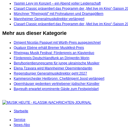
Yasmin Levy im Konzert – ein Abend voller Leidenschaft
Clasart Classic präsentiert das Programm der „Met live im Kino“-Saison 
Münchner "Rheingold" mit Frohnaturen und Dramagöttern
Mannheimer Generalmusikdirektor verlängert
Clasart Classic präsentiert das Programm der „Met live im Kino“-Saison 
Mehr aus dieser Kategorie
Dirigent Nicolás Pasquet mit Würth-Preis ausgezeichnet
Quatuor Ebène erhält Bremer Musikfest-Preis
Rheingau Musik Festival: Förderpreis an Klavierduo
Förderpreis Deutschlandfunk an Dirigentin Morin
Berufsorientierungscamp für junge ukrainische Musiker
Elena Tzavara wird Mannheimer Opernintendantin
Regensburger Generalmusikdirektor geht 2027
Kammerorchester Heilbronn: Chefdirigent Joost verlängert
Opernhäuser gedenken vertriebener jüdischer Künstler
Bayreuth erwartet prominente Gäste zum Festspielstart
Startseite
Service
News-Abo