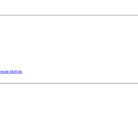
heute [dot] de
.