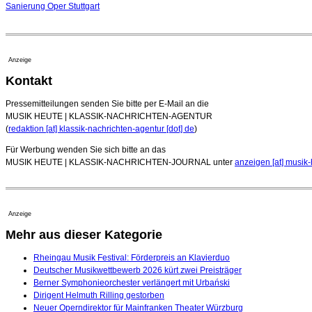
Sanierung Oper Stuttgart
Anzeige
Kontakt
Pressemitteilungen senden Sie bitte per E-Mail an die
MUSIK HEUTE | KLASSIK-NACHRICHTEN-AGENTUR
(
redaktion [at] klassik-nachrichten-agentur [dot] de
)
Für Werbung wenden Sie sich bitte an das
MUSIK HEUTE | KLASSIK-NACHRICHTEN-JOURNAL unter
anzeigen [at] musik-
Anzeige
Mehr aus dieser Kategorie
Rheingau Musik Festival: Förderpreis an Klavierduo
Deutscher Musikwettbewerb 2026 kürt zwei Preisträger
Berner Symphonieorchester verlängert mit Urbański
Dirigent Helmuth Rilling gestorben
Neuer Operndirektor für Mainfranken Theater Würzburg