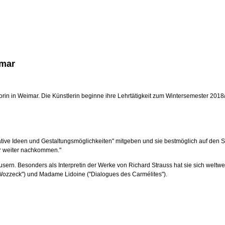
imar
 in Weimar. Die Künstlerin beginne ihre Lehrtätigkeit zum Wintersemester 2018/19,
ative Ideen und Gestaltungsmöglichkeiten" mitgeben und sie bestmöglich auf den Sä
 weiter nachkommen."
ern. Besonders als Interpretin der Werke von Richard Strauss hat sie sich weltwei
("Wozzeck") und Madame Lidoine ("Dialogues des Carmélites").