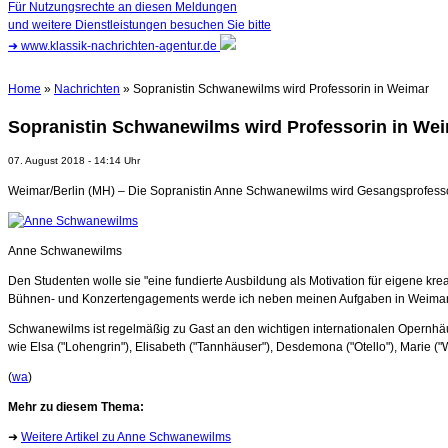
Für Nutzungsrechte an diesen Meldungen
und weitere Dienstleistungen besuchen Sie bitte
➜
www.klassik-nachrichten-agentur.de
Home
»
Nachrichten
» Sopranistin Schwanewilms wird Professorin in Weimar
Sopranistin Schwanewilms wird Professorin in We
07. August 2018 - 14:14 Uhr
Weimar/Berlin (MH) – Die Sopranistin Anne Schwanewilms wird Gesangsprofessorin
Anne Schwanewilms
Den Studenten wolle sie "eine fundierte Ausbildung als Motivation für eigene kre
Bühnen- und Konzertengagements werde ich neben meinen Aufgaben in Weimar
Schwanewilms ist regelmäßig zu Gast an den wichtigen internationalen Opernhäus
wie Elsa ("Lohengrin"), Elisabeth ("Tannhäuser"), Desdemona ("Otello"), Marie 
(
wa
)
Mehr zu diesem Thema:
➜
Weitere Artikel zu Anne Schwanewilms