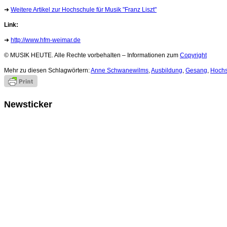
➜
Weitere Artikel zur Hochschule für Musik "Franz Liszt"
Link:
➜
http://www.hfm-weimar.de
© MUSIK HEUTE. Alle Rechte vorbehalten – Informationen zum
Copyright
Mehr zu diesen Schlagwörtern:
Anne Schwanewilms
,
Ausbildung
,
Gesang
,
Hochs
Newsticker