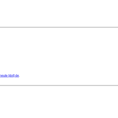
heute [dot] de
.