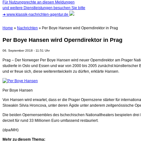
Für Nutzungsrechte an diesen Meldungen
und weitere Dienstleistungen besuchen Sie bitte
➜
www.klassik-nachrichten-agentur.de
Home
»
Nachrichten
» Per Boye Hansen wird Operndirektor in Prag
Per Boye Hansen wird Operndirektor in Prag
06. September 2018 - 11:51 Uhr
Prag – Der Norweger Per Boye Hansen wird neuer Operndirektor am Prager Nation
studierte in Oslo und Essen und war von 2000 bis 2005 zunächst künstlerischer B
und er freue sich, diese weiterentwickeln zu dürfen, erklärte Hansen.
Per Boye Hansen
Von Hansen wird erwartet, dass er die Prager Opernszene stärker für internation
Slowakin Silvia Hroncova, unter deren Ägide unter anderem zeitgenössische Ope
Die beiden Opernensembles des tschechischen Nationaltheaters bespielen drei 
derzeit für rund 33 Millionen Euro umfassend restauriert.
(dpa/MH)
Mehr zu diesem Thema: