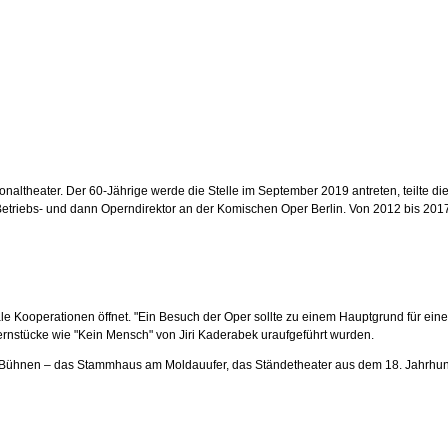
altheater. Der 60-Jährige werde die Stelle im September 2019 antreten, teilte d
etriebs- und dann Operndirektor an der Komischen Oper Berlin. Von 2012 bis 2017 
ale Kooperationen öffnet. "Ein Besuch der Oper sollte zu einem Hauptgrund für ein
rnstücke wie "Kein Mensch" von Jiri Kaderabek uraufgeführt wurden.
Bühnen – das Stammhaus am Moldauufer, das Ständetheater aus dem 18. Jahrhunder