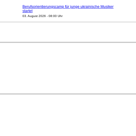
Berufsorientierungscamp für junge ukrainische Musiker
startet
03. August 2026 - 08:00 Uhr
Elena Tzavara wird neue Opernintendantin am
Nationaltheater Mannheim
29. Juli 2026 - 11:39 Uhr
Regensburger Generalmusikdirektor Stefan Veselka
geht 2027
23. Juli 2026 - 17:27 Uhr
Kammerorchester Heilbronn: Chefdirigent Risto Joost
verlängert bis 2030
21. Juli 2026 - 13:08 Uhr
Opernhäuser gedenken vertriebener jüdischer
Ensemblemitglieder
20. Juli 2026 - 18:15 Uhr
Bayreuth erwartet prominente Gäste zum Start der
Festspiele
17. Juli 2026 - 18:03 Uhr
Dirigent Nicolás Pasquet mit Würth-Preis der
Jeunesses Musicales ausgezeichnet
07. August 2026 - 13:20 Uhr