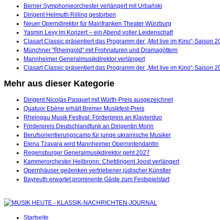
Berner Symphonieorchester verlängert mit Urbański
Dirigent Helmuth Rilling gestorben
Neuer Operndirektor für Mainfranken Theater Würzburg
Yasmin Levy im Konzert – ein Abend voller Leidenschaft
Clasart Classic präsentiert das Programm der „Met live im Kino“-Saison 
Münchner "Rheingold" mit Frohnaturen und Dramagöttern
Mannheimer Generalmusikdirektor verlängert
Clasart Classic präsentiert das Programm der „Met live im Kino“-Saison 
Mehr aus dieser Kategorie
Dirigent Nicolás Pasquet mit Würth-Preis ausgezeichnet
Quatuor Ebène erhält Bremer Musikfest-Preis
Rheingau Musik Festival: Förderpreis an Klavierduo
Förderpreis Deutschlandfunk an Dirigentin Morin
Berufsorientierungscamp für junge ukrainische Musiker
Elena Tzavara wird Mannheimer Opernintendantin
Regensburger Generalmusikdirektor geht 2027
Kammerorchester Heilbronn: Chefdirigent Joost verlängert
Opernhäuser gedenken vertriebener jüdischer Künstler
Bayreuth erwartet prominente Gäste zum Festspielstart
Startseite