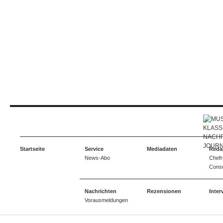
Startseite
Service
Mediadaten
Reda
News-Abo
Chefr
Consu
Nachrichten
Rezensionen
Inter
Vorausmeldungen