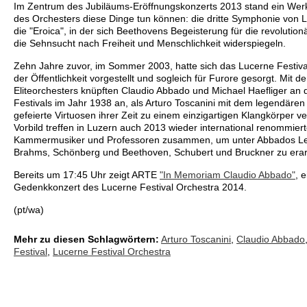
Im Zentrum des Jubiläums-Eröffnungskonzerts 2013 stand ein Werk
des Orchesters diese Dinge tun können: die dritte Symphonie von 
die "Eroica", in der sich Beethovens Begeisterung für die revolutionä
die Sehnsucht nach Freiheit und Menschlichkeit widerspiegeln.
Zehn Jahre zuvor, im Sommer 2003, hatte sich das Lucerne Festiva
der Öffentlichkeit vorgestellt und sogleich für Furore gesorgt. Mit 
Eliteorchesters knüpften Claudio Abbado und Michael Haefliger an
Festivals im Jahr 1938 an, als Arturo Toscanini mit dem legendären
gefeierte Virtuosen ihrer Zeit zu einem einzigartigen Klangkörper v
Vorbild treffen in Luzern auch 2013 wieder international renommiert
Kammermusiker und Professoren zusammen, um unter Abbados Le
Brahms, Schönberg und Beethoven, Schubert und Bruckner zu erar
Bereits um 17:45 Uhr zeigt ARTE
"In Memoriam Claudio Abbado"
, 
Gedenkkonzert des Lucerne Festival Orchestra 2014.
(pt/wa)
Mehr zu diesen Schlagwörtern:
Arturo Toscanini
,
Claudio Abbado
Festival
,
Lucerne Festival Orchestra