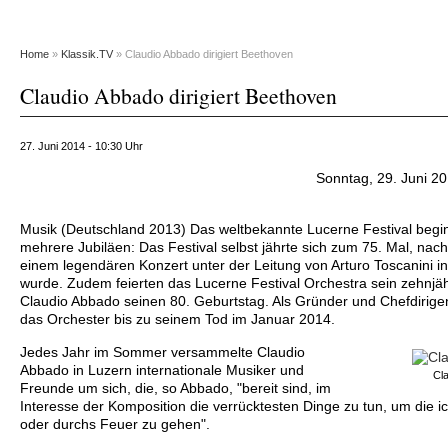
Home
»
Klassik.TV
» Claudio Abbado dirigiert Beethoven
Claudio Abbado dirigiert Beethoven
27. Juni 2014 - 10:30 Uhr
Sonntag, 29. Juni 20
Musik (Deutschland 2013) Das weltbekannte Lucerne Festival begi
mehrere Jubiläen: Das Festival selbst jährte sich zum 75. Mal, na
einem legendären Konzert unter der Leitung von Arturo Toscanini i
wurde. Zudem feierten das Lucerne Festival Orchestra sein zehnjä
Claudio Abbado seinen 80. Geburtstag. Als Gründer und Chefdirige
das Orchester bis zu seinem Tod im Januar 2014.
Jedes Jahr im Sommer versammelte Claudio
Abbado in Luzern internationale Musiker und
Cl
Freunde um sich, die, so Abbado, "bereit sind, im
Interesse der Komposition die verrücktesten Dinge zu tun, um die ich
oder durchs Feuer zu gehen".