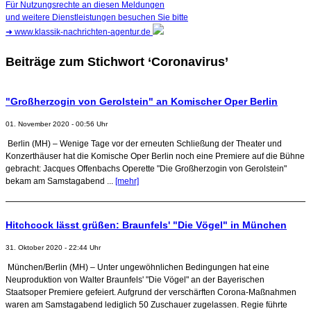
Für Nutzungsrechte an diesen Meldungen
und weitere Dienstleistungen besuchen Sie bitte
➜
www.klassik-nachrichten-agentur.de
Beiträge zum Stichwort ‘Coronavirus’
"Großherzogin von Gerolstein" an Komischer Oper Berlin
01. November 2020 - 00:56 Uhr
Berlin (MH) – Wenige Tage vor der erneuten Schließung der Theater und
Konzerthäuser hat die Komische Oper Berlin noch eine Premiere auf die Bühne
gebracht: Jacques Offenbachs Operette "Die Großherzogin von Gerolstein"
bekam am Samstagabend ...
[mehr]
Hitchcock lässt grüßen: Braunfels' "Die Vögel" in München
31. Oktober 2020 - 22:44 Uhr
München/Berlin (MH) – Unter ungewöhnlichen Bedingungen hat eine
Neuproduktion von Walter Braunfels' "Die Vögel" an der Bayerischen
Staatsoper Premiere gefeiert. Aufgrund der verschärften Corona-Maßnahmen
waren am Samstagabend lediglich 50 Zuschauer zugelassen. Regie führte