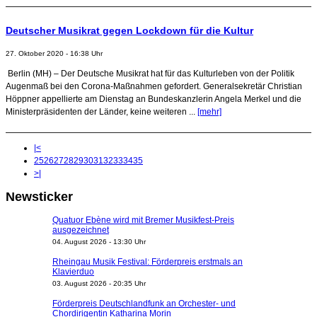
Deutscher Musikrat gegen Lockdown für die Kultur
27. Oktober 2020 - 16:38 Uhr
Berlin (MH) – Der Deutsche Musikrat hat für das Kulturleben von der Politik
Augenmaß bei den Corona-Maßnahmen gefordert. Generalsekretär Christian
Höppner appellierte am Dienstag an Bundeskanzlerin Angela Merkel und die
Ministerpräsidenten der Länder, keine weiteren ...
[mehr]
|<
25
26
27
28
29
30
31
32
33
34
35
>|
Newsticker
Quatuor Ebène wird mit Bremer Musikfest-Preis
ausgezeichnet
04. August 2026 - 13:30 Uhr
Rheingau Musik Festival: Förderpreis erstmals an
Klavierduo
03. August 2026 - 20:35 Uhr
Förderpreis Deutschlandfunk an Orchester- und
Chordirigentin Katharina Morin