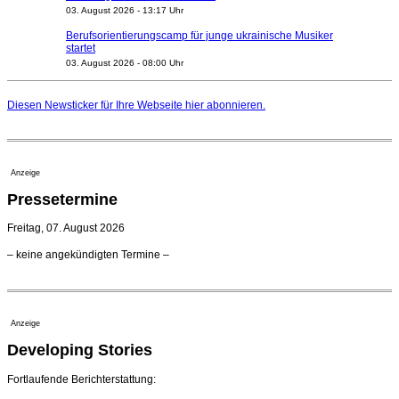
03. August 2026 - 13:17 Uhr
Berufsorientierungscamp für junge ukrainische Musiker
startet
03. August 2026 - 08:00 Uhr
Elena Tzavara wird neue Opernintendantin am
Nationaltheater Mannheim
Diesen Newsticker für Ihre Webseite
hier
abonnieren.
29. Juli 2026 - 11:39 Uhr
Regensburger Generalmusikdirektor Stefan Veselka
geht 2027
23. Juli 2026 - 17:27 Uhr
Anzeige
Kammerorchester Heilbronn: Chefdirigent Risto Joost
Pressetermine
verlängert bis 2030
21. Juli 2026 - 13:08 Uhr
Freitag, 07. August 2026
Opernhäuser gedenken vertriebener jüdischer
– keine angekündigten Termine –
Ensemblemitglieder
20. Juli 2026 - 18:15 Uhr
Bayreuth erwartet prominente Gäste zum Start der
Festspiele
Anzeige
17. Juli 2026 - 18:03 Uhr
Developing Stories
Dirigent Nicolás Pasquet mit Würth-Preis der
Jeunesses Musicales ausgezeichnet
07. August 2026 - 13:20 Uhr
Fortlaufende Berichterstattung: