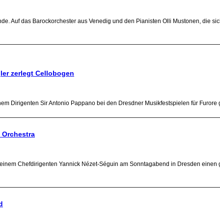
. Auf das Barockorchester aus Venedig und den Pianisten Olli Mustonen, die sich
gler zerlegt Cellobogen
em Dirigenten Sir Antonio Pappano bei den Dresdner Musikfestspielen für Furore ges
a Orchestra
 seinem Chefdirigenten Yannick Nézet-Séguin am Sonntagabend in Dresden einen 
d