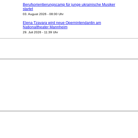
Berufsorientierungscamp für junge ukrainische Musiker
startet
03. August 2026 - 08:00 Uhr
Elena Tzavara wird neue Opernintendantin am
Nationaltheater Mannheim
29. Juli 2026 - 11:39 Uhr
Regensburger Generalmusikdirektor Stefan Veselka
geht 2027
23. Juli 2026 - 17:27 Uhr
Kammerorchester Heilbronn: Chefdirigent Risto Joost
verlängert bis 2030
21. Juli 2026 - 13:08 Uhr
Opernhäuser gedenken vertriebener jüdischer
Ensemblemitglieder
20. Juli 2026 - 18:15 Uhr
Bayreuth erwartet prominente Gäste zum Start der
Festspiele
17. Juli 2026 - 18:03 Uhr
Düsseldorfer Stadtrat beendet Pläne für Opernhaus-
Neubau
16. Juli 2026 - 22:49 Uhr
Quatuor Ebène wird mit Bremer Musikfest-Preis
ausgezeichnet