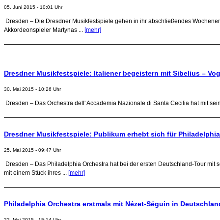
05. Juni 2015 - 10:01 Uhr
Dresden – Die Dresdner Musikfestspiele gehen in ihr abschließendes Wochenende
Akkordeonspieler Martynas ...
[mehr]
Dresdner Musikfestspiele: Italiener begeistern mit Sibelius – Vo
30. Mai 2015 - 10:26 Uhr
Dresden – Das Orchestra dell' Accademia Nazionale di Santa Cecilia hat mit sein
Dresdner Musikfestspiele: Publikum erhebt sich für Philadelphi
25. Mai 2015 - 09:47 Uhr
Dresden – Das Philadelphia Orchestra hat bei der ersten Deutschland-Tour mit
mit einem Stück ihres ...
[mehr]
Philadelphia Orchestra erstmals mit Nézet-Séguin in Deutschlan
22. Mai 2015 - 15:14 Uhr