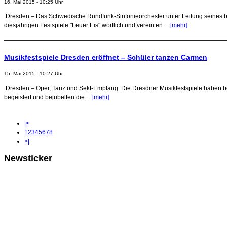
16. Mai 2015 - 10:25 Uhr
Dresden – Das Schwedische Rundfunk-Sinfonieorchester unter Leitung seines bri
diesjährigen Festspiele "Feuer Eis" wörtlich und vereinten ...
[mehr]
Musikfestspiele Dresden eröffnet – Schüler tanzen Carmen
15. Mai 2015 - 10:27 Uhr
Dresden – Oper, Tanz und Sekt-Empfang: Die Dresdner Musikfestspiele haben b
begeistert und bejubelten die ...
[mehr]
|<
1
2
3
4
5
6
7
8
>|
Newsticker