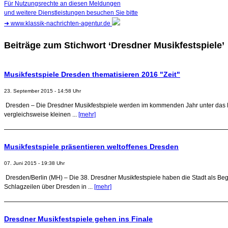
Für Nutzungsrechte an diesen Meldungen
und weitere Dienstleistungen besuchen Sie bitte
➜
www.klassik-nachrichten-agentur.de
Beiträge zum Stichwort ‘Dresdner Musikfestspiele’
Musikfestspiele Dresden thematisieren 2016 "Zeit"
23. September 2015 - 14:58 Uhr
Dresden – Die Dresdner Musikfestspiele werden im kommenden Jahr unter das Mott
vergleichsweise kleinen ...
[mehr]
Musikfestspiele präsentieren weltoffenes Dresden
07. Juni 2015 - 19:38 Uhr
Dresden/Berlin (MH) – Die 38. Dresdner Musikfestspiele haben die Stadt als Be
Schlagzeilen über Dresden in ...
[mehr]
Dresdner Musikfestspiele gehen ins Finale