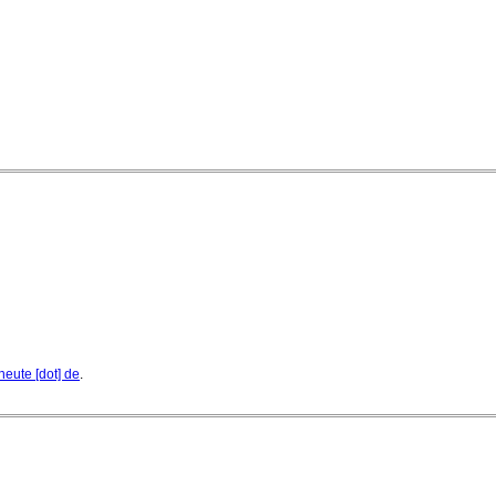
04. August 2026 - 13:30 Uhr
heute [dot] de
.