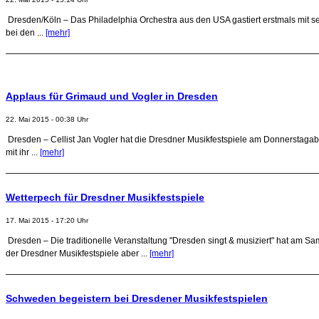
Dresden/Köln – Das Philadelphia Orchestra aus den USA gastiert erstmals mit s
bei den ...
[mehr]
Applaus für Grimaud und Vogler in Dresden
22. Mai 2015 - 00:38 Uhr
Dresden – Cellist Jan Vogler hat die Dresdner Musikfestspiele am Donnerstagabe
mit ihr ...
[mehr]
Wetterpech für Dresdner Musikfestspiele
17. Mai 2015 - 17:20 Uhr
Dresden – Die traditionelle Veranstaltung "Dresden singt & musiziert" hat am 
der Dresdner Musikfestspiele aber ...
[mehr]
Schweden begeistern bei Dresdener Musikfestspielen