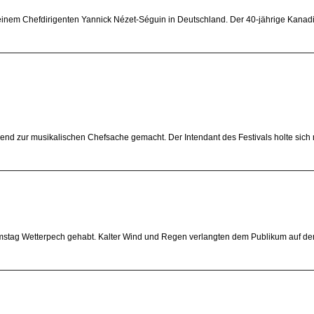
einem Chefdirigenten Yannick Nézet-Séguin in Deutschland. Der 40-jährige Kanadie
nd zur musikalischen Chefsache gemacht. Der Intendant des Festivals holte sich 
Samstag Wetterpech gehabt. Kalter Wind und Regen verlangten dem Publikum auf d