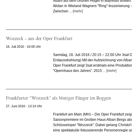
Adam auf dem Grünen Hügel in Bayreuth brilliert.
Wotan in Wieland Wagners "Ring"-Inszenierung –
Zwischen ...
[mehr]
Wozzeck – aus der Oper Frankfurt
16. Juli 2016 - 10:00 Uhr
Samstag, 16. Juli 2016 / 20:15 – 22:00 Uhr 3sat
Erstausstrahlung) Mit der Aufzeichnung von Alba
Oper Frankfurt zeigt 3sat erstmals eine Produkti
"Opernhaus des Jahres". 2015 ...
[mehr]
Frankfurter "Wozzeck" als blutiger Fänger im Roggen
27. Juni 2016 - 13:14 Uhr
Frankfurt am Main (MH) – Die Oper Frankfurt zeigte
Saisonpremiere im Großen Haus Alban Bergs ato
Schlüsseloper "Wozzeck". Dabei gelang Christo
eine spektakulär fokussierende Personenregie un