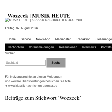
Wozzeck | MUSIK HEUTE
Freitag, 07. August 2026
Home
Service
News-Abo
Mediadaten
Redaktion
Stellenange
Nachrichten
Vorausmeldungen
Rezensionen
Interviews
Porträts
Suchen
Für Nutzungsrechte an diesen Meldungen
und weitere Dienstleistungen besuchen Sie bitte
➜
www.klassik-nachrichten-agentur.de
Beiträge zum Stichwort ‘Wozzeck’