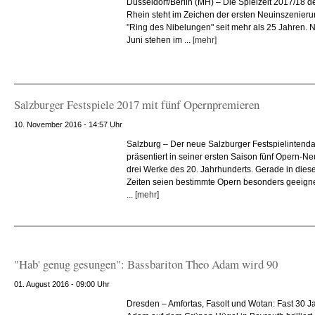
Düsseldorf/Berlin (MH) – Die Spielzeit 2017/18 
Rhein steht im Zeichen der ersten Neuinszenier
"Ring des Nibelungen" seit mehr als 25 Jahren.
Juni stehen im ...
[mehr]
Salzburger Festspiele 2017 mit fünf Opernpremieren
10. November 2016 - 14:57 Uhr
Salzburg – Der neue Salzburger Festspielintend
präsentiert in seiner ersten Saison fünf Opern-N
drei Werke des 20. Jahrhunderts. Gerade in diese
Zeiten seien bestimmte Opern besonders geeignet
...
[mehr]
"Hab' genug gesungen": Bassbariton Theo Adam wird 90
01. August 2016 - 09:00 Uhr
Dresden – Amfortas, Fasolt und Wotan: Fast 30 J