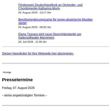
Förderpreis Deutschlandfunk an Orchester- und
Chordirigentin Katharina Morin
03. August 2026 - 13:17 Uhr
Berufsorientierungscamp für junge ukrainische Musiker
startet
03. August 2026 - 08:00 Uhr
Elena Tzavara wird neue Opernintendantin am
Nationaltheater Mannheim
29. Juli 2026 - 11:39 Uhr
Regensburger Generalmusikdirektor Stefan Veselka
geht 2027
Diesen Newsticker für Ihre Webseite
hier
abonnieren.
23. Juli 2026 - 17:27 Uhr
Kammerorchester Heilbronn: Chefdirigent Risto Joost
verlängert bis 2030
21. Juli 2026 - 13:08 Uhr
Anzeige
Opernhäuser gedenken vertriebener jüdischer
Pressetermine
Ensemblemitglieder
20. Juli 2026 - 18:15 Uhr
Freitag, 07. August 2026
Bayreuth erwartet prominente Gäste zum Start der
– keine angekündigten Termine –
Festspiele
17. Juli 2026 - 18:03 Uhr
Düsseldorfer Stadtrat beendet Pläne für Opernhaus-
Neubau