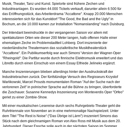
Musik, Theater, Tanz und Kunst. Spielorte sind frühere Zechen und
Industrieanlagen. Es wurden 44.000 Tickets verkauft, darunter allein 6.500 für
das Eröffnungsstück, das Arbeiterdrama "Accattone". Knapp 20.000 Menschen
interessierten sich für das Kunstdorf "The Good, the Bad and the Ugly" in
Bochum, an die 10.000 kamen zur Installation "Nomanslanding" nach Duisburg.
Der Intendant beeindruckte in der vergangenen Saison vor allem mit
spektakulären Orten wie dieser 200 Meter langen, halb offenen Halle einer
ehemaligen Zeche im Problemstadtteil Lohberg. Dort inszenierte der
niederländische Theatermann das sozialkritische Musiktheaterstück
"Accattone". Ein Publikumserfolg war auch Simons' Version der Wagner-Oper
"Rheingold": Die Partitur wurde durch finnische Elektromusik erweitert und das
Libretto durch einen Einschub von einem Essay Elfriede Jelineks ergänzt.
Manche Inszenierungen blieben allerdings hinter der Ausdruckskraft der
Industriebrachen zurück. Der fünfstündige Versuch des Regisseurs Krzystof
Warlikowski, Marcel Prousts monumentalen Roman "Auf der Suche nach der
verlorenen Zeit" in polnischer Sprache auf die Bühne zu bringen, überforderte
die Zuschauer. Susanne Kennedys Inszenierung von Monteverdis Oper "Orfeo"
geriet zu einer Zombie-Show.
Mit einer musikalischen Lesereise durch sechs Ruhrgebiets-Theater geht die
Ruhrtriennale von November an in eine mehrmonatige Nachspielzeit. Unter
dem Titel "The Rest is Noise" ("Das Übrige ist Lärm") inszeniert Simons das
Stück nach dem gleichnamigen Roman von Alex Ross mit Musik aus dem 20.
Jahrhundert. Dieser Epoche solle auch in der nächsten Saison im Sommer