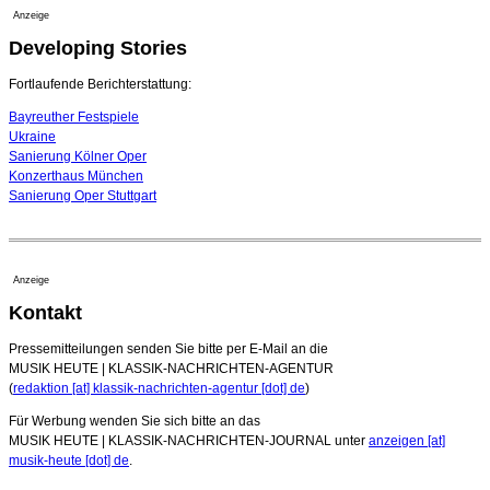
Anzeige
16. Juli 2026 - 22:49 Uhr
Developing Stories
Quatuor Ebène wird mit Bremer Musikfest-Preis
ausgezeichnet
04. August 2026 - 13:30 Uhr
Fortlaufende Berichterstattung:
Bayreuther Festspiele
Ukraine
Sanierung Kölner Oper
Konzerthaus München
Sanierung Oper Stuttgart
Anzeige
Kontakt
Pressemitteilungen senden Sie bitte per E-Mail an die
MUSIK HEUTE | KLASSIK-NACHRICHTEN-AGENTUR
(
redaktion [at] klassik-nachrichten-agentur [dot] de
)
Für Werbung wenden Sie sich bitte an das
MUSIK HEUTE | KLASSIK-NACHRICHTEN-JOURNAL unter
anzeigen [at]
musik-heute [dot] de
.