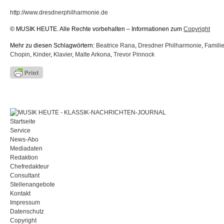
http://www.dresdnerphilharmonie.de
© MUSIK HEUTE. Alle Rechte vorbehalten – Informationen zum
Copyright
Mehr zu diesen Schlagwörtern:
Beatrice Rana
,
Dresdner Philharmonie
,
Famili
Chopin
,
Kinder
,
Klavier
,
Malte Arkona
,
Trevor Pinnock
Startseite
Service
News-Abo
Mediadaten
Redaktion
Chefredakteur
Consultant
Stellenangebote
Kontakt
Impressum
Datenschutz
Copyright