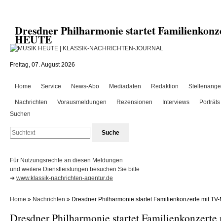
Dresdner Philharmonie startet Familienkon
HEUTE
Freitag, 07. August 2026
Home
Service
News-Abo
Mediadaten
Redaktion
Stellenange
Nachrichten
Vorausmeldungen
Rezensionen
Interviews
Porträts
Suchen
Für Nutzungsrechte an diesen Meldungen
und weitere Dienstleistungen besuchen Sie bitte
➜
www.klassik-nachrichten-agentur.de
Home
»
Nachrichten
» Dresdner Philharmonie startet Familienkonzerte mit TV-
Dresdner Philharmonie startet Familienkonzerte