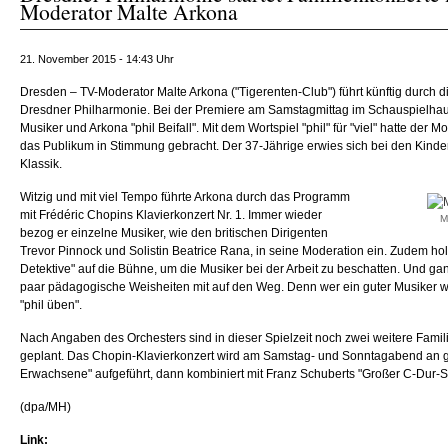
Moderator Malte Arkona
21. November 2015 - 14:43 Uhr
Dresden – TV-Moderator Malte Arkona ("Tigerenten-Club") führt künftig durch d
Dresdner Philharmonie. Bei der Premiere am Samstagmittag im Schauspielhau
Musiker und Arkona "phil Beifall". Mit dem Wortspiel "phil" für "viel" hatte der
das Publikum in Stimmung gebracht. Der 37-Jährige erwies sich bei den Kinder
Klassik.
Witzig und mit viel Tempo führte Arkona durch das Programm
mit Frédéric Chopins Klavierkonzert Nr. 1. Immer wieder
M
bezog er einzelne Musiker, wie den britischen Dirigenten
Trevor Pinnock und Solistin Beatrice Rana, in seine Moderation ein. Zudem holt
Detektive" auf die Bühne, um die Musiker bei der Arbeit zu beschatten. Und ga
paar pädagogische Weisheiten mit auf den Weg. Denn wer ein guter Musiker w
"phil üben".
Nach Angaben des Orchesters sind in dieser Spielzeit noch zwei weitere Famil
geplant. Das Chopin-Klavierkonzert wird am Samstag- und Sonntagabend an gle
Erwachsene" aufgeführt, dann kombiniert mit Franz Schuberts "Großer C-Dur-Si
(dpa/MH)
Link: