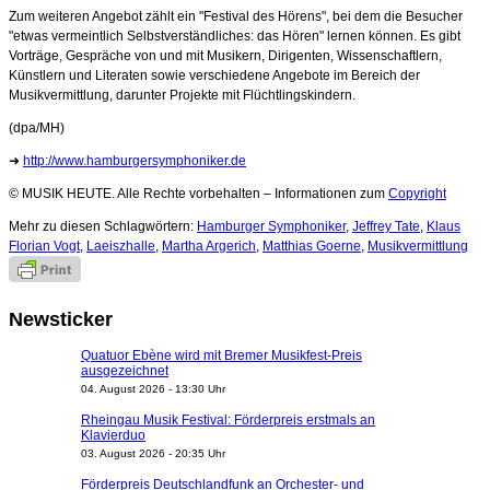
Zum weiteren Angebot zählt ein "Festival des Hörens", bei dem die Besucher
"etwas vermeintlich Selbstverständliches: das Hören" lernen können. Es gibt
Vorträge, Gespräche von und mit Musikern, Dirigenten, Wissenschaftlern,
Künstlern und Literaten sowie verschiedene Angebote im Bereich der
Musikvermittlung, darunter Projekte mit Flüchtlingskindern.
(dpa/MH)
➜
http://www.hamburgersymphoniker.de
© MUSIK HEUTE. Alle Rechte vorbehalten – Informationen zum
Copyright
Mehr zu diesen Schlagwörtern:
Hamburger Symphoniker
,
Jeffrey Tate
,
Klaus
Florian Vogt
,
Laeiszhalle
,
Martha Argerich
,
Matthias Goerne
,
Musikvermittlung
Newsticker
Quatuor Ebène wird mit Bremer Musikfest-Preis
ausgezeichnet
04. August 2026 - 13:30 Uhr
Rheingau Musik Festival: Förderpreis erstmals an
Klavierduo
03. August 2026 - 20:35 Uhr
Förderpreis Deutschlandfunk an Orchester- und