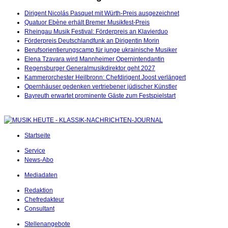
Dirigent Nicolás Pasquet mit Würth-Preis ausgezeichnet
Quatuor Ebène erhält Bremer Musikfest-Preis
Rheingau Musik Festival: Förderpreis an Klavierduo
Förderpreis Deutschlandfunk an Dirigentin Morin
Berufsorientierungscamp für junge ukrainische Musiker
Elena Tzavara wird Mannheimer Opernintendantin
Regensburger Generalmusikdirektor geht 2027
Kammerorchester Heilbronn: Chefdirigent Joost verlängert
Opernhäuser gedenken vertriebener jüdischer Künstler
Bayreuth erwartet prominente Gäste zum Festspielstart
Startseite
Service
News-Abo
Mediadaten
Redaktion
Chefredakteur
Consultant
Stellenangebote