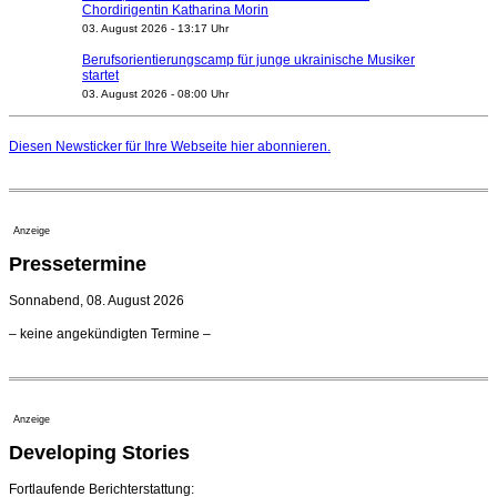
Chordirigentin Katharina Morin
03. August 2026 - 13:17 Uhr
Berufsorientierungscamp für junge ukrainische Musiker
startet
03. August 2026 - 08:00 Uhr
Elena Tzavara wird neue Opernintendantin am
Nationaltheater Mannheim
Diesen Newsticker für Ihre Webseite
hier
abonnieren.
29. Juli 2026 - 11:39 Uhr
Regensburger Generalmusikdirektor Stefan Veselka
geht 2027
23. Juli 2026 - 17:27 Uhr
Anzeige
Kammerorchester Heilbronn: Chefdirigent Risto Joost
Pressetermine
verlängert bis 2030
21. Juli 2026 - 13:08 Uhr
Sonnabend, 08. August 2026
Opernhäuser gedenken vertriebener jüdischer
– keine angekündigten Termine –
Ensemblemitglieder
20. Juli 2026 - 18:15 Uhr
Bayreuth erwartet prominente Gäste zum Start der
Festspiele
Anzeige
17. Juli 2026 - 18:03 Uhr
Developing Stories
Dirigent Nicolás Pasquet mit Würth-Preis der
Jeunesses Musicales ausgezeichnet
07. August 2026 - 13:20 Uhr
Fortlaufende Berichterstattung: