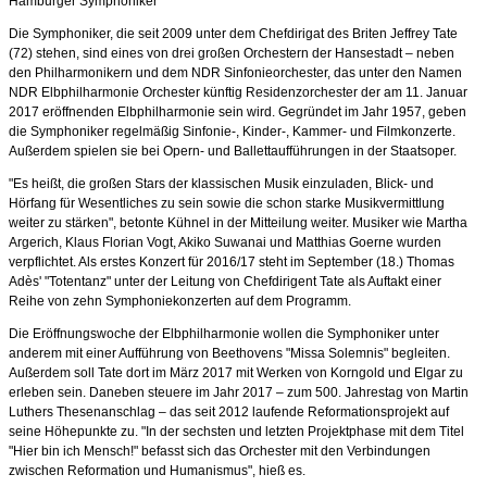
Hamburger Symphoniker
Die Symphoniker, die seit 2009 unter dem Chefdirigat des Briten Jeffrey Tate
(72) stehen, sind eines von drei großen Orchestern der Hansestadt – neben
den Philharmonikern und dem NDR Sinfonieorchester, das unter den Namen
NDR Elbphilharmonie Orchester künftig Residenzorchester der am 11. Januar
2017 eröffnenden Elbphilharmonie sein wird. Gegründet im Jahr 1957, geben
die Symphoniker regelmäßig Sinfonie-, Kinder-, Kammer- und Filmkonzerte.
Außerdem spielen sie bei Opern- und Ballettaufführungen in der Staatsoper.
"Es heißt, die großen Stars der klassischen Musik einzuladen, Blick- und
Hörfang für Wesentliches zu sein sowie die schon starke Musikvermittlung
weiter zu stärken", betonte Kühnel in der Mitteilung weiter. Musiker wie Martha
Argerich, Klaus Florian Vogt, Akiko Suwanai und Matthias Goerne wurden
verpflichtet. Als erstes Konzert für 2016/17 steht im September (18.) Thomas
Adès' "Totentanz" unter der Leitung von Chefdirigent Tate als Auftakt einer
Reihe von zehn Symphoniekonzerten auf dem Programm.
Die Eröffnungswoche der Elbphilharmonie wollen die Symphoniker unter
anderem mit einer Aufführung von Beethovens "Missa Solemnis" begleiten.
Außerdem soll Tate dort im März 2017 mit Werken von Korngold und Elgar zu
erleben sein. Daneben steuere im Jahr 2017 – zum 500. Jahrestag von Martin
Luthers Thesenanschlag – das seit 2012 laufende Reformationsprojekt auf
seine Höhepunkte zu. "In der sechsten und letzten Projektphase mit dem Titel
"Hier bin ich Mensch!" befasst sich das Orchester mit den Verbindungen
zwischen Reformation und Humanismus", hieß es.