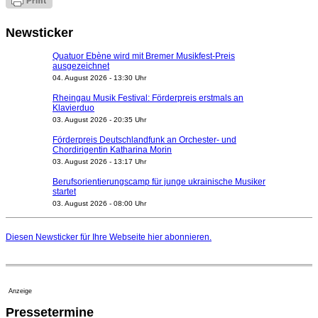
Newsticker
Quatuor Ebène wird mit Bremer Musikfest-Preis
ausgezeichnet
04. August 2026 - 13:30 Uhr
Rheingau Musik Festival: Förderpreis erstmals an
Klavierduo
03. August 2026 - 20:35 Uhr
Förderpreis Deutschlandfunk an Orchester- und
Chordirigentin Katharina Morin
03. August 2026 - 13:17 Uhr
Berufsorientierungscamp für junge ukrainische Musiker
startet
03. August 2026 - 08:00 Uhr
Elena Tzavara wird neue Opernintendantin am
Nationaltheater Mannheim
Diesen Newsticker für Ihre Webseite
hier
abonnieren.
29. Juli 2026 - 11:39 Uhr
Regensburger Generalmusikdirektor Stefan Veselka
geht 2027
23. Juli 2026 - 17:27 Uhr
Anzeige
Kammerorchester Heilbronn: Chefdirigent Risto Joost
Pressetermine
verlängert bis 2030