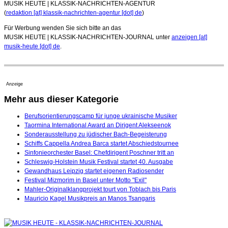
MUSIK HEUTE | KLASSIK-NACHRICHTEN-AGENTUR
(
redaktion [at] klassik-nachrichten-agentur [dot] de
)
Für Werbung wenden Sie sich bitte an das
MUSIK HEUTE | KLASSIK-NACHRICHTEN-JOURNAL unter
anzeigen [at]
musik-heute [dot] de
.
Anzeige
Mehr aus dieser Kategorie
Berufsorientierungscamp für junge ukrainische Musiker
Taormina International Award an Dirigent Alekseenok
Sonderausstellung zu jüdischer Bach-Begeisterung
Schiffs Cappella Andrea Barca startet Abschiedstournee
Sinfonieorchester Basel: Chefdirigent Poschner tritt an
Schleswig-Holstein Musik Festival startet 40. Ausgabe
Gewandhaus Leipzig startet eigenen Radiosender
Festival Mizmorim in Basel unter Motto "Exil"
Mahler-Originalklangprojekt tourt von Toblach bis Paris
Mauricio Kagel Musikpreis an Manos Tsangaris