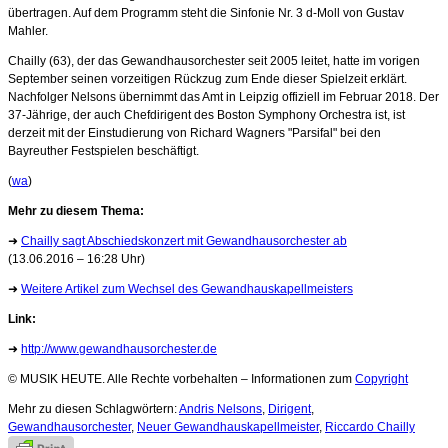
übertragen. Auf dem Programm steht die Sinfonie Nr. 3 d-Moll von Gustav
Mahler.
Chailly (63), der das Gewandhausorchester seit 2005 leitet, hatte im vorigen
September seinen vorzeitigen Rückzug zum Ende dieser Spielzeit erklärt.
Nachfolger Nelsons übernimmt das Amt in Leipzig offiziell im Februar 2018. Der
37-Jährige, der auch Chefdirigent des Boston Symphony Orchestra ist, ist
derzeit mit der Einstudierung von Richard Wagners "Parsifal" bei den
Bayreuther Festspielen beschäftigt.
(
wa
)
Mehr zu diesem Thema:
➜
Chailly sagt Abschiedskonzert mit Gewandhausorchester ab
(13.06.2016 – 16:28 Uhr)
➜
Weitere Artikel zum Wechsel des Gewandhauskapellmeisters
Link:
➜
http://www.gewandhausorchester.de
© MUSIK HEUTE. Alle Rechte vorbehalten – Informationen zum
Copyright
Mehr zu diesen Schlagwörtern:
Andris Nelsons
,
Dirigent
,
Gewandhausorchester
,
Neuer Gewandhauskapellmeister
,
Riccardo Chailly