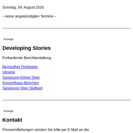
21. Juli 2026 - 13:08 Uhr
Sonntag, 09. August 2026
Opernhäuser gedenken vertriebener jüdischer
– keine angekündigten Termine –
Ensemblemitglieder
20. Juli 2026 - 18:15 Uhr
Bayreuth erwartet prominente Gäste zum Start der
Festspiele
Anzeige
17. Juli 2026 - 18:03 Uhr
Developing Stories
Dirigent Nicolás Pasquet mit Würth-Preis der
Jeunesses Musicales ausgezeichnet
07. August 2026 - 13:20 Uhr
Fortlaufende Berichterstattung:
Bayreuther Festspiele
Ukraine
Sanierung Kölner Oper
Konzerthaus München
Sanierung Oper Stuttgart
Anzeige
Kontakt
Pressemitteilungen senden Sie bitte per E-Mail an die