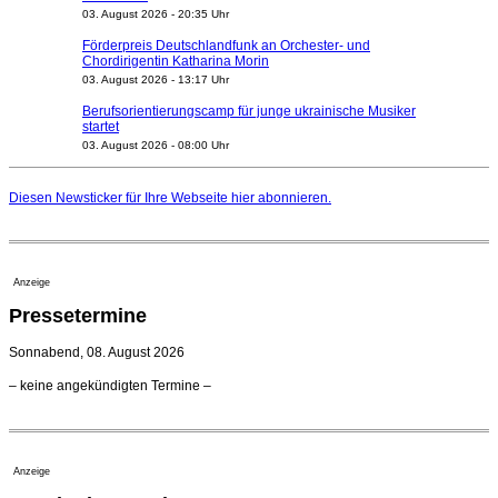
03. August 2026 - 20:35 Uhr
Förderpreis Deutschlandfunk an Orchester- und
Chordirigentin Katharina Morin
03. August 2026 - 13:17 Uhr
Berufsorientierungscamp für junge ukrainische Musiker
startet
03. August 2026 - 08:00 Uhr
Elena Tzavara wird neue Opernintendantin am
Nationaltheater Mannheim
Diesen Newsticker für Ihre Webseite
hier
abonnieren.
29. Juli 2026 - 11:39 Uhr
Regensburger Generalmusikdirektor Stefan Veselka
geht 2027
23. Juli 2026 - 17:27 Uhr
Anzeige
Kammerorchester Heilbronn: Chefdirigent Risto Joost
Pressetermine
verlängert bis 2030
21. Juli 2026 - 13:08 Uhr
Sonnabend, 08. August 2026
Opernhäuser gedenken vertriebener jüdischer
– keine angekündigten Termine –
Ensemblemitglieder
20. Juli 2026 - 18:15 Uhr
Bayreuth erwartet prominente Gäste zum Start der
Festspiele
Anzeige
17. Juli 2026 - 18:03 Uhr