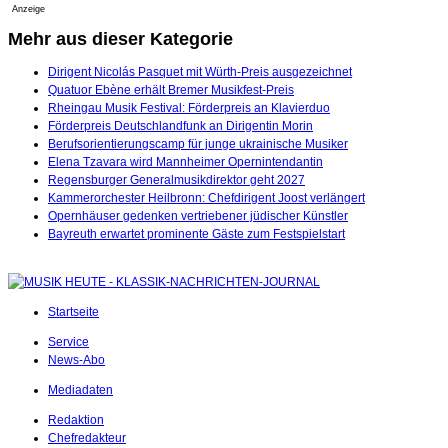
Anzeige
Mehr aus dieser Kategorie
Dirigent Nicolás Pasquet mit Würth-Preis ausgezeichnet
Quatuor Ebène erhält Bremer Musikfest-Preis
Rheingau Musik Festival: Förderpreis an Klavierduo
Förderpreis Deutschlandfunk an Dirigentin Morin
Berufsorientierungscamp für junge ukrainische Musiker
Elena Tzavara wird Mannheimer Opernintendantin
Regensburger Generalmusikdirektor geht 2027
Kammerorchester Heilbronn: Chefdirigent Joost verlängert
Opernhäuser gedenken vertriebener jüdischer Künstler
Bayreuth erwartet prominente Gäste zum Festspielstart
Startseite
Service
News-Abo
Mediadaten
Redaktion
Chefredakteur