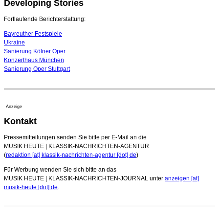
Developing Stories
Dirigent Nicolás Pasquet mit Würth-Preis der
Jeunesses Musicales ausgezeichnet
07. August 2026 - 13:20 Uhr
Fortlaufende Berichterstattung:
Bayreuther Festspiele
Ukraine
Sanierung Kölner Oper
Konzerthaus München
Sanierung Oper Stuttgart
Anzeige
Kontakt
Pressemitteilungen senden Sie bitte per E-Mail an die
MUSIK HEUTE | KLASSIK-NACHRICHTEN-AGENTUR
(
redaktion [at] klassik-nachrichten-agentur [dot] de
)
Für Werbung wenden Sie sich bitte an das
MUSIK HEUTE | KLASSIK-NACHRICHTEN-JOURNAL unter
anzeigen [at]
musik-heute [dot] de
.