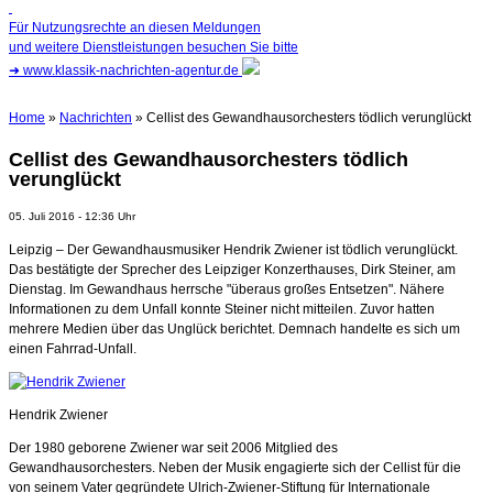
Für Nutzungsrechte an diesen Meldungen
und weitere Dienstleistungen besuchen Sie bitte
➜
www.klassik-nachrichten-agentur.de
Home
»
Nachrichten
» Cellist des Gewandhausorchesters tödlich verunglückt
Cellist des Gewandhausorchesters tödlich
verunglückt
05. Juli 2016 - 12:36 Uhr
Leipzig – Der Gewandhausmusiker Hendrik Zwiener ist tödlich verunglückt.
Das bestätigte der Sprecher des Leipziger Konzerthauses, Dirk Steiner, am
Dienstag. Im Gewandhaus herrsche "überaus großes Entsetzen". Nähere
Informationen zu dem Unfall konnte Steiner nicht mitteilen. Zuvor hatten
mehrere Medien über das Unglück berichtet. Demnach handelte es sich um
einen Fahrrad-Unfall.
Hendrik Zwiener
Der 1980 geborene Zwiener war seit 2006 Mitglied des
Gewandhausorchesters. Neben der Musik engagierte sich der Cellist für die
von seinem Vater gegründete Ulrich-Zwiener-Stiftung für Internationale