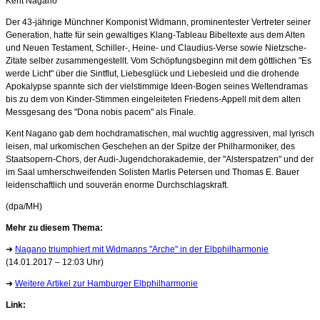
Kent Nagano
Der 43-jährige Münchner Komponist Widmann, prominentester Vertreter seiner
Generation, hatte für sein gewaltiges Klang-Tableau Bibeltexte aus dem Alten
und Neuen Testament, Schiller-, Heine- und Claudius-Verse sowie Nietzsche-
Zitate selber zusammengestellt. Vom Schöpfungsbeginn mit dem göttlichen "Es
werde Licht" über die Sintflut, Liebesglück und Liebesleid und die drohende
Apokalypse spannte sich der vielstimmige Ideen-Bogen seines Weltendramas
bis zu dem von Kinder-Stimmen eingeleiteten Friedens-Appell mit dem alten
Messgesang des "Dona nobis pacem" als Finale.
Kent Nagano gab dem hochdramatischen, mal wuchtig aggressiven, mal lyrisch
leisen, mal urkomischen Geschehen an der Spitze der Philharmoniker, des
Staatsopern-Chors, der Audi-Jugendchorakademie, der "Alsterspatzen" und der
im Saal umherschweifenden Solisten Marlis Petersen und Thomas E. Bauer
leidenschaftlich und souverän enorme Durchschlagskraft.
(dpa/MH)
Mehr zu diesem Thema:
➜
Nagano triumphiert mit Widmanns "Arche" in der Elbphilharmonie
(14.01.2017 – 12:03 Uhr)
➜
Weitere Artikel zur Hamburger Elbphilharmonie
Link: