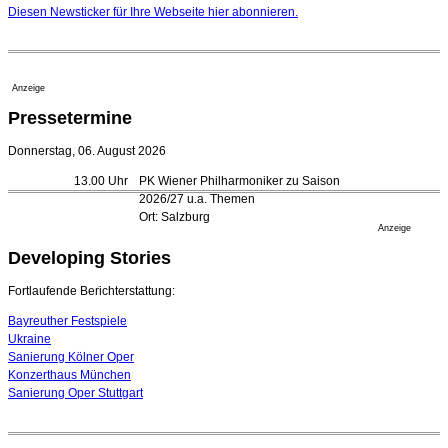
geht 2027
Diesen Newsticker für Ihre Webseite
hier
abonnieren.
23. Juli 2026 - 17:27 Uhr
Kammerorchester Heilbronn: Chefdirigent Risto Joost
verlängert bis 2030
21. Juli 2026 - 13:08 Uhr
Anzeige
Opernhäuser gedenken vertriebener jüdischer
Pressetermine
Ensemblemitglieder
20. Juli 2026 - 18:15 Uhr
Donnerstag, 06. August 2026
Bayreuth erwartet prominente Gäste zum Start der
13.00 Uhr
PK Wiener Philharmoniker zu Saison
Festspiele
2026/27 u.a. Themen
17. Juli 2026 - 18:03 Uhr
Ort: Salzburg
Düsseldorfer Stadtrat beendet Pläne für Opernhaus-
Anzeige
Neubau
Developing Stories
16. Juli 2026 - 22:49 Uhr
Quatuor Ebène wird mit Bremer Musikfest-Preis
Fortlaufende Berichterstattung:
ausgezeichnet
04. August 2026 - 13:30 Uhr
Bayreuther Festspiele
Ukraine
Sanierung Kölner Oper
Konzerthaus München
Sanierung Oper Stuttgart