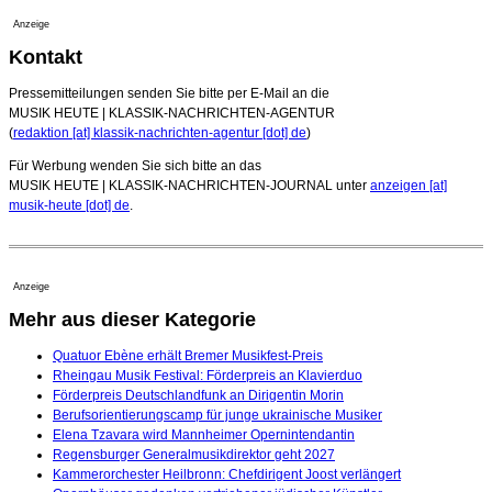
Anzeige
Kontakt
Pressemitteilungen senden Sie bitte per E-Mail an die
MUSIK HEUTE | KLASSIK-NACHRICHTEN-AGENTUR
(
redaktion [at] klassik-nachrichten-agentur [dot] de
)
Für Werbung wenden Sie sich bitte an das
MUSIK HEUTE | KLASSIK-NACHRICHTEN-JOURNAL unter
anzeigen [at]
musik-heute [dot] de
.
Anzeige
Mehr aus dieser Kategorie
Quatuor Ebène erhält Bremer Musikfest-Preis
Rheingau Musik Festival: Förderpreis an Klavierduo
Förderpreis Deutschlandfunk an Dirigentin Morin
Berufsorientierungscamp für junge ukrainische Musiker
Elena Tzavara wird Mannheimer Opernintendantin
Regensburger Generalmusikdirektor geht 2027
Kammerorchester Heilbronn: Chefdirigent Joost verlängert