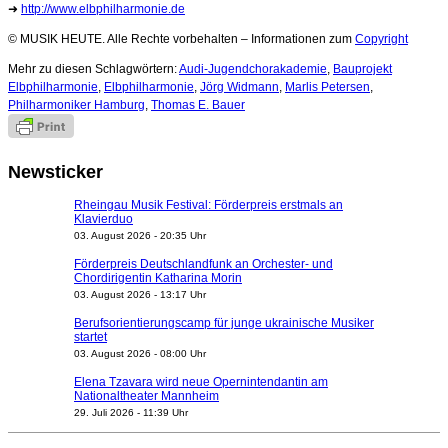
➜
http://www.elbphilharmonie.de
© MUSIK HEUTE. Alle Rechte vorbehalten – Informationen zum
Copyright
Mehr zu diesen Schlagwörtern:
Audi-Jugendchorakademie
,
Bauprojekt
Elbphilharmonie
,
Elbphilharmonie
,
Jörg Widmann
,
Marlis Petersen
,
Philharmoniker Hamburg
,
Thomas E. Bauer
Newsticker
Rheingau Musik Festival: Förderpreis erstmals an
Klavierduo
03. August 2026 - 20:35 Uhr
Förderpreis Deutschlandfunk an Orchester- und
Chordirigentin Katharina Morin
03. August 2026 - 13:17 Uhr
Berufsorientierungscamp für junge ukrainische Musiker
startet
03. August 2026 - 08:00 Uhr
Elena Tzavara wird neue Opernintendantin am
Nationaltheater Mannheim
29. Juli 2026 - 11:39 Uhr
Regensburger Generalmusikdirektor Stefan Veselka