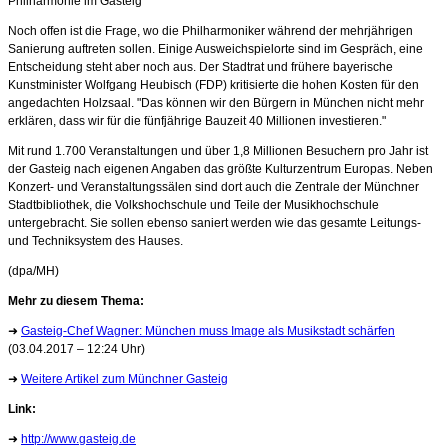
Philharmonie im Gasteig
Noch offen ist die Frage, wo die Philharmoniker während der mehrjährigen
Sanierung auftreten sollen. Einige Ausweichspielorte sind im Gespräch, eine
Entscheidung steht aber noch aus. Der Stadtrat und frühere bayerische
Kunstminister Wolfgang Heubisch (FDP) kritisierte die hohen Kosten für den
angedachten Holzsaal. "Das können wir den Bürgern in München nicht mehr
erklären, dass wir für die fünfjährige Bauzeit 40 Millionen investieren."
Mit rund 1.700 Veranstaltungen und über 1,8 Millionen Besuchern pro Jahr ist
der Gasteig nach eigenen Angaben das größte Kulturzentrum Europas. Neben
Konzert- und Veranstaltungssälen sind dort auch die Zentrale der Münchner
Stadtbibliothek, die Volkshochschule und Teile der Musikhochschule
untergebracht. Sie sollen ebenso saniert werden wie das gesamte Leitungs-
und Techniksystem des Hauses.
(dpa/MH)
Mehr zu diesem Thema:
➜
Gasteig-Chef Wagner: München muss Image als Musikstadt schärfen
(03.04.2017 – 12:24 Uhr)
➜
Weitere Artikel zum Münchner Gasteig
Link:
➜
http://www.gasteig.de