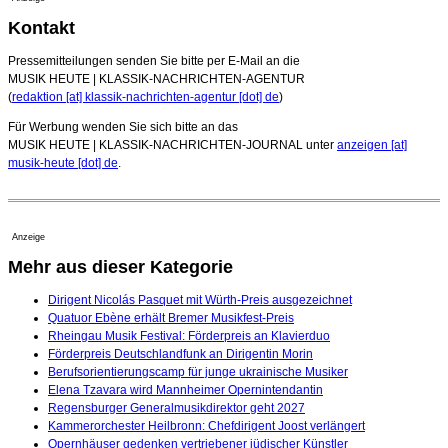
Kontakt
Pressemitteilungen senden Sie bitte per E-Mail an die
MUSIK HEUTE | KLASSIK-NACHRICHTEN-AGENTUR
(
redaktion [at] klassik-nachrichten-agentur [dot] de
)
Für Werbung wenden Sie sich bitte an das
MUSIK HEUTE | KLASSIK-NACHRICHTEN-JOURNAL unter
anzeigen [at]
musik-heute [dot] de
.
Anzeige
Mehr aus dieser Kategorie
Dirigent Nicolás Pasquet mit Würth-Preis ausgezeichnet
Quatuor Ebène erhält Bremer Musikfest-Preis
Rheingau Musik Festival: Förderpreis an Klavierduo
Förderpreis Deutschlandfunk an Dirigentin Morin
Berufsorientierungscamp für junge ukrainische Musiker
Elena Tzavara wird Mannheimer Opernintendantin
Regensburger Generalmusikdirektor geht 2027
Kammerorchester Heilbronn: Chefdirigent Joost verlängert
Opernhäuser gedenken vertriebener jüdischer Künstler