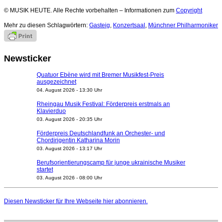
© MUSIK HEUTE. Alle Rechte vorbehalten – Informationen zum
Copyright
Mehr zu diesen Schlagwörtern:
Gasteig
,
Konzertsaal
,
Münchner Philharmoniker
Newsticker
Quatuor Ebène wird mit Bremer Musikfest-Preis
ausgezeichnet
04. August 2026 - 13:30 Uhr
Rheingau Musik Festival: Förderpreis erstmals an
Klavierduo
03. August 2026 - 20:35 Uhr
Förderpreis Deutschlandfunk an Orchester- und
Chordirigentin Katharina Morin
03. August 2026 - 13:17 Uhr
Berufsorientierungscamp für junge ukrainische Musiker
startet
03. August 2026 - 08:00 Uhr
Elena Tzavara wird neue Opernintendantin am
Nationaltheater Mannheim
Diesen Newsticker für Ihre Webseite
hier
abonnieren.
29. Juli 2026 - 11:39 Uhr
Regensburger Generalmusikdirektor Stefan Veselka