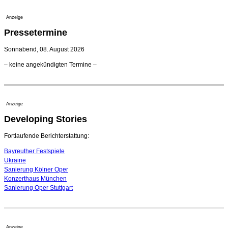
geht 2027
23. Juli 2026 - 17:27 Uhr
Anzeige
Kammerorchester Heilbronn: Chefdirigent Risto Joost
Pressetermine
verlängert bis 2030
21. Juli 2026 - 13:08 Uhr
Sonnabend, 08. August 2026
Opernhäuser gedenken vertriebener jüdischer
– keine angekündigten Termine –
Ensemblemitglieder
20. Juli 2026 - 18:15 Uhr
Bayreuth erwartet prominente Gäste zum Start der
Festspiele
Anzeige
17. Juli 2026 - 18:03 Uhr
Developing Stories
Dirigent Nicolás Pasquet mit Würth-Preis der
Jeunesses Musicales ausgezeichnet
07. August 2026 - 13:20 Uhr
Fortlaufende Berichterstattung:
Bayreuther Festspiele
Ukraine
Sanierung Kölner Oper
Konzerthaus München
Sanierung Oper Stuttgart
Anzeige