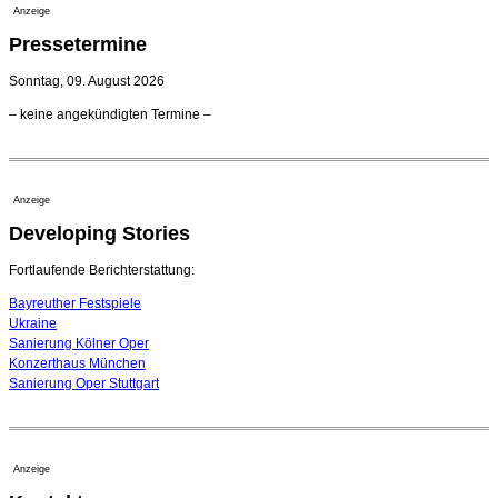
23. Juli 2026 - 17:27 Uhr
Anzeige
Kammerorchester Heilbronn: Chefdirigent Risto Joost
Pressetermine
verlängert bis 2030
21. Juli 2026 - 13:08 Uhr
Sonntag, 09. August 2026
Opernhäuser gedenken vertriebener jüdischer
– keine angekündigten Termine –
Ensemblemitglieder
20. Juli 2026 - 18:15 Uhr
Bayreuth erwartet prominente Gäste zum Start der
Festspiele
Anzeige
17. Juli 2026 - 18:03 Uhr
Developing Stories
Dirigent Nicolás Pasquet mit Würth-Preis der
Jeunesses Musicales ausgezeichnet
07. August 2026 - 13:20 Uhr
Fortlaufende Berichterstattung:
Bayreuther Festspiele
Ukraine
Sanierung Kölner Oper
Konzerthaus München
Sanierung Oper Stuttgart
Anzeige