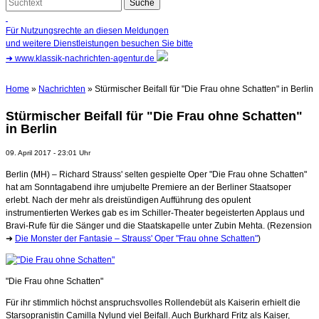
Für Nutzungsrechte an diesen Meldungen
und weitere Dienstleistungen besuchen Sie bitte
➜
www.klassik-nachrichten-agentur.de
Home
»
Nachrichten
» Stürmischer Beifall für "Die Frau ohne Schatten" in Berlin
Stürmischer Beifall für "Die Frau ohne Schatten"
in Berlin
09. April 2017 - 23:01 Uhr
Berlin (MH) – Richard Strauss' selten gespielte Oper "Die Frau ohne Schatten"
hat am Sonntagabend ihre umjubelte Premiere an der Berliner Staatsoper
erlebt. Nach der mehr als dreistündigen Aufführung des opulent
instrumentierten Werkes gab es im Schiller-Theater begeisterten Applaus und
Bravi-Rufe für die Sänger und die Staatskapelle unter Zubin Mehta. (Rezension
➜
Die Monster der Fantasie
– Strauss' Oper "Frau ohne Schatten"
)
"Die Frau ohne Schatten"
Für ihr stimmlich höchst anspruchsvolles Rollendebüt als Kaiserin erhielt die
Starsopranistin Camilla Nylund viel Beifall. Auch Burkhard Fritz als Kaiser,