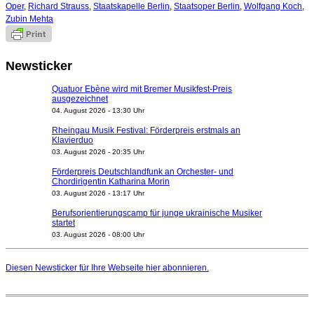
Oper
,
Richard Strauss
,
Staatskapelle Berlin
,
Staatsoper Berlin
,
Wolfgang Koch
,
Zubin Mehta
Newsticker
Quatuor Ebène wird mit Bremer Musikfest-Preis
ausgezeichnet
04. August 2026 - 13:30 Uhr
Rheingau Musik Festival: Förderpreis erstmals an
Klavierduo
03. August 2026 - 20:35 Uhr
Förderpreis Deutschlandfunk an Orchester- und
Chordirigentin Katharina Morin
03. August 2026 - 13:17 Uhr
Berufsorientierungscamp für junge ukrainische Musiker
startet
03. August 2026 - 08:00 Uhr
Elena Tzavara wird neue Opernintendantin am
Nationaltheater Mannheim
Diesen Newsticker für Ihre Webseite
hier
abonnieren.
29. Juli 2026 - 11:39 Uhr
Regensburger Generalmusikdirektor Stefan Veselka
geht 2027