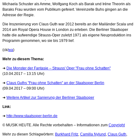
Michaela Schuster als Amme, Wolfgang Koch als Barak und Iréne Theorin als
Baraks Frau wurden vom Publikum gefeiert. Vereinzelte Buhs gingen an die
Adresse der Regie.
Die Inszenierung von Claus Guth war 2012 bereits an der Mailänder Scala und
2014 am Royal Opera House in London zu erleben. Die Berliner Staatsoper
hatte die aufwendige Strauss-Oper zuletzt 1971 als eigene Neuproduktion ins
Programm genommen, wo sie bis 1979 lief.
(ck/
wa
)
Mehr zu diesem Thema:
➜
Die Monster der Fantasie – Strauss' Oper "Frau ohne Schatten"
(10.04.2017 – 13:15 Uhr)
➜
Claus Guths "Frau ohne Schatten" an der Staatsoper Berlin
(09.04.2017 – 09:00 Uhr)
➜
Weitere Artikel zur Sanierung der Berliner Staatsoper
Link:
➜
http://www.staatsoper-berlin.de
© MUSIK HEUTE. Alle Rechte vorbehalten – Informationen zum
Copyright
Mehr zu diesen Schlagwörtern:
Burkhard Fritz
,
Camilla Nylund
,
Claus Guth
,