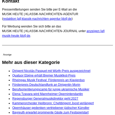
Kontakt
Pressemitteilungen senden Sie bitte per E-Mail an die
MUSIK HEUTE | KLASSIK-NACHRICHTEN-AGENTUR
(
redaktion [at] klassik-nachrichten-agentur [dot] de
)
Für Werbung wenden Sie sich bitte an das
MUSIK HEUTE | KLASSIK-NACHRICHTEN-JOURNAL unter
anzeigen [at]
musik-heute [dot] de
.
Anzeige
Mehr aus dieser Kategorie
Dirigent Nicolás Pasquet mit Würth-Preis ausgezeichnet
Quatuor Ebène erhält Bremer Musikfest-Preis
Rheingau Musik Festival: Förderpreis an Klavierduo
Förderpreis Deutschlandfunk an Dirigentin Morin
Berufsorientierungscamp für junge ukrainische Musiker
Elena Tzavara wird Mannheimer Opernintendantin
Regensburger Generalmusikdirektor geht 2027
Kammerorchester Heilbronn: Chefdirigent Joost verlängert
Opernhäuser gedenken vertriebener jüdischer Künstler
Bayreuth erwartet prominente Gäste zum Festspielstart