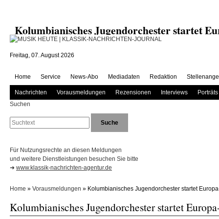
Kolumbianisches Jugendorchester startet 
Freitag, 07. August 2026
Home
Service
News-Abo
Mediadaten
Redaktion
Stellenange
Nachrichten
Vorausmeldungen
Rezensionen
Interviews
Porträts
Suchen
Für Nutzungsrechte an diesen Meldungen
und weitere Dienstleistungen besuchen Sie bitte
➜
www.klassik-nachrichten-agentur.de
Home
»
Vorausmeldungen
» Kolumbianisches Jugendorchester startet Europ
Kolumbianisches Jugendorchester startet Europa