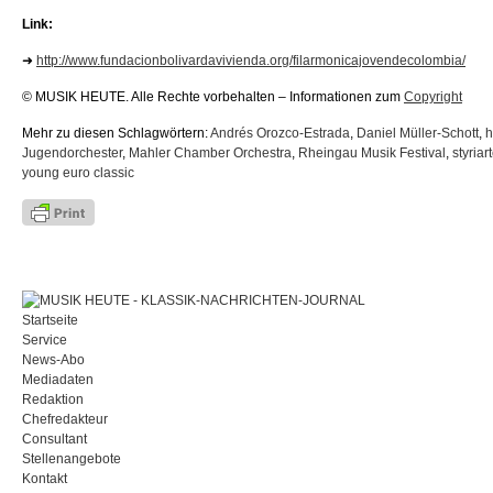
Link:
➜
http://www.fundacionbolivardavivienda.org/filarmonicajovendecolombia/
© MUSIK HEUTE. Alle Rechte vorbehalten – Informationen zum
Copyright
Mehr zu diesen Schlagwörtern:
Andrés Orozco-Estrada
,
Daniel Müller-Schott
,
h
Jugendorchester
,
Mahler Chamber Orchestra
,
Rheingau Musik Festival
,
styriar
young euro classic
Startseite
Service
News-Abo
Mediadaten
Redaktion
Chefredakteur
Consultant
Stellenangebote
Kontakt