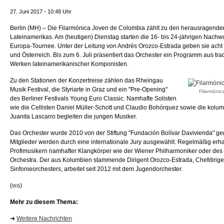
27. Juni 2017 - 10:48 Uhr
Berlin (MH) – Die Filarmónica Joven de Colombia zählt zu den herausragend
Lateinamerikas. Am (heutigen) Dienstag starten die 16- bis 24-jährigen Nachw
Europa-Tournee. Unter der Leitung von Andrés Orozco-Estrada geben sie acht
und Österreich. Bis zum 6. Juli präsentiert das Orchester ein Programm aus tra
Werken lateinamerikanischer Komponisten.
Zu den Stationen der Konzertreise zählen das Rheingau
Musik Festival, die Styriarte in Graz und ein "Pre-Opening"
Filarmóni
des Berliner Festivals Young Euro Classic. Namhafte Solisten
wie die Cellisten Daniel Müller-Schott und Claudio Bohórquez sowie die kolum
Juanita Lascarro begleiten die jungen Musiker.
Das Orchester wurde 2010 von der Stiftung "Fundación Bolívar Davivienda" ge
Mitglieder werden durch eine internationale Jury ausgewählt. Regelmäßig erh
Profimusikern namhafter Klangkörper wie der Wiener Philharmoniker oder de
Orchestra. Der aus Kolumbien stammende Dirigent Orozco-Estrada, Chefdirigen
Sinfonieorchesters, arbeitet seit 2012 mit dem Jugendorchester.
(
wa
)
Mehr zu diesem Thema:
➜
Weitere Nachrichten