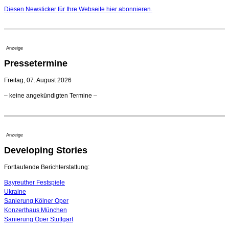
Nationaltheater Mannheim
Diesen Newsticker für Ihre Webseite
hier
abonnieren.
29. Juli 2026 - 11:39 Uhr
Regensburger Generalmusikdirektor Stefan Veselka
geht 2027
23. Juli 2026 - 17:27 Uhr
Anzeige
Kammerorchester Heilbronn: Chefdirigent Risto Joost
Pressetermine
verlängert bis 2030
21. Juli 2026 - 13:08 Uhr
Freitag, 07. August 2026
Opernhäuser gedenken vertriebener jüdischer
– keine angekündigten Termine –
Ensemblemitglieder
20. Juli 2026 - 18:15 Uhr
Bayreuth erwartet prominente Gäste zum Start der
Festspiele
Anzeige
17. Juli 2026 - 18:03 Uhr
Developing Stories
Dirigent Nicolás Pasquet mit Würth-Preis der
Jeunesses Musicales ausgezeichnet
07. August 2026 - 13:20 Uhr
Fortlaufende Berichterstattung:
Bayreuther Festspiele
Ukraine
Sanierung Kölner Oper
Konzerthaus München
Sanierung Oper Stuttgart