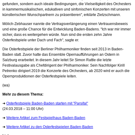
gefunden, sondern auch ideale Bedingungen, die Vielseitigkeit des Orchesters
in kammermusikalischen, edukativen und sinfonischen Konzerten mit unseren
künstlerischen Wunschpartnern zu präsentieren", erklärte Zietzschmann.
Mölich-Zebhauser nannte die Vertragsverlängerung einen Vertrauensbeweis
und eine große Chance für die Entwicklung Baden-Badens. "Ich war mir immer
sicher, dass es weitergehen würde. Nun sind die ersten zehn Jahre
Osterfestspiele unter Dach und Fach", sagte er.
Die Osterfestspiele der Berliner Philharmoniker finden seit 2013 in Baden-
Baden statt. Zuvor hatte das Ensemble Opernaufführungen an Ostern in
Salzburg erarbeitet. In diesem Jahr leitet Sir Simon Rattle die letzte
Festivalausgabe als Chefdirigent der Philharmoniker. Sein Nachfolger Kirill
Petrenko dirigiert 2019 die Konzerte des Orchesters, ab 2020 wird er auch die
Opernproduktionen der Osterfestspiele leiten.
(wa)
Mehr zu diesem Thema:
➜
Osterfestspiele Baden-Baden starten mit "Parsifal"
(24.03.2018 – 11:00 Uhr)
➜
Weitere Artikel zum Festspielhaus Baden-Baden
➜
Weitere Artikel zu den Osterfestspielen Baden-Baden