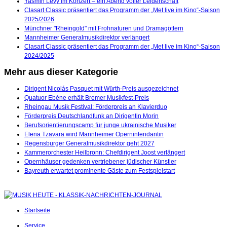
Yasmin Levy im Konzert – ein Abend voller Leidenschaft
Clasart Classic präsentiert das Programm der „Met live im Kino“-Saison
2025/2026
Münchner "Rheingold" mit Frohnaturen und Dramagöttern
Mannheimer Generalmusikdirektor verlängert
Clasart Classic präsentiert das Programm der „Met live im Kino“-Saison
2024/2025
Mehr aus dieser Kategorie
Dirigent Nicolás Pasquet mit Würth-Preis ausgezeichnet
Quatuor Ebène erhält Bremer Musikfest-Preis
Rheingau Musik Festival: Förderpreis an Klavierduo
Förderpreis Deutschlandfunk an Dirigentin Morin
Berufsorientierungscamp für junge ukrainische Musiker
Elena Tzavara wird Mannheimer Opernintendantin
Regensburger Generalmusikdirektor geht 2027
Kammerorchester Heilbronn: Chefdirigent Joost verlängert
Opernhäuser gedenken vertriebener jüdischer Künstler
Bayreuth erwartet prominente Gäste zum Festspielstart
Startseite
Service