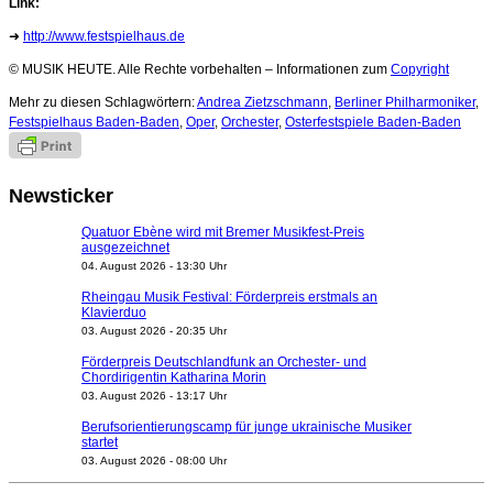
Link:
➜
http://www.festspielhaus.de
© MUSIK HEUTE. Alle Rechte vorbehalten – Informationen zum
Copyright
Mehr zu diesen Schlagwörtern:
Andrea Zietzschmann
,
Berliner Philharmoniker
,
Festspielhaus Baden-Baden
,
Oper
,
Orchester
,
Osterfestspiele Baden-Baden
Newsticker
Quatuor Ebène wird mit Bremer Musikfest-Preis
ausgezeichnet
04. August 2026 - 13:30 Uhr
Rheingau Musik Festival: Förderpreis erstmals an
Klavierduo
03. August 2026 - 20:35 Uhr
Förderpreis Deutschlandfunk an Orchester- und
Chordirigentin Katharina Morin
03. August 2026 - 13:17 Uhr
Berufsorientierungscamp für junge ukrainische Musiker
startet
03. August 2026 - 08:00 Uhr
Elena Tzavara wird neue Opernintendantin am