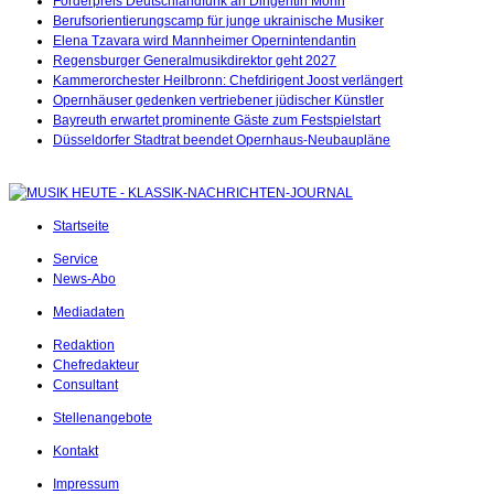
Förderpreis Deutschlandfunk an Dirigentin Morin
Berufsorientierungscamp für junge ukrainische Musiker
Elena Tzavara wird Mannheimer Opernintendantin
Regensburger Generalmusikdirektor geht 2027
Kammerorchester Heilbronn: Chefdirigent Joost verlängert
Opernhäuser gedenken vertriebener jüdischer Künstler
Bayreuth erwartet prominente Gäste zum Festspielstart
Düsseldorfer Stadtrat beendet Opernhaus-Neubaupläne
Startseite
Service
News-Abo
Mediadaten
Redaktion
Chefredakteur
Consultant
Stellenangebote
Kontakt
Impressum