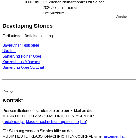
13.00 Uhr
PK Wiener Philharmoniker zu Saison
Festspiele
2026/27 u.a. Themen
17. Juli 2026 - 18:03 Uhr
Ort: Salzburg
Düsseldorfer Stadtrat beendet Pläne für Opernhaus-
Anzeige
Neubau
Developing Stories
16. Juli 2026 - 22:49 Uhr
Quatuor Ebène wird mit Bremer Musikfest-Preis
Fortlaufende Berichterstattung:
ausgezeichnet
04. August 2026 - 13:30 Uhr
Bayreuther Festspiele
Ukraine
Sanierung Kölner Oper
Konzerthaus München
Sanierung Oper Stuttgart
Anzeige
Kontakt
Pressemitteilungen senden Sie bitte per E-Mail an die
MUSIK HEUTE | KLASSIK-NACHRICHTEN-AGENTUR
(
redaktion [at] klassik-nachrichten-agentur [dot] de
)
Für Werbung wenden Sie sich bitte an das
MUSIK HEUTE | KLASSIK-NACHRICHTEN-JOURNAL unter
anzeigen [at]