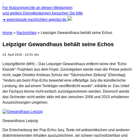
Für Nutzungsrechte an diesen Meldungen
und weitere Dienstleistungen besuchen Sie bitte
➜
www.klassik-nachrichten-agentur.de
Home
»
Nachrichten
» Leipziger Gewandhaus behält seine Echos
Leipziger Gewandhaus behält seine Echos
24. April 2018 - 10:51 Uhr
Leipzig/Berlin (MH) – Das Leipziger Gewandhaus entfernt seine drei "Echo
Klassik"-Trophäen aus dem Foyer. Zurückgeben werde man die Preise jedoch
nicht, sagte Direktor Andreas Schulz der "Sächsischen Zeitung" (Dienstag).
"Anders als beim Pop-Echo bewertet eine elfköpfige Jury die künstlerische
Leistung, die auf einem Tonträger veröffentlicht wurde", erklärte er. Das Urteil
der Fachjury könne nicht einfach zurückgenommen werden. Dennoch werde
das Orchester nicht weiter aktiv mit den zwischen 2006 und 2015 erhaltenen
Auszeichnungen umgehen.
Gewandhaus Leipzig
Die Entscheidung der Pop-Echo-Jury, Texte mit antisemitischen und anderen
diskriminierenden Inhalten auszuzeichnen, sei schwer nachvollziehbar und