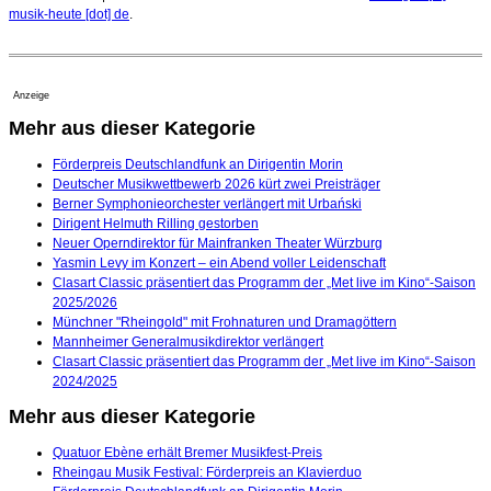
musik-heute [dot] de
.
Anzeige
Mehr aus dieser Kategorie
Förderpreis Deutschlandfunk an Dirigentin Morin
Deutscher Musikwettbewerb 2026 kürt zwei Preisträger
Berner Symphonieorchester verlängert mit Urbański
Dirigent Helmuth Rilling gestorben
Neuer Operndirektor für Mainfranken Theater Würzburg
Yasmin Levy im Konzert – ein Abend voller Leidenschaft
Clasart Classic präsentiert das Programm der „Met live im Kino“-Saison
2025/2026
Münchner "Rheingold" mit Frohnaturen und Dramagöttern
Mannheimer Generalmusikdirektor verlängert
Clasart Classic präsentiert das Programm der „Met live im Kino“-Saison
2024/2025
Mehr aus dieser Kategorie
Quatuor Ebène erhält Bremer Musikfest-Preis
Rheingau Musik Festival: Förderpreis an Klavierduo