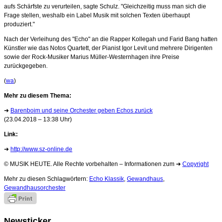
aufs Schärfste zu verurteilen, sagte Schulz. "Gleichzeitig muss man sich die
Frage stellen, weshalb ein Label Musik mit solchen Texten überhaupt
produziert."
Nach der Verleihung des "Echo" an die Rapper Kollegah und Farid Bang hatten
Künstler wie das Notos Quartett, der Pianist Igor Levit und mehrere Dirigenten
sowie der Rock-Musiker Marius Müller-Westernhagen ihre Preise
zurückgegeben.
(
wa
)
Mehr zu diesem Thema:
➜
Barenboim und seine Orchester geben Echos zurück
(23.04.2018 – 13:38 Uhr)
Link:
➜
http://www.sz-online.de
© MUSIK HEUTE. Alle Rechte vorbehalten – Informationen zum ➜
Copyright
Mehr zu diesen Schlagwörtern:
Echo Klassik
,
Gewandhaus
,
Gewandhausorchester
Newsticker