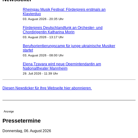
Rheingau Musik Festival: Förderpreis erstmals an
Klavierduo
03. August 2026 - 20:35 Uhr
Förderpreis Deutschlandfunk an Orchester- und
Chordirigentin Katharina Morin
03. August 2026 - 13:17 Uhr
Berufsorientierungscamp für junge ukrainische Musiker
startet
03. August 2026 - 08:00 Uhr
Elena Tzavara wird neue Opernintendantin am
Nationaltheater Mannheim
29. Juli 2026 - 11:39 Uhr
Regensburger Generalmusikdirektor Stefan Veselka
geht 2027
Diesen Newsticker für Ihre Webseite
hier
abonnieren.
23. Juli 2026 - 17:27 Uhr
Kammerorchester Heilbronn: Chefdirigent Risto Joost
verlängert bis 2030
21. Juli 2026 - 13:08 Uhr
Anzeige
Opernhäuser gedenken vertriebener jüdischer
Pressetermine
Ensemblemitglieder
20. Juli 2026 - 18:15 Uhr
Donnerstag, 06. August 2026
Bayreuth erwartet prominente Gäste zum Start der