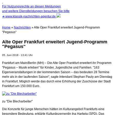
Für Nutzungsrechte an diesen Meldungen
und weitere Dienstleistungen besuchen Sie bitte
➜
www.klassik-nachrichten-agentur.de
Home
»
Nachrichten
» Alte Oper Frankfurt erweitert Jugend-Programm
"Pegasus"
Alte Oper Frankfurt erweitert Jugend-Programm
"Pegasus"
05. Juni 2018 - 13:41 Uhr
Frankfurt am Main/Berlin (MH) – Die Alte Oper Frankfurt erweitert ihr Programm
"Pegasus – Musik erleben" für Kinder, Jugendliche und Familien. "163
Eigenveranstaltungen in der kommenden Saison – das bedeuten 28 Termine
mehr als in der laufenden Saison", sagte Intendant Stephan Pauly am Dienstag
in Frankfurt. Möglich werde das durch eine Erhöhung der Zuschüsse der Stadt
Frankfurt um 150.000 Euro.
zu "Die Blecharbeiter"
Die Konzerte für junge Menschen hätten im Kulturangebot Frankfurts eine
besondere Bedeutung, erklärte Kulturdezernentin Ina Hartwig (SPD). Das