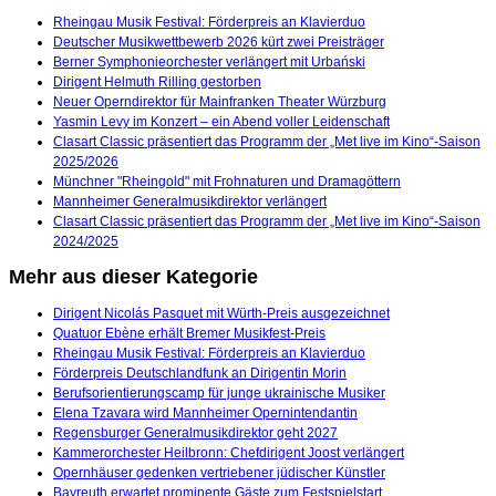
Rheingau Musik Festival: Förderpreis an Klavierduo
Deutscher Musikwettbewerb 2026 kürt zwei Preisträger
Berner Symphonieorchester verlängert mit Urbański
Dirigent Helmuth Rilling gestorben
Neuer Operndirektor für Mainfranken Theater Würzburg
Yasmin Levy im Konzert – ein Abend voller Leidenschaft
Clasart Classic präsentiert das Programm der „Met live im Kino“-Saison
2025/2026
Münchner "Rheingold" mit Frohnaturen und Dramagöttern
Mannheimer Generalmusikdirektor verlängert
Clasart Classic präsentiert das Programm der „Met live im Kino“-Saison
2024/2025
Mehr aus dieser Kategorie
Dirigent Nicolás Pasquet mit Würth-Preis ausgezeichnet
Quatuor Ebène erhält Bremer Musikfest-Preis
Rheingau Musik Festival: Förderpreis an Klavierduo
Förderpreis Deutschlandfunk an Dirigentin Morin
Berufsorientierungscamp für junge ukrainische Musiker
Elena Tzavara wird Mannheimer Opernintendantin
Regensburger Generalmusikdirektor geht 2027
Kammerorchester Heilbronn: Chefdirigent Joost verlängert
Opernhäuser gedenken vertriebener jüdischer Künstler
Bayreuth erwartet prominente Gäste zum Festspielstart