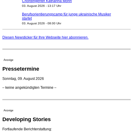
Chordirigentin Katharina Morin
03. August 2026 - 13:17 Uhr
Berufsorientierungscamp für junge ukrainische Musiker
startet
03. August 2026 - 08:00 Uhr
Elena Tzavara wird neue Opernintendantin am
Nationaltheater Mannheim
Diesen Newsticker für Ihre Webseite
hier
abonnieren.
29. Juli 2026 - 11:39 Uhr
Regensburger Generalmusikdirektor Stefan Veselka
geht 2027
23. Juli 2026 - 17:27 Uhr
Anzeige
Kammerorchester Heilbronn: Chefdirigent Risto Joost
Pressetermine
verlängert bis 2030
21. Juli 2026 - 13:08 Uhr
Sonntag, 09. August 2026
Opernhäuser gedenken vertriebener jüdischer
– keine angekündigten Termine –
Ensemblemitglieder
20. Juli 2026 - 18:15 Uhr
Bayreuth erwartet prominente Gäste zum Start der
Festspiele
Anzeige
17. Juli 2026 - 18:03 Uhr
Developing Stories
Dirigent Nicolás Pasquet mit Würth-Preis der
Jeunesses Musicales ausgezeichnet
07. August 2026 - 13:20 Uhr
Fortlaufende Berichterstattung: