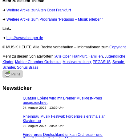
Mehr zu diesem Thema:
➜
Weitere Artikel zur Alten Oper Frankfurt
➜
Weitere Artikel zum Programm "Pegasus – Musik erleben"
Link:
➜
http://www.alteoper.de
© MUSIK HEUTE. Alle Rechte vorbehalten – Informationen zum
Copyright
Mehr zu diesen Schlagwörtern:
Alte Oper Frankfurt
,
Familien
,
Jugendliche
,
Kinder
,
Mahler Chamber Orchestra
,
Musikvermittlung
,
PEGASUS
,
Schule
,
Schüler
,
Sonus Brass
Newsticker
Quatuor Ebène wird mit Bremer Musikfest-Preis
ausgezeichnet
04. August 2026 - 13:30 Uhr
Rheingau Musik Festival: Förderpreis erstmals an
Klavierduo
03. August 2026 - 20:35 Uhr
Förderpreis Deutschlandfunk an Orchester- und