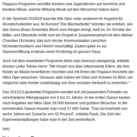
Pegasus-Programm vermittle Kindern und Jugendlichen auf sinnliche und
kreative Weise, welche Wirkung Musik auf den Menschen haben kann.
In der Spielzeit 2018/19 baut die Alte Oper unter anderem ihr Angebot für
Grundschulkinder aus. Im Konzert "Die Blecharbeiter" könnten sie erleben, wie
das Sonus Brass Ensemble Blech zum Klingen bringt, hieß es. An Schüler der
Mittel- und Oberstufe richte sich ein Projekt in Zusammenarbeit mit dem Mahler
Chamber Orchestra, das sich mit der Kommunikation zwischen
Orchestermusikern und Hörern beschäftigt. Zudem gebe es zur
Saisoneröffnung erstmals einen Kindertag im ganzen Haus.
Auch mit dem erweiterten Programm fahre man bewusst zweigleisig, erklärte
dessen Leiter Tobias Henn: "Wir freuen uns über interessierte Eltern, die ihre
Kinder an Musik heranführen möchten und mit ihnen die Pegasus-Konzerte der
Alten Oper besuchen. Genauso aber haben wir Kitas und Schulen im Blick, um
möglichst viele Kinder unabhängig von ihrer sozialen Herkunft zu erreichen."
Das 2012/13 gestartete Programm wendet sich mit passenden Formaten an
verschiedene Altersgruppen von 0 bis 21 Jahren. In der ersten Saison kamen
nach Angaben der Alten Oper 26.000 kleinere und größere Besucher. In der
kommenden Saison erwarte man rund 37.000 Gäste. "Das ist innerhalb von
sechs Jahren ein Zuwachs von 42 Prozent", erklärte Pauly. Die Zahl der
Eigenveranstaltungen habe man in der Zeit verdreifacht.
(wa)