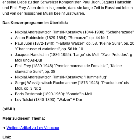
er seine Liebe zu den Schweizer Komponisten Paul Juon, Jaques Hanschin
und Emil Frey. Allen dreien ist gemein, dass sie lange Zeit in Russland lebten
und von der russischen Musik beeinflusst waren.
Das Konzertprogramm im Überblick:
Nikolai Andrejewitsch Rimski-Korsakow (1844-1908): "Scheherazade"
Anton Rubinstein (1829-1894): "Romanze", op. 44 Nr. 1
Paul Juon (1872-1940): "Farfalla Walzer", op. 58, "Kleine Suite", op. 20,
"Chant russe et variations", op. 56 Nr. 10
Jacques Handschin (1886-1955): "Largo" cis-Moll, "Zwei Preludes": g-
Moll und As-Dur
Emil Frey (1889-1946):"Premier morceau de Fantaisie", "Kleine
slawische Suite", op. 38
Nikolai Andrejewitsch Rimski-Korsakow: "Hummelflug"
Sergej Wassiljewitsch Rachmaninov (1873-1943): "Praeludium" cis-
Moll, op. 3 Nr. 2
Boris Pasternak (1890-1960): "Sonate" h-Moll
Lev Tolstoi (1840-1893): "Walzer" F-Dur
(pt/MH)
Mehr zu diesem Thema:
➜
Weitere Artikel zu Lev Vinocour
Link: