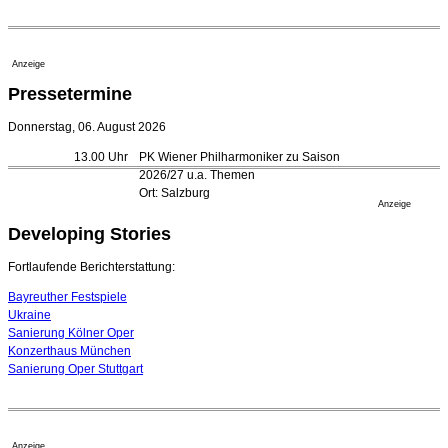
Kammerorchester Heilbronn: Chefdirigent Risto Joost
verlängert bis 2030
21. Juli 2026 - 13:08 Uhr
Anzeige
Opernhäuser gedenken vertriebener jüdischer
Pressetermine
Ensemblemitglieder
20. Juli 2026 - 18:15 Uhr
Donnerstag, 06. August 2026
Bayreuth erwartet prominente Gäste zum Start der
13.00 Uhr
PK Wiener Philharmoniker zu Saison
Festspiele
2026/27 u.a. Themen
17. Juli 2026 - 18:03 Uhr
Ort: Salzburg
Düsseldorfer Stadtrat beendet Pläne für Opernhaus-
Anzeige
Neubau
Developing Stories
16. Juli 2026 - 22:49 Uhr
Quatuor Ebène wird mit Bremer Musikfest-Preis
Fortlaufende Berichterstattung:
ausgezeichnet
04. August 2026 - 13:30 Uhr
Bayreuther Festspiele
Ukraine
Sanierung Kölner Oper
Konzerthaus München
Sanierung Oper Stuttgart
Anzeige