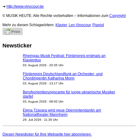
➜
http://www.vinocour.de
© MUSIK HEUTE. Alle Rechte vorbehalten – Informationen zum
Copyright
Mehr zu diesen Schlagwörtern:
Klavier
,
Lev Vinocour
,
Pianist
Newsticker
Rheingau Musik Festival: Förderpreis erstmals an
Klavierduo
03. August 2026 - 20:35 Uhr
Förderpreis Deutschlandfunk an Orchester- und
Chordirigentin Katharina Morin
03. August 2026 - 13:17 Uhr
Berufsorientierungscamp für junge ukrainische Musiker
startet
03. August 2026 - 08:00 Uhr
Elena Tzavara wird neue Opernintendantin am
Nationaltheater Mannheim
29. Juli 2026 - 11:39 Uhr
Regensburger Generalmusikdirektor Stefan Veselka
geht 2027
Diesen Newsticker für Ihre Webseite
hier
abonnieren.
23. Juli 2026 - 17:27 Uhr