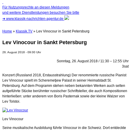
Für Nutzungsrechte an diesen Meldungen
und weitere Dienstleistungen besuchen Sie bitte
➜
www.klassik-nachrichten-agentur.de
Home
»
Klassik.TV
» Lev Vinocour in Sankt Petersburg
Lev Vinocour in Sankt Petersburg
26. August 2018 - 09:00 Uhr
Sonntag, 26. August 2018 / 11:30 – 12:55 Uhr
3sat
Konzert (Russland 2018, Erstausstrahlung) Der renommierte russische Pianist
Lev Vinocour spielt im Scheremetjew Palast in seiner Heimatstadt St.
Petersburg. Auf dem Programm stehen neben bekannten Werken auch selten
aufgeführte Stücke berühmter russischer Schriftsteller, die auch Kompositionen
hinterließen: unter anderem von Boris Pasternak sowie der kleine Walzer von
Lev Tolstoi.
Lev Vinocour
Seine musikalische Ausbildung führte Vinocour in die Schweiz. Dort entdeckte