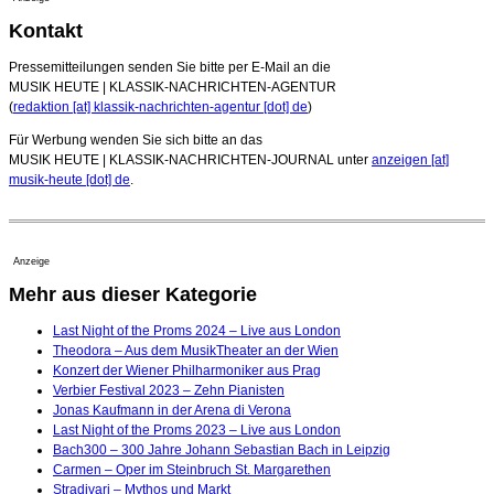
Kontakt
Pressemitteilungen senden Sie bitte per E-Mail an die
MUSIK HEUTE | KLASSIK-NACHRICHTEN-AGENTUR
(
redaktion [at] klassik-nachrichten-agentur [dot] de
)
Für Werbung wenden Sie sich bitte an das
MUSIK HEUTE | KLASSIK-NACHRICHTEN-JOURNAL unter
anzeigen [at]
musik-heute [dot] de
.
Anzeige
Mehr aus dieser Kategorie
Last Night of the Proms 2024 – Live aus London
Theodora – Aus dem MusikTheater an der Wien
Konzert der Wiener Philharmoniker aus Prag
Verbier Festival 2023 – Zehn Pianisten
Jonas Kaufmann in der Arena di Verona
Last Night of the Proms 2023 – Live aus London
Bach300 – 300 Jahre Johann Sebastian Bach in Leipzig
Carmen – Oper im Steinbruch St. Margarethen
Stradivari – Mythos und Markt