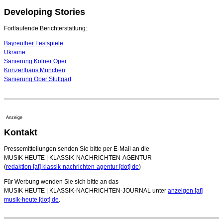
Developing Stories
Quatuor Ebène wird mit Bremer Musikfest-Preis
ausgezeichnet
04. August 2026 - 13:30 Uhr
Fortlaufende Berichterstattung:
Bayreuther Festspiele
Ukraine
Sanierung Kölner Oper
Konzerthaus München
Sanierung Oper Stuttgart
Anzeige
Kontakt
Pressemitteilungen senden Sie bitte per E-Mail an die
MUSIK HEUTE | KLASSIK-NACHRICHTEN-AGENTUR
(
redaktion [at] klassik-nachrichten-agentur [dot] de
)
Für Werbung wenden Sie sich bitte an das
MUSIK HEUTE | KLASSIK-NACHRICHTEN-JOURNAL unter
anzeigen [at]
musik-heute [dot] de
.