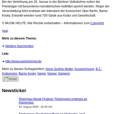
Bei der Verleihung am 29. Januar in der Berliner Volksbühne sollen die
Preisträger mit besonderen künstlerischen Auftritten geehrt werden. Regie der
Veranstaltung führt erstmals der Intendant der Komischen Oper Berlin, Barrie
Kosky. Erwartet werden rund 700 Gäste aus Kultur und Gesellschaft.
© MUSIK HEUTE. Alle Rechte vorbehalten – Informationen zum
Copyright
(
wa
)
Mehr zu diesem Thema:
➜
Weitere Nachrichten
Link:
➜
http://www.axelspringer.de
Mehr zu diesen Schlagwörtern:
Anne-Sophie Mutter
,
Auszeichnung
,
B.Z.-
Kulturpreis
,
Barrie Kosky
,
Geige
,
Geiger
,
Geigerin
Newsticker
Rheingau Musik Festival: Förderpreis erstmals an
Klavierduo
03. August 2026 - 20:35 Uhr