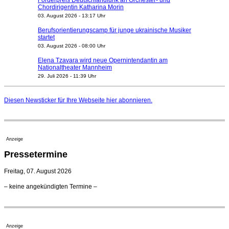
Förderpreis Deutschlandfunk an Orchester- und
Chordirigentin Katharina Morin
03. August 2026 - 13:17 Uhr
Berufsorientierungscamp für junge ukrainische Musiker
startet
03. August 2026 - 08:00 Uhr
Elena Tzavara wird neue Opernintendantin am
Nationaltheater Mannheim
29. Juli 2026 - 11:39 Uhr
Regensburger Generalmusikdirektor Stefan Veselka
geht 2027
Diesen Newsticker für Ihre Webseite
hier
abonnieren.
23. Juli 2026 - 17:27 Uhr
Kammerorchester Heilbronn: Chefdirigent Risto Joost
verlängert bis 2030
21. Juli 2026 - 13:08 Uhr
Anzeige
Opernhäuser gedenken vertriebener jüdischer
Pressetermine
Ensemblemitglieder
20. Juli 2026 - 18:15 Uhr
Freitag, 07. August 2026
Bayreuth erwartet prominente Gäste zum Start der
– keine angekündigten Termine –
Festspiele
17. Juli 2026 - 18:03 Uhr
Düsseldorfer Stadtrat beendet Pläne für Opernhaus-
Neubau
Anzeige
16. Juli 2026 - 22:49 Uhr