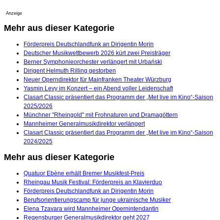
Anzeige
Mehr aus dieser Kategorie
Förderpreis Deutschlandfunk an Dirigentin Morin
Deutscher Musikwettbewerb 2026 kürt zwei Preisträger
Berner Symphonieorchester verlängert mit Urbański
Dirigent Helmuth Rilling gestorben
Neuer Operndirektor für Mainfranken Theater Würzburg
Yasmin Levy im Konzert – ein Abend voller Leidenschaft
Clasart Classic präsentiert das Programm der „Met live im Kino“-Saison
2025/2026
Münchner "Rheingold" mit Frohnaturen und Dramagöttern
Mannheimer Generalmusikdirektor verlängert
Clasart Classic präsentiert das Programm der „Met live im Kino“-Saison
2024/2025
Mehr aus dieser Kategorie
Quatuor Ebène erhält Bremer Musikfest-Preis
Rheingau Musik Festival: Förderpreis an Klavierduo
Förderpreis Deutschlandfunk an Dirigentin Morin
Berufsorientierungscamp für junge ukrainische Musiker
Elena Tzavara wird Mannheimer Opernintendantin
Regensburger Generalmusikdirektor geht 2027