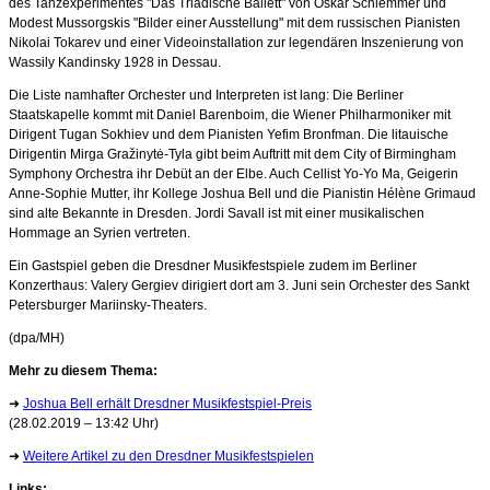
des Tanzexperimentes "Das Triadische Ballett" von Oskar Schlemmer und
Modest Mussorgskis "Bilder einer Ausstellung" mit dem russischen Pianisten
Nikolai Tokarev und einer Videoinstallation zur legendären Inszenierung von
Wassily Kandinsky 1928 in Dessau.
Die Liste namhafter Orchester und Interpreten ist lang: Die Berliner
Staatskapelle kommt mit Daniel Barenboim, die Wiener Philharmoniker mit
Dirigent Tugan Sokhiev und dem Pianisten Yefim Bronfman. Die litauische
Dirigentin Mirga Gražinytė-Tyla gibt beim Auftritt mit dem City of Birmingham
Symphony Orchestra ihr Debüt an der Elbe. Auch Cellist Yo-Yo Ma, Geigerin
Anne-Sophie Mutter, ihr Kollege Joshua Bell und die Pianistin Hélène Grimaud
sind alte Bekannte in Dresden. Jordi Savall ist mit einer musikalischen
Hommage an Syrien vertreten.
Ein Gastspiel geben die Dresdner Musikfestspiele zudem im Berliner
Konzerthaus: Valery Gergiev dirigiert dort am 3. Juni sein Orchester des Sankt
Petersburger Mariinsky-Theaters.
(dpa/MH)
Mehr zu diesem Thema:
➜
Joshua Bell erhält Dresdner Musikfestspiel-Preis
(28.02.2019 – 13:42 Uhr)
➜
Weitere Artikel zu den Dresdner Musikfestspielen
Links: