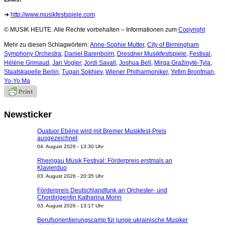
➜
http://www.musikfestspiele.com
© MUSIK HEUTE. Alle Rechte vorbehalten – Informationen zum
Copyright
Mehr zu diesen Schlagwörtern:
Anne-Sophie Mutter
,
City of Birmingham
Symphony Orchestra
,
Daniel Barenboim
,
Dresdner Musikfestspiele
,
Festival
,
Hélène Grimaud
,
Jan Vogler
,
Jordi Savall
,
Joshua Bell
,
Mirga Gražinytė-Tyla
,
Staatskapelle Berlin
,
Tugan Sokhiev
,
Wiener Philharmoniker
,
Yefim Bronfman
,
Yo-Yo Ma
Newsticker
Quatuor Ebène wird mit Bremer Musikfest-Preis
ausgezeichnet
04. August 2026 - 13:30 Uhr
Rheingau Musik Festival: Förderpreis erstmals an
Klavierduo
03. August 2026 - 20:35 Uhr
Förderpreis Deutschlandfunk an Orchester- und
Chordirigentin Katharina Morin
03. August 2026 - 13:17 Uhr
Berufsorientierungscamp für junge ukrainische Musiker