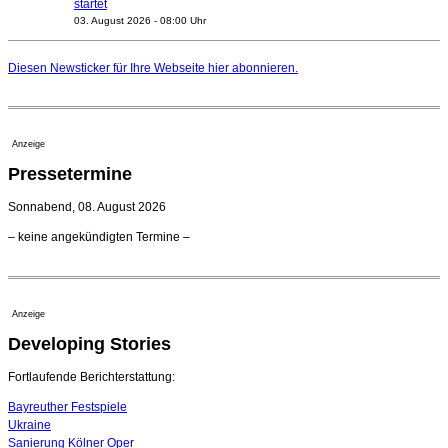
startet
03. August 2026 - 08:00 Uhr
Elena Tzavara wird neue Opernintendantin am
Nationaltheater Mannheim
Diesen Newsticker für Ihre Webseite
hier
abonnieren.
29. Juli 2026 - 11:39 Uhr
Regensburger Generalmusikdirektor Stefan Veselka
geht 2027
23. Juli 2026 - 17:27 Uhr
Anzeige
Kammerorchester Heilbronn: Chefdirigent Risto Joost
Pressetermine
verlängert bis 2030
21. Juli 2026 - 13:08 Uhr
Sonnabend, 08. August 2026
Opernhäuser gedenken vertriebener jüdischer
– keine angekündigten Termine –
Ensemblemitglieder
20. Juli 2026 - 18:15 Uhr
Bayreuth erwartet prominente Gäste zum Start der
Festspiele
Anzeige
17. Juli 2026 - 18:03 Uhr
Developing Stories
Dirigent Nicolás Pasquet mit Würth-Preis der
Jeunesses Musicales ausgezeichnet
07. August 2026 - 13:20 Uhr
Fortlaufende Berichterstattung:
Bayreuther Festspiele
Ukraine
Sanierung Kölner Oper