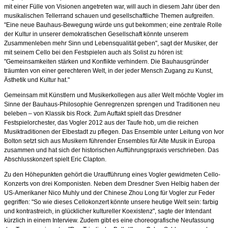
mit einer Fülle von Visionen angetreten war, will auch in diesem Jahr über den
musikalischen Tellerrand schauen und gesellschaftliche Themen aufgreifen.
"Eine neue Bauhaus-Bewegung würde uns gut bekommen; eine zentrale Rolle
der Kultur in unserer demokratischen Gesellschaft könnte unserem
Zusammenleben mehr Sinn und Lebensqualität geben", sagt der Musiker, der
mit seinem Cello bei den Festspielen auch als Solist zu hören ist:
"Gemeinsamkeiten stärken und Konflikte verhindern. Die Bauhausgründer
träumten von einer gerechteren Welt, in der jeder Mensch Zugang zu Kunst,
Ästhetik und Kultur hat."
Gemeinsam mit Künstlern und Musikerkollegen aus aller Welt möchte Vogler im
Sinne der Bauhaus-Philosophie Genregrenzen sprengen und Traditionen neu
beleben – von Klassik bis Rock. Zum Auftakt spielt das Dresdner
Festspielorchester, das Vogler 2012 aus der Taufe hob, um die reichen
Musiktraditionen der Elbestadt zu pflegen. Das Ensemble unter Leitung von Ivor
Bolton setzt sich aus Musikern führender Ensembles für Alte Musik in Europa
zusammen und hat sich der historischen Aufführungspraxis verschrieben. Das
Abschlusskonzert spielt Eric Clapton.
Zu den Höhepunkten gehört die Uraufführung eines Vogler gewidmeten Cello-
Konzerts von drei Komponisten. Neben dem Dresdner Sven Helbig haben der
US-Amerikaner Nico Muhly und der Chinese Zhou Long für Vogler zur Feder
gegriffen: "So wie dieses Cellokonzert könnte unsere heutige Welt sein: farbig
und kontrastreich, in glücklicher kultureller Koexistenz", sagte der Intendant
kürzlich in einem Interview. Zudem gibt es eine choreografische Neufassung