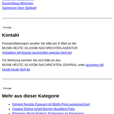
Konzerthaus München
Sanierung Oper Stuttgart
Anzeige
Kontakt
Pressemitteilungen senden Sie bitte per E-Mail an die
MUSIK HEUTE | KLASSIK-NACHRICHTEN-AGENTUR
(
redaktion [at] klassik-nachrichten-agentur [dot] de
)
Für Werbung wenden Sie sich bitte an das
MUSIK HEUTE | KLASSIK-NACHRICHTEN-JOURNAL unter
anzeigen [at]
musik-heute [dot] de
.
Anzeige
Mehr aus dieser Kategorie
Dirigent Nicolás Pasquet mit Würth-Preis ausgezeichnet
Quatuor Ebène erhält Bremer Musikfest-Preis
Rheingau Musik Festival: Förderpreis an Klavierduo