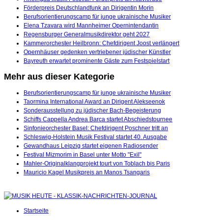
Förderpreis Deutschlandfunk an Dirigentin Morin
Berufsorientierungscamp für junge ukrainische Musiker
Elena Tzavara wird Mannheimer Opernintendantin
Regensburger Generalmusikdirektor geht 2027
Kammerorchester Heilbronn: Chefdirigent Joost verlängert
Opernhäuser gedenken vertriebener jüdischer Künstler
Bayreuth erwartet prominente Gäste zum Festspielstart
Mehr aus dieser Kategorie
Berufsorientierungscamp für junge ukrainische Musiker
Taormina International Award an Dirigent Alekseenok
Sonderausstellung zu jüdischer Bach-Begeisterung
Schiffs Cappella Andrea Barca startet Abschiedstournee
Sinfonieorchester Basel: Chefdirigent Poschner tritt an
Schleswig-Holstein Musik Festival startet 40. Ausgabe
Gewandhaus Leipzig startet eigenen Radiosender
Festival Mizmorim in Basel unter Motto "Exil"
Mahler-Originalklangprojekt tourt von Toblach bis Paris
Mauricio Kagel Musikpreis an Manos Tsangaris
Startseite