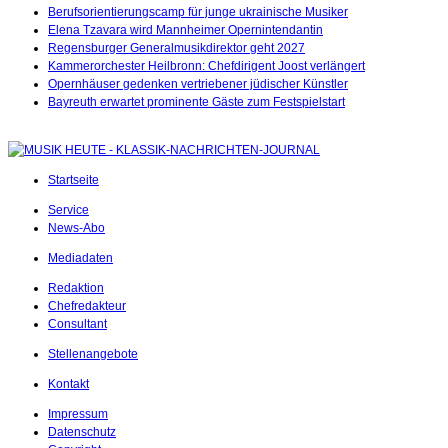
Berufsorientierungscamp für junge ukrainische Musiker
Elena Tzavara wird Mannheimer Opernintendantin
Regensburger Generalmusikdirektor geht 2027
Kammerorchester Heilbronn: Chefdirigent Joost verlängert
Opernhäuser gedenken vertriebener jüdischer Künstler
Bayreuth erwartet prominente Gäste zum Festspielstart
Startseite
Service
News-Abo
Mediadaten
Redaktion
Chefredakteur
Consultant
Stellenangebote
Kontakt
Impressum
Datenschutz