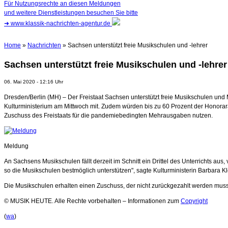
Für Nutzungsrechte an diesen Meldungen
und weitere Dienstleistungen besuchen Sie bitte
➜
www.klassik-nachrichten-agentur.de
Home
»
Nachrichten
» Sachsen unterstützt freie Musikschulen und -lehrer
Sachsen unterstützt freie Musikschulen und -lehrer
06. Mai 2020 - 12:16 Uhr
Dresden/Berlin (MH) – Der Freistaat Sachsen unterstützt freie Musikschulen un
Kulturministerium am Mittwoch mit. Zudem würden bis zu 60 Prozent der Honorar
Zuschuss des Freistaats für die pandemiebedingten Mehrausgaben nutzen.
Meldung
An Sachsens Musikschulen fällt derzeit im Schnitt ein Drittel des Unterrichts 
so die Musikschulen bestmöglich unterstützen", sagte Kulturministerin Barbara 
Die Musikschulen erhalten einen Zuschuss, der nicht zurückgezahlt werden muss
© MUSIK HEUTE. Alle Rechte vorbehalten – Informationen zum
Copyright
(
wa
)