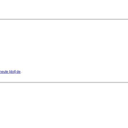
heute [dot] de
.