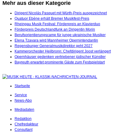
Mehr aus dieser Kategorie
Dirigent Nicolás Pasquet mit Würth-Preis ausgezeichnet
Quatuor Ebène erhält Bremer Musikfest-Preis
Rheingau Musik Festival: Förderpreis an Klavierduo
Förderpreis Deutschlandfunk an Dirigentin Morin
Berufsorientierungscamp für junge ukrainische Musiker
Elena Tzavara wird Mannheimer Opernintendantin
Regensburger Generalmusikdirektor geht 2027
Kammerorchester Heilbronn: Chefdirigent Joost verlängert
Opernhäuser gedenken vertriebener jüdischer Künstler
Bayreuth erwartet prominente Gäste zum Festspielstart
Startseite
Service
News-Abo
Mediadaten
Redaktion
Chefredakteur
Consultant