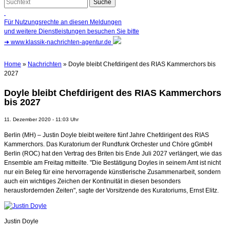
Für Nutzungsrechte an diesen Meldungen
und weitere Dienstleistungen besuchen Sie bitte
➜
www.klassik-nachrichten-agentur.de
Home
»
Nachrichten
» Doyle bleibt Chefdirigent des RIAS Kammerchors bis
2027
Doyle bleibt Chefdirigent des RIAS Kammerchors
bis 2027
11. Dezember 2020 - 11:03 Uhr
Berlin (MH) – Justin Doyle bleibt weitere fünf Jahre Chefdirigent des RIAS
Kammerchors. Das Kuratorium der Rundfunk Orchester und Chöre gGmbH
Berlin (ROC) hat den Vertrag des Briten bis Ende Juli 2027 verlängert, wie das
Ensemble am Freitag mitteilte. "Die Bestätigung Doyles in seinem Amt ist nicht
nur ein Beleg für eine hervorragende künstlerische Zusammenarbeit, sondern
auch ein wichtiges Zeichen der Kontinuität in diesen besonders
herausfordernden Zeiten", sagte der Vorsitzende des Kuratoriums, Ernst Elitz.
Justin Doyle