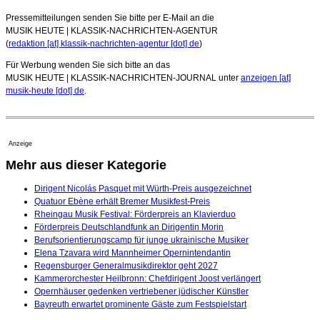
Pressemitteilungen senden Sie bitte per E-Mail an die
MUSIK HEUTE | KLASSIK-NACHRICHTEN-AGENTUR
(
redaktion [at] klassik-nachrichten-agentur [dot] de
)
Für Werbung wenden Sie sich bitte an das
MUSIK HEUTE | KLASSIK-NACHRICHTEN-JOURNAL unter
anzeigen [at]
musik-heute [dot] de
.
Anzeige
Mehr aus dieser Kategorie
Dirigent Nicolás Pasquet mit Würth-Preis ausgezeichnet
Quatuor Ebène erhält Bremer Musikfest-Preis
Rheingau Musik Festival: Förderpreis an Klavierduo
Förderpreis Deutschlandfunk an Dirigentin Morin
Berufsorientierungscamp für junge ukrainische Musiker
Elena Tzavara wird Mannheimer Opernintendantin
Regensburger Generalmusikdirektor geht 2027
Kammerorchester Heilbronn: Chefdirigent Joost verlängert
Opernhäuser gedenken vertriebener jüdischer Künstler
Bayreuth erwartet prominente Gäste zum Festspielstart