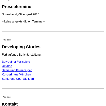
Kammerorchester Heilbronn: Chefdirigent Risto Joost
Pressetermine
verlängert bis 2030
21. Juli 2026 - 13:08 Uhr
Sonnabend, 08. August 2026
Opernhäuser gedenken vertriebener jüdischer
– keine angekündigten Termine –
Ensemblemitglieder
20. Juli 2026 - 18:15 Uhr
Bayreuth erwartet prominente Gäste zum Start der
Festspiele
Anzeige
17. Juli 2026 - 18:03 Uhr
Developing Stories
Dirigent Nicolás Pasquet mit Würth-Preis der
Jeunesses Musicales ausgezeichnet
07. August 2026 - 13:20 Uhr
Fortlaufende Berichterstattung:
Bayreuther Festspiele
Ukraine
Sanierung Kölner Oper
Konzerthaus München
Sanierung Oper Stuttgart
Anzeige
Kontakt