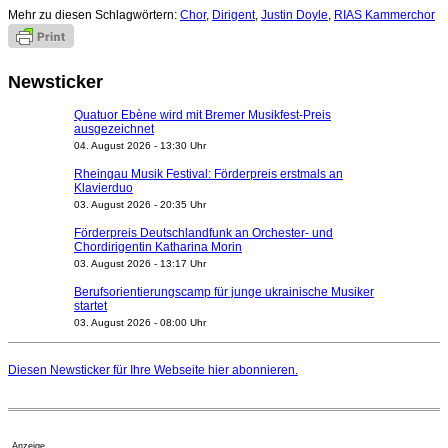
Mehr zu diesen Schlagwörtern:
Chor
,
Dirigent
,
Justin Doyle
,
RIAS Kammerchor
Newsticker
Quatuor Ebène wird mit Bremer Musikfest-Preis
ausgezeichnet
04. August 2026 - 13:30 Uhr
Rheingau Musik Festival: Förderpreis erstmals an
Klavierduo
03. August 2026 - 20:35 Uhr
Förderpreis Deutschlandfunk an Orchester- und
Chordirigentin Katharina Morin
03. August 2026 - 13:17 Uhr
Berufsorientierungscamp für junge ukrainische Musiker
startet
03. August 2026 - 08:00 Uhr
Elena Tzavara wird neue Opernintendantin am
Nationaltheater Mannheim
Diesen Newsticker für Ihre Webseite
hier
abonnieren.
29. Juli 2026 - 11:39 Uhr
Regensburger Generalmusikdirektor Stefan Veselka
geht 2027
23. Juli 2026 - 17:27 Uhr
Anzeige