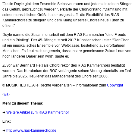
"Justin Doyle gibt dem Ensemble Selbstvertrauen und jedem einzelnen Sänger
das Gefühl, gebraucht zu werden", erklärte der Chorvorstand. "Damit und mit
seiner menschlichen Größe hat er es geschafft, die Flexibilität des RIAS
Kammerchores zu steigern und dem Klang unseres Chores neue Türen zu
öffnen."
Doyle nannte die Zusammenarbeit mit dem RIAS Kammerchor "eine Freude
und ein Privileg". Der 45-Jährige ist seit 2017 Künstlerischer Leiter. "Der Chor
ist ein musikalisches Ensemble von Weltklasse, bestehend aus großartigen
Menschen. Es freut mich ungemein, dass unsere gemeinsame Zukunft nun von
noch längerer Dauer sein wird", sagte er.
Zuvor war Bernhard Heß als Chordirektor des RIAS Kammerchors bestätigt
worden. Das Kuratorium der ROC verlängerte seinen Vertrag ebenfalls um fünf
Jahre bis 2026. Heß leitet das Management des Chors seit 2006.
© MUSIK HEUTE. Alle Rechte vorbehalten – Informationen zum
Copyright
(
wa
)
Mehr zu diesem Thema:
➜
Weitere Artikel zum RIAS Kammerchor
Link:
➜
http://www.rias-kammerchor.de