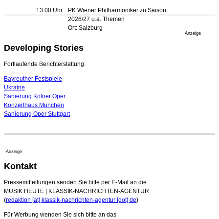
Bayreuth erwartet prominente Gäste zum Start der
13.00 Uhr
PK Wiener Philharmoniker zu Saison
Festspiele
2026/27 u.a. Themen
17. Juli 2026 - 18:03 Uhr
Ort: Salzburg
Düsseldorfer Stadtrat beendet Pläne für Opernhaus-
Anzeige
Neubau
Developing Stories
16. Juli 2026 - 22:49 Uhr
Quatuor Ebène wird mit Bremer Musikfest-Preis
Fortlaufende Berichterstattung:
ausgezeichnet
04. August 2026 - 13:30 Uhr
Bayreuther Festspiele
Ukraine
Sanierung Kölner Oper
Konzerthaus München
Sanierung Oper Stuttgart
Anzeige
Kontakt
Pressemitteilungen senden Sie bitte per E-Mail an die
MUSIK HEUTE | KLASSIK-NACHRICHTEN-AGENTUR
(
redaktion [at] klassik-nachrichten-agentur [dot] de
)
Für Werbung wenden Sie sich bitte an das