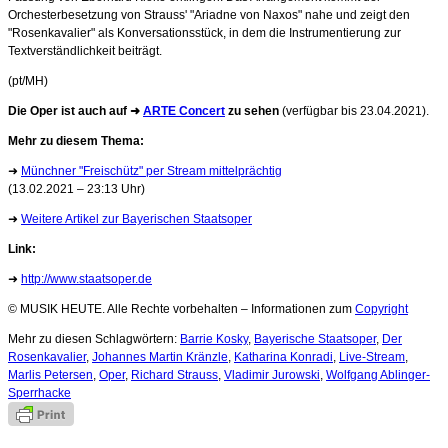
Orchesterbesetzung von Strauss' "Ariadne von Naxos" nahe und zeigt den
"Rosenkavalier" als Konversationsstück, in dem die Instrumentierung zur
Textverständlichkeit beiträgt.
(pt/MH)
Die Oper ist auch auf ➜
ARTE Concert
zu sehen
(verfügbar bis 23.04.2021).
Mehr zu diesem Thema:
➜
Münchner "Freischütz" per Stream mittelprächtig
(13.02.2021 – 23:13 Uhr)
➜
Weitere Artikel zur Bayerischen Staatsoper
Link:
➜
http://www.staatsoper.de
© MUSIK HEUTE. Alle Rechte vorbehalten – Informationen zum
Copyright
Mehr zu diesen Schlagwörtern:
Barrie Kosky
,
Bayerische Staatsoper
,
Der
Rosenkavalier
,
Johannes Martin Kränzle
,
Katharina Konradi
,
Live-Stream
,
Marlis Petersen
,
Oper
,
Richard Strauss
,
Vladimir Jurowski
,
Wolfgang Ablinger-
Sperrhacke