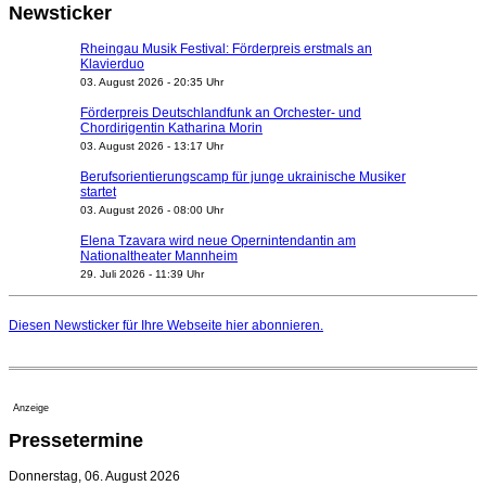
Newsticker
Rheingau Musik Festival: Förderpreis erstmals an
Klavierduo
03. August 2026 - 20:35 Uhr
Förderpreis Deutschlandfunk an Orchester- und
Chordirigentin Katharina Morin
03. August 2026 - 13:17 Uhr
Berufsorientierungscamp für junge ukrainische Musiker
startet
03. August 2026 - 08:00 Uhr
Elena Tzavara wird neue Opernintendantin am
Nationaltheater Mannheim
29. Juli 2026 - 11:39 Uhr
Regensburger Generalmusikdirektor Stefan Veselka
geht 2027
Diesen Newsticker für Ihre Webseite
hier
abonnieren.
23. Juli 2026 - 17:27 Uhr
Kammerorchester Heilbronn: Chefdirigent Risto Joost
verlängert bis 2030
21. Juli 2026 - 13:08 Uhr
Anzeige
Opernhäuser gedenken vertriebener jüdischer
Pressetermine
Ensemblemitglieder
20. Juli 2026 - 18:15 Uhr
Donnerstag, 06. August 2026