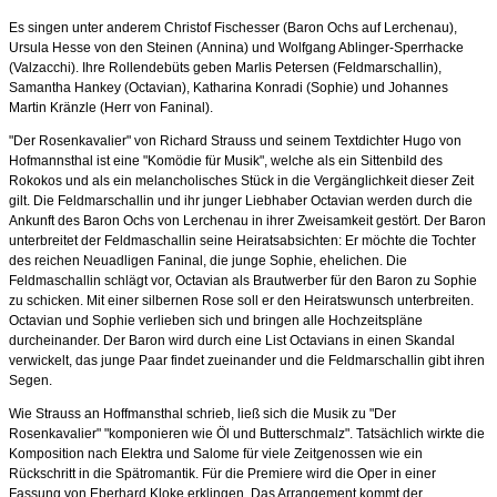
Es singen unter anderem Christof Fischesser (Baron Ochs auf Lerchenau),
Ursula Hesse von den Steinen (Annina) und Wolfgang Ablinger-Sperrhacke
(Valzacchi). Ihre Rollendebüts geben Marlis Petersen (Feldmarschallin),
Samantha Hankey (Octavian), Katharina Konradi (Sophie) und Johannes
Martin Kränzle (Herr von Faninal).
"Der Rosenkavalier" von Richard Strauss und seinem Textdichter Hugo von
Hofmannsthal ist eine "Komödie für Musik", welche als ein Sittenbild des
Rokokos und als ein melancholisches Stück in die Vergänglichkeit dieser Zeit
gilt. Die Feldmarschallin und ihr junger Liebhaber Octavian werden durch die
Ankunft des Baron Ochs von Lerchenau in ihrer Zweisamkeit gestört. Der Baron
unterbreitet der Feldmaschallin seine Heiratsabsichten: Er möchte die Tochter
des reichen Neuadligen Faninal, die junge Sophie, ehelichen. Die
Feldmaschallin schlägt vor, Octavian als Brautwerber für den Baron zu Sophie
zu schicken. Mit einer silbernen Rose soll er den Heiratswunsch unterbreiten.
Octavian und Sophie verlieben sich und bringen alle Hochzeitspläne
durcheinander. Der Baron wird durch eine List Octavians in einen Skandal
verwickelt, das junge Paar findet zueinander und die Feldmarschallin gibt ihren
Segen.
Wie Strauss an Hoffmansthal schrieb, ließ sich die Musik zu "Der
Rosenkavalier" "komponieren wie Öl und Butterschmalz". Tatsächlich wirkte die
Komposition nach Elektra und Salome für viele Zeitgenossen wie ein
Rückschritt in die Spätromantik. Für die Premiere wird die Oper in einer
Fassung von Eberhard Kloke erklingen. Das Arrangement kommt der