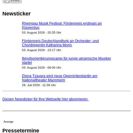
Newsticker
Rheingau Musik Festival: Förderpreis erstmals an
Klavierduo
03. August 2026 - 20:35 Uhr
Förderpreis Deutschlandfunk an Orchester- und
Chordirigentin Katharina Morin
03. August 2026 - 13:17 Uhr
Berufsorientierungscamp für junge ukrainische Musiker
startet
03. August 2026 - 08:00 Uhr
Elena Tzavara wird neue Opernintendantin am
Nationaltheater Mannheim
29. Juli 2026 - 11:39 Uhr
Regensburger Generalmusikdirektor Stefan Veselka
geht 2027
Diesen Newsticker für Ihre Webseite
hier
abonnieren.
23. Juli 2026 - 17:27 Uhr
Kammerorchester Heilbronn: Chefdirigent Risto Joost
verlängert bis 2030
21. Juli 2026 - 13:08 Uhr
Anzeige
Opernhäuser gedenken vertriebener jüdischer
Pressetermine
Ensemblemitglieder