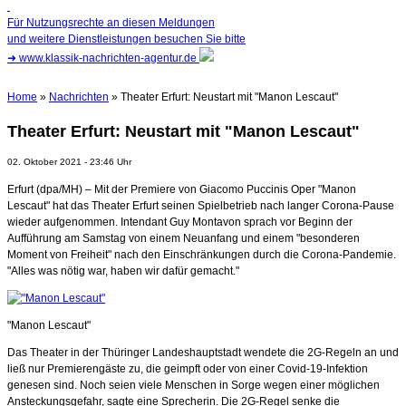
Für Nutzungsrechte an diesen Meldungen
und weitere Dienstleistungen besuchen Sie bitte
➜
www.klassik-nachrichten-agentur.de
Home
»
Nachrichten
» Theater Erfurt: Neustart mit "Manon Lescaut"
Theater Erfurt: Neustart mit "Manon Lescaut"
02. Oktober 2021 - 23:46 Uhr
Erfurt (dpa/MH) – Mit der Premiere von Giacomo Puccinis Oper "Manon
Lescaut" hat das Theater Erfurt seinen Spielbetrieb nach langer Corona-Pause
wieder aufgenommen. Intendant Guy Montavon sprach vor Beginn der
Aufführung am Samstag von einem Neuanfang und einem "besonderen
Moment von Freiheit" nach den Einschränkungen durch die Corona-Pandemie.
"Alles was nötig war, haben wir dafür gemacht."
"Manon Lescaut"
Das Theater in der Thüringer Landeshauptstadt wendete die 2G-Regeln an und
ließ nur Premierengäste zu, die geimpft oder von einer Covid-19-Infektion
genesen sind. Noch seien viele Menschen in Sorge wegen einer möglichen
Ansteckungsgefahr, sagte eine Sprecherin. Die 2G-Regel senke die