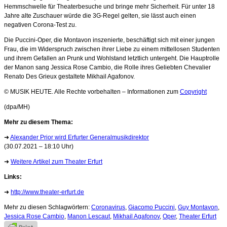
Hemmschwelle für Theaterbesuche und bringe mehr Sicherheit. Für unter 18
Jahre alte Zuschauer würde die 3G-Regel gelten, sie lässt auch einen
negativen Corona-Test zu.
Die Puccini-Oper, die Montavon inszenierte, beschäftigt sich mit einer jungen
Frau, die im Widerspruch zwischen ihrer Liebe zu einem mittellosen Studenten
und ihrem Gefallen an Prunk und Wohlstand letztlich untergeht. Die Hauptrolle
der Manon sang Jessica Rose Cambio, die Rolle ihres Geliebten Chevalier
Renato Des Grieux gestaltete Mikhail Agafonov.
© MUSIK HEUTE. Alle Rechte vorbehalten – Informationen zum
Copyright
(dpa/MH)
Mehr zu diesem Thema:
➜
Alexander Prior wird Erfurter Generalmusikdirektor
(30.07.2021 – 18:10 Uhr)
➜
Weitere Artikel zum Theater Erfurt
Links:
➜
http://www.theater-erfurt.de
Mehr zu diesen Schlagwörtern:
Coronavirus
,
Giacomo Puccini
,
Guy Montavon
,
Jessica Rose Cambio
,
Manon Lescaut
,
Mikhail Agafonov
,
Oper
,
Theater Erfurt