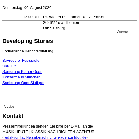
20. Juli 2026 - 18:15 Uhr
Donnerstag, 06. August 2026
Bayreuth erwartet prominente Gäste zum Start der
13.00 Uhr
PK Wiener Philharmoniker zu Saison
Festspiele
2026/27 u.a. Themen
17. Juli 2026 - 18:03 Uhr
Ort: Salzburg
Düsseldorfer Stadtrat beendet Pläne für Opernhaus-
Anzeige
Neubau
Developing Stories
16. Juli 2026 - 22:49 Uhr
Quatuor Ebène wird mit Bremer Musikfest-Preis
Fortlaufende Berichterstattung:
ausgezeichnet
04. August 2026 - 13:30 Uhr
Bayreuther Festspiele
Ukraine
Sanierung Kölner Oper
Konzerthaus München
Sanierung Oper Stuttgart
Anzeige
Kontakt
Pressemitteilungen senden Sie bitte per E-Mail an die
MUSIK HEUTE | KLASSIK-NACHRICHTEN-AGENTUR
(
redaktion [at] klassik-nachrichten-agentur [dot] de
)