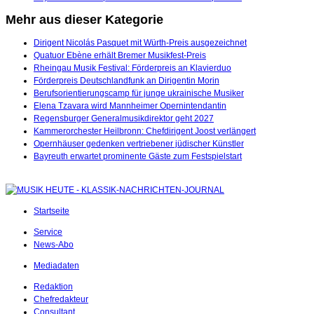
Mehr aus dieser Kategorie
Dirigent Nicolás Pasquet mit Würth-Preis ausgezeichnet
Quatuor Ebène erhält Bremer Musikfest-Preis
Rheingau Musik Festival: Förderpreis an Klavierduo
Förderpreis Deutschlandfunk an Dirigentin Morin
Berufsorientierungscamp für junge ukrainische Musiker
Elena Tzavara wird Mannheimer Opernintendantin
Regensburger Generalmusikdirektor geht 2027
Kammerorchester Heilbronn: Chefdirigent Joost verlängert
Opernhäuser gedenken vertriebener jüdischer Künstler
Bayreuth erwartet prominente Gäste zum Festspielstart
Startseite
Service
News-Abo
Mediadaten
Redaktion
Chefredakteur
Consultant