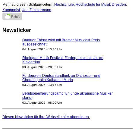
Mehr zu diesen Schlagwörtern:
Hochschule
,
Hochschule für Musik Dresden
,
Komponist
,
Udo Zimmermann
Newsticker
Quatuor Ebène wird mit Bremer Musikfest-Preis
ausgezeichnet
04. August 2026 - 13:30 Uhr
Rheingau Musik Festival: Förderpreis erstmals an
Klavierduo
03. August 2026 - 20:35 Uhr
Förderpreis Deutschlandfunk an Orchester- und
Chordirigentin Katharina Morin
03. August 2026 - 13:17 Uhr
Berufsorientierungscamp für junge ukrainische Musiker
startet
03. August 2026 - 08:00 Uhr
Elena Tzavara wird neue Opernintendantin am
Nationaltheater Mannheim
Diesen Newsticker für Ihre Webseite
hier
abonnieren.
29. Juli 2026 - 11:39 Uhr
Regensburger Generalmusikdirektor Stefan Veselka
geht 2027