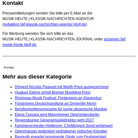
Kontakt
Pressemitteilungen senden Sie bitte per E-Mail an die
MUSIK HEUTE | KLASSIK-NACHRICHTEN-AGENTUR
(
redaktion [at] klassik-nachrichten-agentur [dot] de
)
Für Werbung wenden Sie sich bitte an das
MUSIK HEUTE | KLASSIK-NACHRICHTEN-JOURNAL unter
anzeigen [at]
musik-heute [dot] de
.
Anzeige
Mehr aus dieser Kategorie
Dirigent Nicolás Pasquet mit Würth-Preis ausgezeichnet
Quatuor Ebène erhält Bremer Musikfest-Preis
Rheingau Musik Festival: Förderpreis an Klavierduo
Förderpreis Deutschlandfunk an Dirigentin Morin
Berufsorientierungscamp für junge ukrainische Musiker
Elena Tzavara wird Mannheimer Opernintendantin
Regensburger Generalmusikdirektor geht 2027
Kammerorchester Heilbronn: Chefdirigent Joost verlängert
Opernhäuser gedenken vertriebener jüdischer Künstler
Bayreuth erwartet prominente Gäste zum Festspielstart