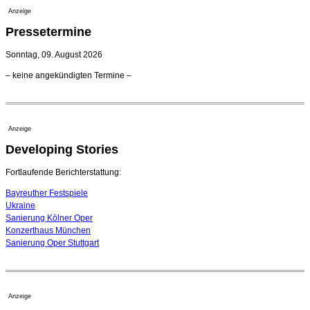
23. Juli 2026 - 17:27 Uhr
Anzeige
Kammerorchester Heilbronn: Chefdirigent Risto Joost
Pressetermine
verlängert bis 2030
21. Juli 2026 - 13:08 Uhr
Sonntag, 09. August 2026
Opernhäuser gedenken vertriebener jüdischer
– keine angekündigten Termine –
Ensemblemitglieder
20. Juli 2026 - 18:15 Uhr
Bayreuth erwartet prominente Gäste zum Start der
Festspiele
Anzeige
17. Juli 2026 - 18:03 Uhr
Developing Stories
Dirigent Nicolás Pasquet mit Würth-Preis der
Jeunesses Musicales ausgezeichnet
07. August 2026 - 13:20 Uhr
Fortlaufende Berichterstattung:
Bayreuther Festspiele
Ukraine
Sanierung Kölner Oper
Konzerthaus München
Sanierung Oper Stuttgart
Anzeige