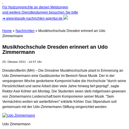
Für Nutzungsrechte an diesen Meldungen
und weitere Dienstleistungen besuchen Sie bitte
➜
www.klassik-nachrichten-agentur.de
Home
»
Nachrichten
» Musikhochschule Dresden erinnert an Udo
Zimmermann
Musikhochschule Dresden erinnert an Udo
Zimmermann
25. Oktober 2021 - 14:57 Uhr
Dresden/Berlin (MH) – Die Dresdner Musikhochschule plant in Erinnerung an
Udo Zimmermann eine Gastdozentur im Bereich Neue Musik. Der in der
vergangenen Woche gestorbene Komponist habe die Hochschule "durch seine
Persönlichkeit und seine Arbeit über viele Jahre hinweg tief geprägt", sagte
Rektor Axel Köhler am Montag. Die Studenten seien stets mitgerissen gewesen
von Zimmermanns Leidenschaft beim Komponieren seiner Musik. "Sein
Vermächtnis wollen wir weiterführen" erklärte Köhler. Das Stipendium soll
gemeinsam mit der Udo-Zimmermann-Stiftung eingerichtet werden.
Udo Zimmermann