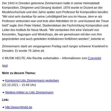
Der 1943 in Dresden geborene Zimmermann hatte in seiner Heimatstadt
Komposition, Dirigieren und Gesang studiert. 1976 wurde er Dozent an der
Musikhochschule und drei Jahre später zum Professor für Komposition berufen.
"Wir sind sehr dankbar für seine Lehrtätigkeit bei uns im Hause, dem er als
Professor verbunden war und trotz aller Aktivitäten im In- und Ausland die Treue
hielt" sagte Jörn Peter Hiekel, Studiendekan der Fachrichtung Komposition und
Leiter des Instituts für Neue Musik. "Wir verdanken ihm eine Vielzahl von
Konzerten, Tagungen und Workshops, die wir gemeinsam mit den von ihm
gegründeten und auch geleiteten Institutionen fortführen werden", betonte er.
Zimmermann starb am vergangenen Freitag nach langer schwerer Krankheit in
Dresden. Er wurde 78 Jahre alt.
© MUSIK HEUTE. Alle Rechte vorbehalten – Informationen zum
Copyright
(
wa
)
Mehr zu diesem Thema:
➜
Komponist Udo Zimmermann gestorben
(22.10.2021 – 15:49 Uhr)
➜
Weitere Artikel zu Udo Zimmermann
Link:
➜
http://www.hfmdd.de