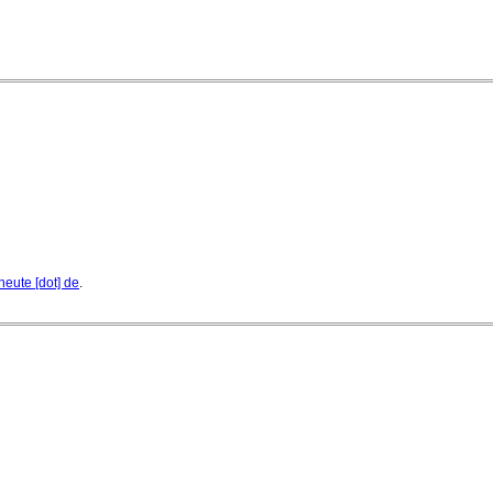
heute [dot] de
.