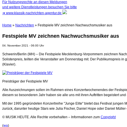
Für Nutzungsrechte an diesen Meldungen
und weitere Dienstleistungen besuchen Sie bitte
➜
www.klassik-nachrichten-agentur.de
Home
»
Nachrichten
» Festspiele MV zeichnen Nachwuchsmusiker aus
Festspiele MV zeichnen Nachwuchsmusiker aus
04. November 2021 - 06:00 Uhr
Schwerin/Berlin (MH) – Die Festspiele Mecklenburg-Vorpommern zeichnen Nachwuchs
Solistenpreis, teilten die Veranstalter am Donnerstag mit. Der Publikumspreis 
(Klavier).
Preisträger der Festspiele MV
Alle Auszeichnungen sollen im Rahmen eines Konzertwochenendes der Festspiele i
diesem so besonderen Jahr haben sie alle uns mit ihren Auftritten begeistert und
Mit der 1995 gegründeten Konzertreihe "Junge Elite" bietet das Festival jungen
zurück, darunter heutige Stars wie Julia Fischer, Daniel Hope oder Daniel Müller-
© MUSIK HEUTE. Alle Rechte vorbehalten – Informationen zum
Copyright
(
wa
)