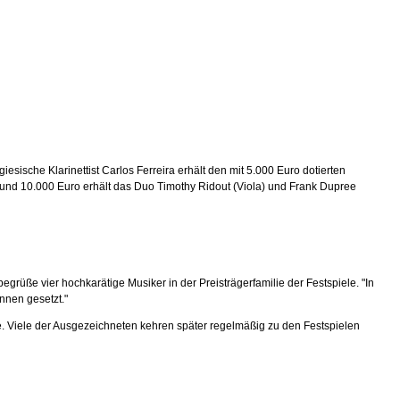
ische Klarinettist Carlos Ferreira erhält den mit 5.000 Euro dotierten
s und 10.000 Euro erhält das Duo Timothy Ridout (Viola) und Frank Dupree
üße vier hochkarätige Musiker in der Preisträgerfamilie der Festspiele. "In
nnen gesetzt."
e. Viele der Ausgezeichneten kehren später regelmäßig zu den Festspielen