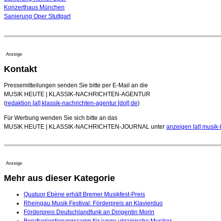
Konzerthaus München
Sanierung Oper Stuttgart
Anzeige
Kontakt
Pressemitteilungen senden Sie bitte per E-Mail an die
MUSIK HEUTE | KLASSIK-NACHRICHTEN-AGENTUR
(
redaktion [at] klassik-nachrichten-agentur [dot] de
)
Für Werbung wenden Sie sich bitte an das
MUSIK HEUTE | KLASSIK-NACHRICHTEN-JOURNAL unter
anzeigen [at] musik-
Anzeige
Mehr aus dieser Kategorie
Quatuor Ebène erhält Bremer Musikfest-Preis
Rheingau Musik Festival: Förderpreis an Klavierduo
Förderpreis Deutschlandfunk an Dirigentin Morin
Berufsorientierungscamp für junge ukrainische Musiker