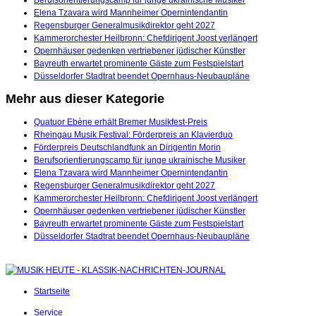
Elena Tzavara wird Mannheimer Opernintendantin
Regensburger Generalmusikdirektor geht 2027
Kammerorchester Heilbronn: Chefdirigent Joost verlängert
Opernhäuser gedenken vertriebener jüdischer Künstler
Bayreuth erwartet prominente Gäste zum Festspielstart
Düsseldorfer Stadtrat beendet Opernhaus-Neubaupläne
Mehr aus dieser Kategorie
Quatuor Ebène erhält Bremer Musikfest-Preis
Rheingau Musik Festival: Förderpreis an Klavierduo
Förderpreis Deutschlandfunk an Dirigentin Morin
Berufsorientierungscamp für junge ukrainische Musiker
Elena Tzavara wird Mannheimer Opernintendantin
Regensburger Generalmusikdirektor geht 2027
Kammerorchester Heilbronn: Chefdirigent Joost verlängert
Opernhäuser gedenken vertriebener jüdischer Künstler
Bayreuth erwartet prominente Gäste zum Festspielstart
Düsseldorfer Stadtrat beendet Opernhaus-Neubaupläne
Startseite
Service