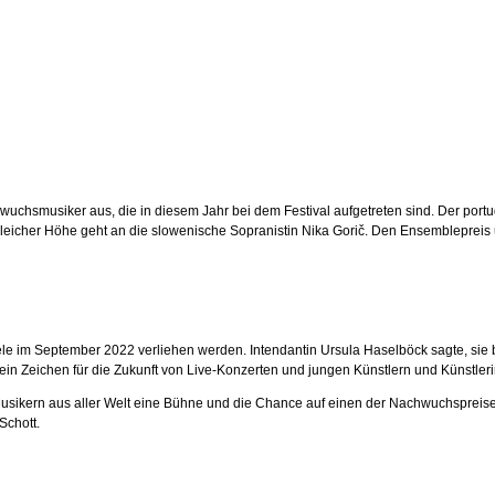
musiker aus, die in diesem Jahr bei dem Festival aufgetreten sind. Der portugies
in gleicher Höhe geht an die slowenische Sopranistin Nika Gorič. Den Ensembleprei
m September 2022 verliehen werden. Intendantin Ursula Haselböck sagte, sie begr
 ein Zeichen für die Zukunft von Live-Konzerten und jungen Künstlern und Künstleri
 Musikern aus aller Welt eine Bühne und die Chance auf einen der Nachwuchspreis
Schott.