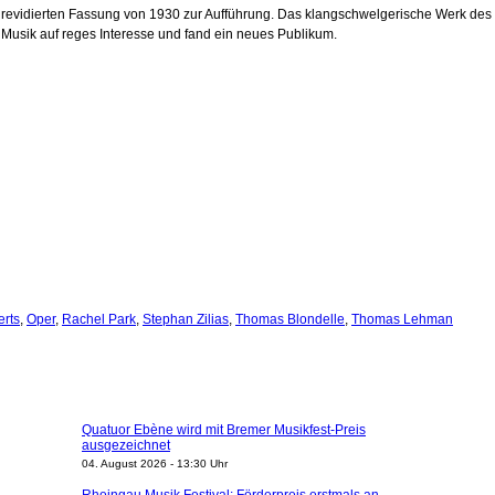
revidierten Fassung von 1930 zur Aufführung. Das klangschwelgerische Werk des v
e Musik auf reges Interesse und fand ein neues Publikum.
erts
,
Oper
,
Rachel Park
,
Stephan Zilias
,
Thomas Blondelle
,
Thomas Lehman
Quatuor Ebène wird mit Bremer Musikfest-Preis
ausgezeichnet
04. August 2026 - 13:30 Uhr