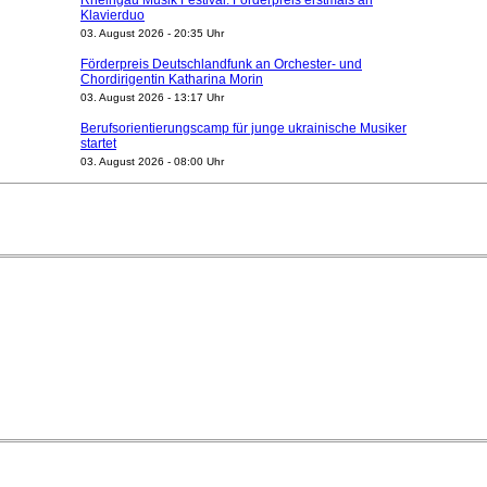
Rheingau Musik Festival: Förderpreis erstmals an
Klavierduo
03. August 2026 - 20:35 Uhr
Förderpreis Deutschlandfunk an Orchester- und
Chordirigentin Katharina Morin
03. August 2026 - 13:17 Uhr
Berufsorientierungscamp für junge ukrainische Musiker
startet
03. August 2026 - 08:00 Uhr
Elena Tzavara wird neue Opernintendantin am
Nationaltheater Mannheim
29. Juli 2026 - 11:39 Uhr
Regensburger Generalmusikdirektor Stefan Veselka
geht 2027
23. Juli 2026 - 17:27 Uhr
Kammerorchester Heilbronn: Chefdirigent Risto Joost
verlängert bis 2030
21. Juli 2026 - 13:08 Uhr
Opernhäuser gedenken vertriebener jüdischer
Ensemblemitglieder
20. Juli 2026 - 18:15 Uhr
Bayreuth erwartet prominente Gäste zum Start der
Festspiele
17. Juli 2026 - 18:03 Uhr