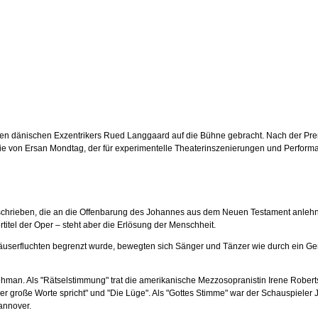
senen dänischen Exzentrikers Rued Langgaard auf die Bühne gebracht. Nach der Pre
ie von Ersan Mondtag, der für experimentelle Theaterinszenierungen und Performa
schrieben, die an die Offenbarung des Johannes aus dem Neuen Testament anlehnt. L
titel der Oper – steht aber die Erlösung der Menschheit.
Häuserfluchten begrenzt wurde, bewegten sich Sänger und Tänzer wie durch ein Gemä
an. Als "Rätselstimmung" trat die amerikanische Mezzosopranistin Irene Roberts
der große Worte spricht" und "Die Lüge". Als "Gottes Stimme" war der Schauspiel
annover.