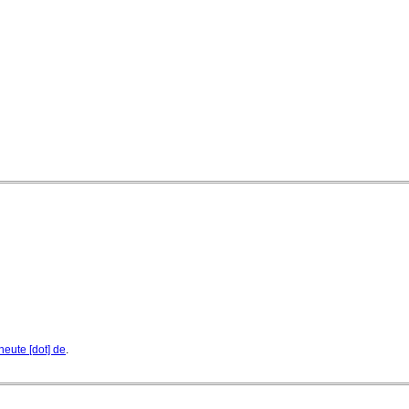
Dirigent Nicolás Pasquet mit Würth-Preis der
Jeunesses Musicales ausgezeichnet
07. August 2026 - 13:20 Uhr
heute [dot] de
.