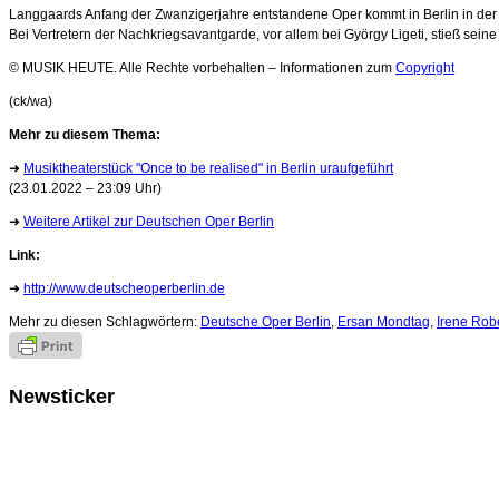
Langgaards Anfang der Zwanzigerjahre entstandene Oper kommt in Berlin in der 
Bei Vertretern der Nachkriegsavantgarde, vor allem bei György Ligeti, stieß sein
© MUSIK HEUTE. Alle Rechte vorbehalten – Informationen zum
Copyright
(ck/wa)
Mehr zu diesem Thema:
➜
Musiktheaterstück "Once to be realised" in Berlin uraufgeführt
(23.01.2022 – 23:09 Uhr)
➜
Weitere Artikel zur Deutschen Oper Berlin
Link:
➜
http://www.deutscheoperberlin.de
Mehr zu diesen Schlagwörtern:
Deutsche Oper Berlin
,
Ersan Mondtag
,
Irene Rob
Newsticker