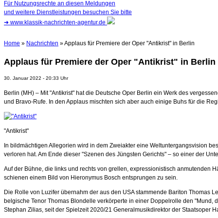
Für Nutzungsrechte an diesen Meldungen
und weitere Dienstleistungen besuchen Sie bitte
➜
www.klassik-nachrichten-agentur.de
Home
»
Nachrichten
» Applaus für Premiere der Oper "Antikrist" in Berlin
Applaus für Premiere der Oper "Antikrist" in Berlin
30. Januar 2022 - 20:33 Uhr
Berlin (MH) – Mit "Antikrist" hat die Deutsche Oper Berlin ein Werk des verges
und Bravo-Rufe. In den Applaus mischten sich aber auch einige Buhs für die Reg
"Antikrist"
In bildmächtigen Allegorien wird in dem Zweiakter eine Weltuntergangsvision be
verloren hat. Am Ende dieser "Szenen des Jüngsten Gerichts" – so einer der Unter
Auf der Bühne, die links und rechts von grellen, expressionistisch anmutenden 
schienen einem Bild von Hieronymus Bosch entsprungen zu sein.
Die Rolle von Luzifer übernahm der aus den USA stammende Bariton Thomas Lehm
belgische Tenor Thomas Blondelle verkörperte in einer Doppelrolle den "Mund, 
Stephan Zilias, seit der Spielzeit 2020/21 Generalmusikdirektor der Staatsoper H