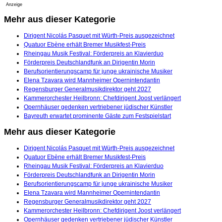
Anzeige
Mehr aus dieser Kategorie
Dirigent Nicolás Pasquet mit Würth-Preis ausgezeichnet
Quatuor Ebène erhält Bremer Musikfest-Preis
Rheingau Musik Festival: Förderpreis an Klavierduo
Förderpreis Deutschlandfunk an Dirigentin Morin
Berufsorientierungscamp für junge ukrainische Musiker
Elena Tzavara wird Mannheimer Opernintendantin
Regensburger Generalmusikdirektor geht 2027
Kammerorchester Heilbronn: Chefdirigent Joost verlängert
Opernhäuser gedenken vertriebener jüdischer Künstler
Bayreuth erwartet prominente Gäste zum Festspielstart
Mehr aus dieser Kategorie
Dirigent Nicolás Pasquet mit Würth-Preis ausgezeichnet
Quatuor Ebène erhält Bremer Musikfest-Preis
Rheingau Musik Festival: Förderpreis an Klavierduo
Förderpreis Deutschlandfunk an Dirigentin Morin
Berufsorientierungscamp für junge ukrainische Musiker
Elena Tzavara wird Mannheimer Opernintendantin
Regensburger Generalmusikdirektor geht 2027
Kammerorchester Heilbronn: Chefdirigent Joost verlängert
Opernhäuser gedenken vertriebener jüdischer Künstler