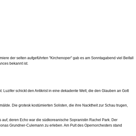
miere der selten aufgeführten "Kirchenoper" gab es am Sonntagabend viel Beifall
nces bekannt ist.
uzifer schickt den Antikrist in eine dekadente Welt, die den Glauben an Gott
lde. Die grotesk kostümierten Solisten, die ihre Nacktheit zur Schau trugen,
 auf, deren Echo war die südkoreanische Sopranistin Rachel Park. Der
er Jonas Grundner-Culemann zu erleben. Am Pult des Opernorchesters stand