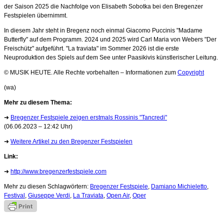
der Saison 2025 die Nachfolge von Elisabeth Sobotka bei den Bregenzer
Festspielen übernimmt.
In diesem Jahr steht in Bregenz noch einmal Giacomo Puccinis "Madame
Butterfly" auf dem Programm. 2024 und 2025 wird Carl Maria von Webers "Der
Freischütz" aufgeführt. "La traviata" im Sommer 2026 ist die erste
Neuproduktion des Spiels auf dem See unter Paasikivis künstlerischer Leitung.
© MUSIK HEUTE. Alle Rechte vorbehalten – Informationen zum
Copyright
(wa)
Mehr zu diesem Thema:
➜
Bregenzer Festspiele zeigen erstmals Rossinis "Tancredi"
(06.06.2023 – 12:42 Uhr)
➜
Weitere Artikel zu den Bregenzer Festspielen
Link:
➜
http://www.bregenzerfestspiele.com
Mehr zu diesen Schlagwörtern:
Bregenzer Festspiele
,
Damiano Michieletto
,
Festival
,
Giuseppe Verdi
,
La Traviata
,
Open Air
,
Oper