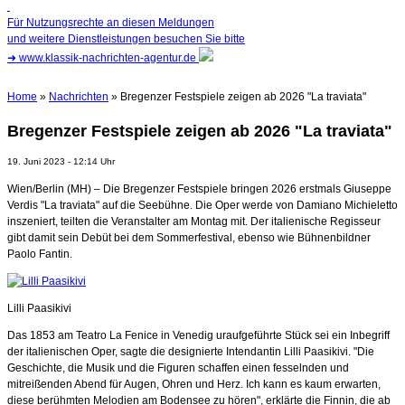
Für Nutzungsrechte an diesen Meldungen
und weitere Dienstleistungen besuchen Sie bitte
➜
www.klassik-nachrichten-agentur.de
Home
»
Nachrichten
» Bregenzer Festspiele zeigen ab 2026 "La traviata"
Bregenzer Festspiele zeigen ab 2026 "La traviata"
19. Juni 2023 - 12:14 Uhr
Wien/Berlin (MH) – Die Bregenzer Festspiele bringen 2026 erstmals Giuseppe
Verdis "La traviata" auf die Seebühne. Die Oper werde von Damiano Michieletto
inszeniert, teilten die Veranstalter am Montag mit. Der italienische Regisseur
gibt damit sein Debüt bei dem Sommerfestival, ebenso wie Bühnenbildner
Paolo Fantin.
Lilli Paasikivi
Das 1853 am Teatro La Fenice in Venedig uraufgeführte Stück sei ein Inbegriff
der italienischen Oper, sagte die designierte Intendantin Lilli Paasikivi. "Die
Geschichte, die Musik und die Figuren schaffen einen fesselnden und
mitreißenden Abend für Augen, Ohren und Herz. Ich kann es kaum erwarten,
diese berühmten Melodien am Bodensee zu hören", erklärte die Finnin, die ab