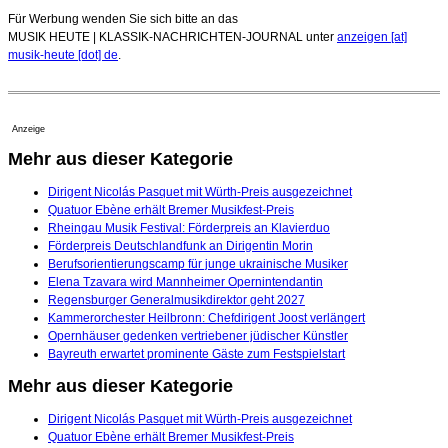
Für Werbung wenden Sie sich bitte an das
MUSIK HEUTE | KLASSIK-NACHRICHTEN-JOURNAL unter
anzeigen [at]
musik-heute [dot] de
.
Anzeige
Mehr aus dieser Kategorie
Dirigent Nicolás Pasquet mit Würth-Preis ausgezeichnet
Quatuor Ebène erhält Bremer Musikfest-Preis
Rheingau Musik Festival: Förderpreis an Klavierduo
Förderpreis Deutschlandfunk an Dirigentin Morin
Berufsorientierungscamp für junge ukrainische Musiker
Elena Tzavara wird Mannheimer Opernintendantin
Regensburger Generalmusikdirektor geht 2027
Kammerorchester Heilbronn: Chefdirigent Joost verlängert
Opernhäuser gedenken vertriebener jüdischer Künstler
Bayreuth erwartet prominente Gäste zum Festspielstart
Mehr aus dieser Kategorie
Dirigent Nicolás Pasquet mit Würth-Preis ausgezeichnet
Quatuor Ebène erhält Bremer Musikfest-Preis