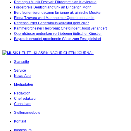
Rheingau Musik Festival: Förderpreis an Klavierduo
Förderpreis Deutschlandfunk an Dirigentin Morin
Berufsorientierungscamp für junge ukrainische Musiker
Elena Tzavara wird Mannheimer Opernintendantin
Regensburger Generalmusikdirektor geht 2027
Kammerorchester Heilbronn: Chefdirigent Joost verlängert
Opernhäuser gedenken vertriebener jüdischer Künstler
Bayreuth erwartet prominente Gäste zum Festspielstart
Startseite
Service
News-Abo
Mediadaten
Redaktion
Chefredakteur
Consultant
Stellenangebote
Kontakt
Impressum