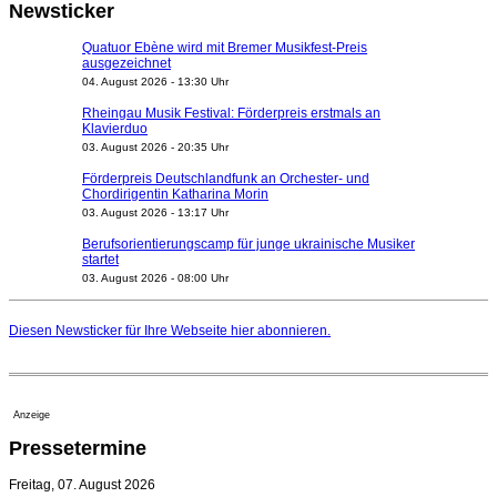
Newsticker
Quatuor Ebène wird mit Bremer Musikfest-Preis
ausgezeichnet
04. August 2026 - 13:30 Uhr
Rheingau Musik Festival: Förderpreis erstmals an
Klavierduo
03. August 2026 - 20:35 Uhr
Förderpreis Deutschlandfunk an Orchester- und
Chordirigentin Katharina Morin
03. August 2026 - 13:17 Uhr
Berufsorientierungscamp für junge ukrainische Musiker
startet
03. August 2026 - 08:00 Uhr
Elena Tzavara wird neue Opernintendantin am
Nationaltheater Mannheim
Diesen Newsticker für Ihre Webseite
hier
abonnieren.
29. Juli 2026 - 11:39 Uhr
Regensburger Generalmusikdirektor Stefan Veselka
geht 2027
23. Juli 2026 - 17:27 Uhr
Anzeige
Kammerorchester Heilbronn: Chefdirigent Risto Joost
Pressetermine
verlängert bis 2030
21. Juli 2026 - 13:08 Uhr
Freitag, 07. August 2026