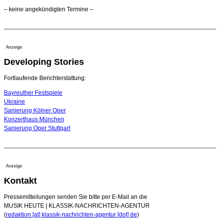
Opernhäuser gedenken vertriebener jüdischer
– keine angekündigten Termine –
Ensemblemitglieder
20. Juli 2026 - 18:15 Uhr
Bayreuth erwartet prominente Gäste zum Start der
Festspiele
Anzeige
17. Juli 2026 - 18:03 Uhr
Developing Stories
Dirigent Nicolás Pasquet mit Würth-Preis der
Jeunesses Musicales ausgezeichnet
07. August 2026 - 13:20 Uhr
Fortlaufende Berichterstattung:
Bayreuther Festspiele
Ukraine
Sanierung Kölner Oper
Konzerthaus München
Sanierung Oper Stuttgart
Anzeige
Kontakt
Pressemitteilungen senden Sie bitte per E-Mail an die
MUSIK HEUTE | KLASSIK-NACHRICHTEN-AGENTUR
(
redaktion [at] klassik-nachrichten-agentur [dot] de
)