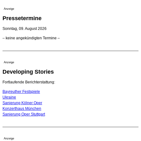
geht 2027
23. Juli 2026 - 17:27 Uhr
Anzeige
Kammerorchester Heilbronn: Chefdirigent Risto Joost
Pressetermine
verlängert bis 2030
21. Juli 2026 - 13:08 Uhr
Sonntag, 09. August 2026
Opernhäuser gedenken vertriebener jüdischer
– keine angekündigten Termine –
Ensemblemitglieder
20. Juli 2026 - 18:15 Uhr
Bayreuth erwartet prominente Gäste zum Start der
Festspiele
Anzeige
17. Juli 2026 - 18:03 Uhr
Developing Stories
Dirigent Nicolás Pasquet mit Würth-Preis der
Jeunesses Musicales ausgezeichnet
07. August 2026 - 13:20 Uhr
Fortlaufende Berichterstattung:
Bayreuther Festspiele
Ukraine
Sanierung Kölner Oper
Konzerthaus München
Sanierung Oper Stuttgart
Anzeige