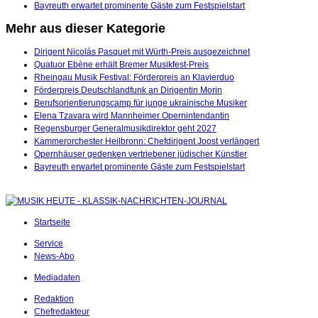
Bayreuth erwartet prominente Gäste zum Festspielstart
Mehr aus dieser Kategorie
Dirigent Nicolás Pasquet mit Würth-Preis ausgezeichnet
Quatuor Ebène erhält Bremer Musikfest-Preis
Rheingau Musik Festival: Förderpreis an Klavierduo
Förderpreis Deutschlandfunk an Dirigentin Morin
Berufsorientierungscamp für junge ukrainische Musiker
Elena Tzavara wird Mannheimer Opernintendantin
Regensburger Generalmusikdirektor geht 2027
Kammerorchester Heilbronn: Chefdirigent Joost verlängert
Opernhäuser gedenken vertriebener jüdischer Künstler
Bayreuth erwartet prominente Gäste zum Festspielstart
Startseite
Service
News-Abo
Mediadaten
Redaktion
Chefredakteur