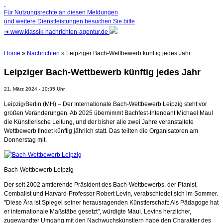
Für Nutzungsrechte an diesen Meldungen
und weitere Dienstleistungen besuchen Sie bitte
➜
www.klassik-nachrichten-agentur.de
Home
»
Nachrichten
» Leipziger Bach-Wettbewerb künftig jedes Jahr
Leipziger Bach-Wettbewerb künftig jedes Jahr
21. März 2024 - 10:35 Uhr
Leipzig/Berlin (MH) – Der Internationale Bach-Wettbewerb Leipzig steht vor
großen Veränderungen. Ab 2025 übernimmt Bachfest-Intendant Michael Maul
die Künstlerische Leitung, und der bisher alle zwei Jahre veranstaltete
Wettbewerb findet künftig jährlich statt. Das teilten die Organisatoren am
Donnerstag mit.
Bach-Wettbewerb Leipzig
Der seit 2002 amtierende Präsident des Bach-Wettbewerbs, der Pianist,
Cembalist und Harvard-Professor Robert Levin, verabschiedet sich im Sommer.
"Diese Ära ist Spiegel seiner herausragenden Künstlerschaft: Als Pädagoge hat
er internationale Maßstäbe gesetzt", würdigte Maul. Levins herzlicher,
zugewandter Umgang mit den Nachwuchskünstlern habe den Charakter des