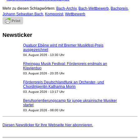
Mehr zu diesen Schlagwörtern:
Bach-Archiv
,
Bach-Wettbewerb
,
Bachpreis
,
Johann Sebastian Bach
,
Komponist
,
Wettbewerb
Newsticker
Quatuor Ebène wird mit Bremer Musikfest-Preis
ausgezeichnet
04. August 2026 - 13:30 Uhr
Rheingau Musik Festival: Förderpreis erstmals an
Klavierduo
03. August 2026 - 20:35 Uhr
Förderpreis Deutschlandfunk an Orchester- und
Chordirigentin Katharina Morin
03. August 2026 - 13:17 Uhr
Berufsorientierungscamp für junge ukrainische Musiker
startet
03. August 2026 - 08:00 Uhr
Elena Tzavara wird neue Opernintendantin am
Nationaltheater Mannheim
Diesen Newsticker für Ihre Webseite
hier
abonnieren.
29. Juli 2026 - 11:39 Uhr
Regensburger Generalmusikdirektor Stefan Veselka