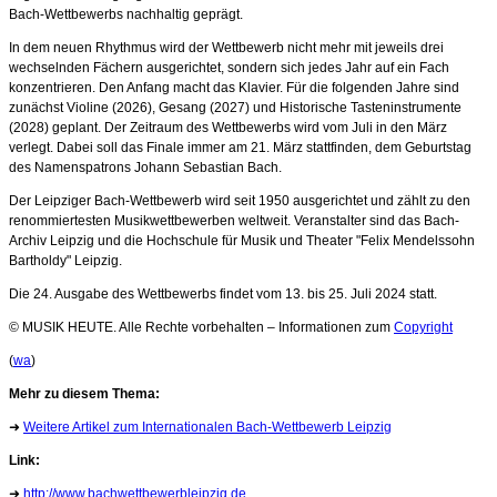
Bach-Wettbewerbs nachhaltig geprägt.
In dem neuen Rhythmus wird der Wettbewerb nicht mehr mit jeweils drei
wechselnden Fächern ausgerichtet, sondern sich jedes Jahr auf ein Fach
konzentrieren. Den Anfang macht das Klavier. Für die folgenden Jahre sind
zunächst Violine (2026), Gesang (2027) und Historische Tasteninstrumente
(2028) geplant. Der Zeitraum des Wettbewerbs wird vom Juli in den März
verlegt. Dabei soll das Finale immer am 21. März stattfinden, dem Geburtstag
des Namenspatrons Johann Sebastian Bach.
Der Leipziger Bach-Wettbewerb wird seit 1950 ausgerichtet und zählt zu den
renommiertesten Musikwettbewerben weltweit. Veranstalter sind das Bach-
Archiv Leipzig und die Hochschule für Musik und Theater "Felix Mendelssohn
Bartholdy" Leipzig.
Die 24. Ausgabe des Wettbewerbs findet vom 13. bis 25. Juli 2024 statt.
© MUSIK HEUTE. Alle Rechte vorbehalten – Informationen zum
Copyright
(
wa
)
Mehr zu diesem Thema:
➜
Weitere Artikel zum Internationalen Bach-Wettbewerb Leipzig
Link:
➜
http://www.bachwettbewerbleipzig.de