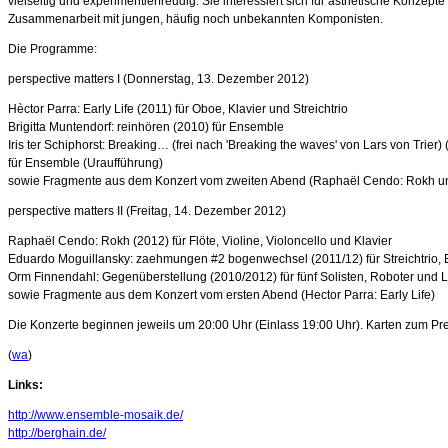
vielseitig und experimentierfreudig. Sie interessiert sich für ästhetische Kon
Zusammenarbeit mit jungen, häufig noch unbekannten Komponisten.
Die Programme:
perspective matters I (Donnerstag, 13. Dezember 2012)
Hèctor Parra: Early Life (2011) für Oboe, Klavier und Streichtrio
Brigitta Muntendorf: reinhören (2010) für Ensemble
Iris ter Schiphorst: Breaking… (frei nach 'Breaking the waves' von Lars von Trier)
für Ensemble (Uraufführung)
sowie Fragmente aus dem Konzert vom zweiten Abend (Raphaël Cendo: Rokh u
perspective matters II (Freitag, 14. Dezember 2012)
Raphaël Cendo: Rokh (2012) für Flöte, Violine, Violoncello und Klavier
Eduardo Moguillansky: zaehmungen #2 bogenwechsel (2011/12) für Streichtrio,
Orm Finnendahl: Gegenüberstellung (2010/2012) für fünf Solisten, Roboter und L
sowie Fragmente aus dem Konzert vom ersten Abend (Hector Parra: Early Life)
Die Konzerte beginnen jeweils um 20:00 Uhr (Einlass 19:00 Uhr). Karten zum Pre
(
wa
)
Links:
http://www.ensemble-mosaik.de/
http://berghain.de/