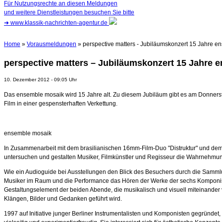
Für Nutzungsrechte an diesen Meldungen
und weitere Dienstleistungen besuchen Sie bitte
➜
www.klassik-nachrichten-agentur.de
Home
»
Vorausmeldungen
» perspective matters - Jubiläumskonzert 15 Jahre 
perspective matters – Jubiläumskonzert 15 Jahre 
10. Dezember 2012 - 09:05 Uhr
Das ensemble mosaik wird 15 Jahre alt. Zu diesem Jubiläum gibt es am Donnersta
Film in einer gespensterhaften Verkettung.
ensemble mosaik
In Zusammenarbeit mit dem brasilianischen 16mm-Film-Duo "Distruktur" und dem 
untersuchen und gestalten Musiker, Filmkünstler und Regisseur die Wahrnehmun
Wie ein Audioguide bei Ausstellungen den Blick des Besuchers durch die Sammlung
Musiker im Raum und die Performance das Hören der Werke der sechs Komponis
Gestaltungselement der beiden Abende, die musikalisch und visuell miteinander v
Klängen, Bilder und Gedanken geführt wird.
1997 auf Initiative junger Berliner Instrumentalisten und Komponisten gegründe