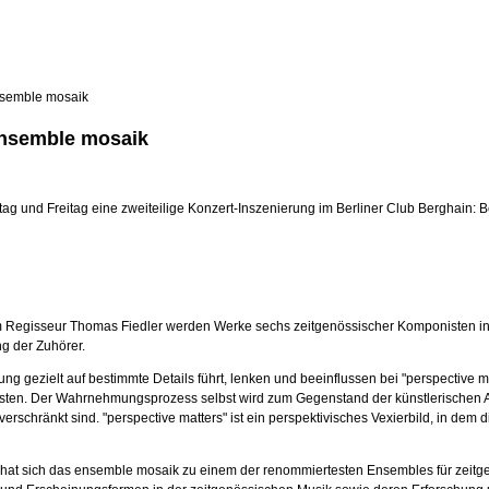
ensemble mosaik
ensemble mosaik
g und Freitag eine zweiteilige Konzert-Inszenierung im Berliner Club Berghain: 
Regisseur Thomas Fiedler werden Werke sechs zeitgenössischer Komponisten in ein
g der Zuhörer.
 gezielt auf bestimmte Details führt, lenken und beeinflussen bei "perspective ma
ten. Der Wahrnehmungsprozess selbst wird zum Gegenstand der künstlerischen A
erschränkt sind. "perspective matters" ist ein perspektivisches Vexierbild, in dem
t, hat sich das ensemble mosaik zu einem der renommiertesten Ensembles für zeitge