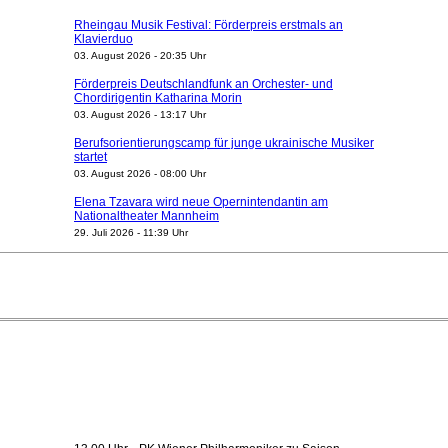
Rheingau Musik Festival: Förderpreis erstmals an
Klavierduo
03. August 2026 - 20:35 Uhr
Förderpreis Deutschlandfunk an Orchester- und
Chordirigentin Katharina Morin
03. August 2026 - 13:17 Uhr
Berufsorientierungscamp für junge ukrainische Musiker
startet
03. August 2026 - 08:00 Uhr
Elena Tzavara wird neue Opernintendantin am
Nationaltheater Mannheim
29. Juli 2026 - 11:39 Uhr
Regensburger Generalmusikdirektor Stefan Veselka
geht 2027
23. Juli 2026 - 17:27 Uhr
Kammerorchester Heilbronn: Chefdirigent Risto Joost
verlängert bis 2030
21. Juli 2026 - 13:08 Uhr
Opernhäuser gedenken vertriebener jüdischer
Ensemblemitglieder
20. Juli 2026 - 18:15 Uhr
Bayreuth erwartet prominente Gäste zum Start der