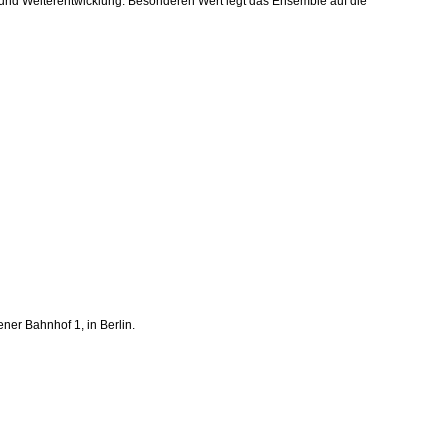
g und Weiterentwicklung. Besonderen Wert legt das Ensemble auf die
ner Bahnhof 1, in Berlin.