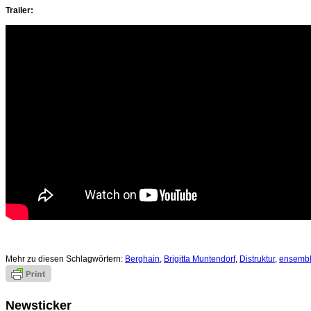
Trailer:
Mehr zu diesen Schlagwörtern:
Berghain
,
Brigitta Muntendorf
,
Distruktur
,
ensembl
Newsticker