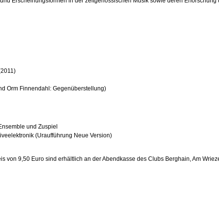
zepte und Erscheinungsformen in der zeitgenössischen Musik sowie deren Erforschun
 (2011)
nd Orm Finnendahl: Gegenüberstellung)
 Ensemble und Zuspiel
iveelektronik (Uraufführung Neue Version)
is von 9,50 Euro sind erhältlich an der Abendkasse des Clubs Berghain, Am Wrieze