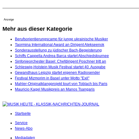
Anzeige
Mehr aus dieser Kategorie
Berufsorientierungscamp für junge ukrainische Musiker
Taormina International Award an Dirigent Alekseenok
Sonderausstellung zu jüdischer Bach-Begeisterung
Schiffs Cappella Andrea Barca startet Abschiedstournee
Sinfonieorchester Basel: Chefdirigent Poschner tritt an
Schleswig-Holstein Musik Festival startet 40. Ausgabe
Gewandhaus Leipzig startet eigenen Radiosender
Festival Mizmorim in Basel unter Motto "Exil"
Mahler-Originalklangprojekt tourt von Toblach bis Paris
Mauricio Kagel Musikpreis an Manos Tsangaris
Startseite
Service
News-Abo
Mediadaten