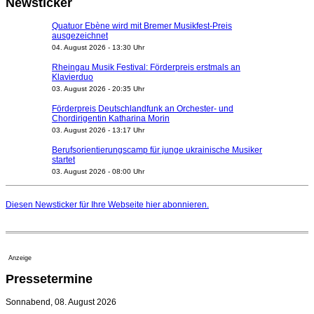
Newsticker
Quatuor Ebène wird mit Bremer Musikfest-Preis
ausgezeichnet
04. August 2026 - 13:30 Uhr
Rheingau Musik Festival: Förderpreis erstmals an
Klavierduo
03. August 2026 - 20:35 Uhr
Förderpreis Deutschlandfunk an Orchester- und
Chordirigentin Katharina Morin
03. August 2026 - 13:17 Uhr
Berufsorientierungscamp für junge ukrainische Musiker
startet
03. August 2026 - 08:00 Uhr
Elena Tzavara wird neue Opernintendantin am
Nationaltheater Mannheim
Diesen Newsticker für Ihre Webseite
hier
abonnieren.
29. Juli 2026 - 11:39 Uhr
Regensburger Generalmusikdirektor Stefan Veselka
geht 2027
23. Juli 2026 - 17:27 Uhr
Anzeige
Kammerorchester Heilbronn: Chefdirigent Risto Joost
Pressetermine
verlängert bis 2030
21. Juli 2026 - 13:08 Uhr
Sonnabend, 08. August 2026