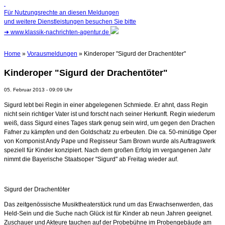
Für Nutzungsrechte an diesen Meldungen
und weitere Dienstleistungen besuchen Sie bitte
➜
www.klassik-nachrichten-agentur.de
Home
»
Vorausmeldungen
» Kinderoper "Sigurd der Drachentöter"
Kinderoper "Sigurd der Drachentöter"
05. Februar 2013 - 09:09 Uhr
Sigurd lebt bei Regin in einer abgelegenen Schmiede. Er ahnt, dass Regin
nicht sein richtiger Vater ist und forscht nach seiner Herkunft. Regin wiederum
weiß, dass Sigurd eines Tages stark genug sein wird, um gegen den Drachen
Fafner zu kämpfen und den Goldschatz zu erbeuten. Die ca. 50-minütige Oper
von Komponist Andy Pape und Regisseur Sam Brown wurde als Auftragswerk
speziell für Kinder konzipiert. Nach dem großen Erfolg im vergangenen Jahr
nimmt die Bayerische Staatsoper "Sigurd" ab Freitag wieder auf.
Sigurd der Drachentöter
Das zeitgenössische Musiktheaterstück
rund um das Erwachsenwerden, das
Held-Sein und die Suche nach Glück ist für Kinder ab neun Jahren geeignet.
Zuschauer und Akteure tauchen auf der Probebühne im Probengebäude am