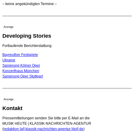
Opernhäuser gedenken vertriebener jüdischer
– keine angekündigten Termine –
Ensemblemitglieder
20. Juli 2026 - 18:15 Uhr
Bayreuth erwartet prominente Gäste zum Start der
Festspiele
Anzeige
17. Juli 2026 - 18:03 Uhr
Developing Stories
Dirigent Nicolás Pasquet mit Würth-Preis der
Jeunesses Musicales ausgezeichnet
07. August 2026 - 13:20 Uhr
Fortlaufende Berichterstattung:
Bayreuther Festspiele
Ukraine
Sanierung Kölner Oper
Konzerthaus München
Sanierung Oper Stuttgart
Anzeige
Kontakt
Pressemitteilungen senden Sie bitte per E-Mail an die
MUSIK HEUTE | KLASSIK-NACHRICHTEN-AGENTUR
(
redaktion [at] klassik-nachrichten-agentur [dot] de
)