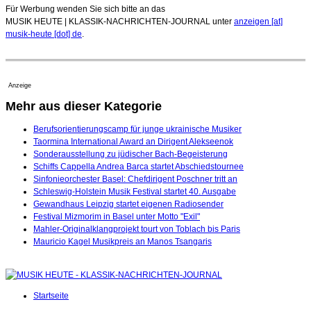
Für Werbung wenden Sie sich bitte an das
MUSIK HEUTE | KLASSIK-NACHRICHTEN-JOURNAL unter
anzeigen [at]
musik-heute [dot] de
.
Anzeige
Mehr aus dieser Kategorie
Berufsorientierungscamp für junge ukrainische Musiker
Taormina International Award an Dirigent Alekseenok
Sonderausstellung zu jüdischer Bach-Begeisterung
Schiffs Cappella Andrea Barca startet Abschiedstournee
Sinfonieorchester Basel: Chefdirigent Poschner tritt an
Schleswig-Holstein Musik Festival startet 40. Ausgabe
Gewandhaus Leipzig startet eigenen Radiosender
Festival Mizmorim in Basel unter Motto "Exil"
Mahler-Originalklangprojekt tourt von Toblach bis Paris
Mauricio Kagel Musikpreis an Manos Tsangaris
Startseite