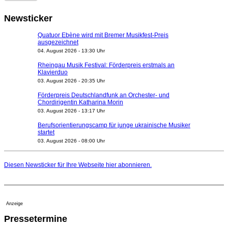
Newsticker
Quatuor Ebène wird mit Bremer Musikfest-Preis
ausgezeichnet
04. August 2026 - 13:30 Uhr
Rheingau Musik Festival: Förderpreis erstmals an
Klavierduo
03. August 2026 - 20:35 Uhr
Förderpreis Deutschlandfunk an Orchester- und
Chordirigentin Katharina Morin
03. August 2026 - 13:17 Uhr
Berufsorientierungscamp für junge ukrainische Musiker
startet
03. August 2026 - 08:00 Uhr
Elena Tzavara wird neue Opernintendantin am
Nationaltheater Mannheim
Diesen Newsticker für Ihre Webseite
hier
abonnieren.
29. Juli 2026 - 11:39 Uhr
Regensburger Generalmusikdirektor Stefan Veselka
geht 2027
23. Juli 2026 - 17:27 Uhr
Anzeige
Kammerorchester Heilbronn: Chefdirigent Risto Joost
Pressetermine
verlängert bis 2030