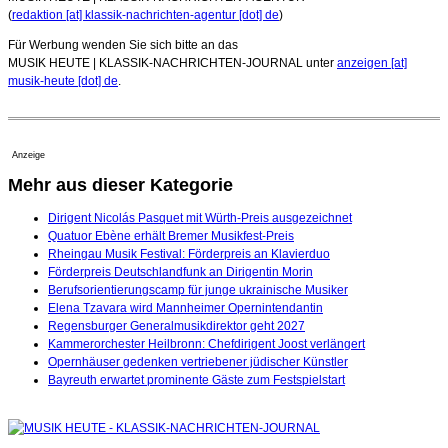
(
redaktion [at] klassik-nachrichten-agentur [dot] de
)
Für Werbung wenden Sie sich bitte an das
MUSIK HEUTE | KLASSIK-NACHRICHTEN-JOURNAL unter
anzeigen [at]
musik-heute [dot] de
.
Anzeige
Mehr aus dieser Kategorie
Dirigent Nicolás Pasquet mit Würth-Preis ausgezeichnet
Quatuor Ebène erhält Bremer Musikfest-Preis
Rheingau Musik Festival: Förderpreis an Klavierduo
Förderpreis Deutschlandfunk an Dirigentin Morin
Berufsorientierungscamp für junge ukrainische Musiker
Elena Tzavara wird Mannheimer Opernintendantin
Regensburger Generalmusikdirektor geht 2027
Kammerorchester Heilbronn: Chefdirigent Joost verlängert
Opernhäuser gedenken vertriebener jüdischer Künstler
Bayreuth erwartet prominente Gäste zum Festspielstart