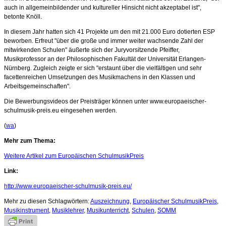
auch in allgemeinbildender und kultureller Hinsicht nicht akzeptabel ist",
betonte Knöll.
In diesem Jahr hatten sich 41 Projekte um den mit 21.000 Euro dotierten ESP
beworben. Erfreut "über die große und immer weiter wachsende Zahl der
mitwirkenden Schulen" äußerte sich der Juryvorsitzende Pfeiffer,
Musikprofessor an der Philosophischen Fakultät der Universität Erlangen-
Nürnberg. Zugleich zeigte er sich "erstaunt über die vielfältigen und sehr
facettenreichen Umsetzungen des Musikmachens in den Klassen und
Arbeitsgemeinschaften".
Die Bewerbungsvideos der Preisträger können unter www.europaeischer-
schulmusik-preis.eu eingesehen werden.
(
wa
)
Mehr zum Thema:
Weitere Artikel zum Europäischen SchulmusikPreis
Link:
http://www.europaeischer-schulmusik-preis.eu/
Mehr zu diesen Schlagwörtern:
Auszeichnung
,
Europäischer SchulmusikPreis
,
Musikinstrument
,
Musiklehrer
,
Musikunterricht
,
Schulen
,
SOMM