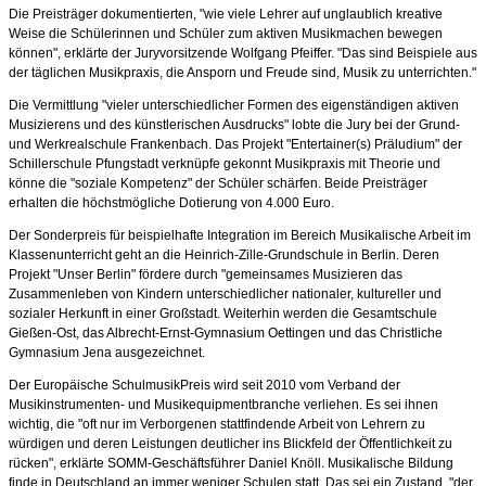
Die Preisträger dokumentierten, "wie viele Lehrer auf unglaublich kreative
Weise die Schülerinnen und Schüler zum aktiven Musikmachen bewegen
können", erklärte der Juryvorsitzende Wolfgang Pfeiffer. "Das sind Beispiele aus
der täglichen Musikpraxis, die Ansporn und Freude sind, Musik zu unterrichten."
Die Vermittlung "vieler unterschiedlicher Formen des eigenständigen aktiven
Musizierens und des künstlerischen Ausdrucks" lobte die Jury bei der Grund-
und Werkrealschule Frankenbach. Das Projekt "Entertainer(s) Präludium" der
Schillerschule Pfungstadt verknüpfe gekonnt Musikpraxis mit Theorie und
könne die "soziale Kompetenz" der Schüler schärfen. Beide Preisträger
erhalten die höchstmögliche Dotierung von 4.000 Euro.
Der Sonderpreis für beispielhafte Integration im Bereich Musikalische Arbeit im
Klassenunterricht geht an die Heinrich-Zille-Grundschule in Berlin. Deren
Projekt "Unser Berlin" fördere durch "gemeinsames Musizieren das
Zusammenleben von Kindern unterschiedlicher nationaler, kultureller und
sozialer Herkunft in einer Großstadt. Weiterhin werden die Gesamtschule
Gießen-Ost, das Albrecht-Ernst-Gymnasium Oettingen und das Christliche
Gymnasium Jena ausgezeichnet.
Der Europäische SchulmusikPreis wird seit 2010 vom Verband der
Musikinstrumenten- und Musikequipmentbranche verliehen. Es sei ihnen
wichtig, die "oft nur im Verborgenen stattfindende Arbeit von Lehrern zu
würdigen und deren Leistungen deutlicher ins Blickfeld der Öffentlichkeit zu
rücken", erklärte SOMM-Geschäftsführer Daniel Knöll. Musikalische Bildung
finde in Deutschland an immer weniger Schulen statt. Das sei ein Zustand, "der