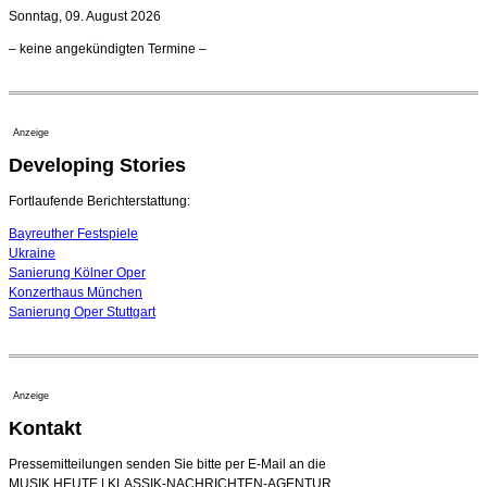
21. Juli 2026 - 13:08 Uhr
Sonntag, 09. August 2026
Opernhäuser gedenken vertriebener jüdischer
– keine angekündigten Termine –
Ensemblemitglieder
20. Juli 2026 - 18:15 Uhr
Bayreuth erwartet prominente Gäste zum Start der
Festspiele
Anzeige
17. Juli 2026 - 18:03 Uhr
Developing Stories
Dirigent Nicolás Pasquet mit Würth-Preis der
Jeunesses Musicales ausgezeichnet
07. August 2026 - 13:20 Uhr
Fortlaufende Berichterstattung:
Bayreuther Festspiele
Ukraine
Sanierung Kölner Oper
Konzerthaus München
Sanierung Oper Stuttgart
Anzeige
Kontakt
Pressemitteilungen senden Sie bitte per E-Mail an die
MUSIK HEUTE | KLASSIK-NACHRICHTEN-AGENTUR