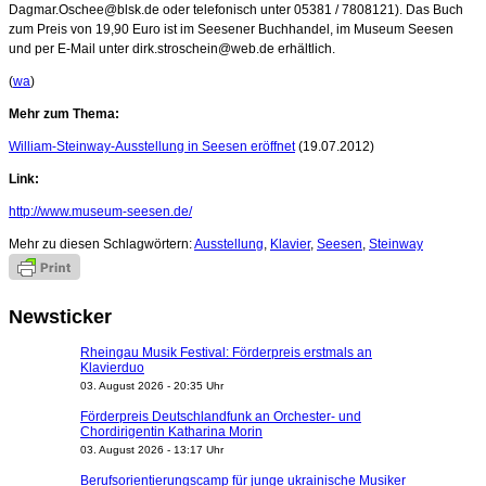
Dagmar.Oschee@blsk.de oder telefonisch unter 05381 / 7808121). Das Buch
zum Preis von 19,90 Euro ist im Seesener Buchhandel, im Museum Seesen
und per E-Mail unter dirk.stroschein@web.de erhältlich.
(
wa
)
Mehr zum Thema:
William-Steinway-Ausstellung in Seesen eröffnet
(19.07.2012)
Link:
http://www.museum-seesen.de/
Mehr zu diesen Schlagwörtern:
Ausstellung
,
Klavier
,
Seesen
,
Steinway
Newsticker
Rheingau Musik Festival: Förderpreis erstmals an
Klavierduo
03. August 2026 - 20:35 Uhr
Förderpreis Deutschlandfunk an Orchester- und
Chordirigentin Katharina Morin
03. August 2026 - 13:17 Uhr
Berufsorientierungscamp für junge ukrainische Musiker