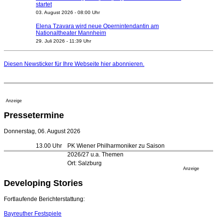
startet
03. August 2026 - 08:00 Uhr
Elena Tzavara wird neue Opernintendantin am
Nationaltheater Mannheim
29. Juli 2026 - 11:39 Uhr
Regensburger Generalmusikdirektor Stefan Veselka
geht 2027
Diesen Newsticker für Ihre Webseite
hier
abonnieren.
23. Juli 2026 - 17:27 Uhr
Kammerorchester Heilbronn: Chefdirigent Risto Joost
verlängert bis 2030
21. Juli 2026 - 13:08 Uhr
Anzeige
Opernhäuser gedenken vertriebener jüdischer
Pressetermine
Ensemblemitglieder
20. Juli 2026 - 18:15 Uhr
Donnerstag, 06. August 2026
Bayreuth erwartet prominente Gäste zum Start der
13.00 Uhr
PK Wiener Philharmoniker zu Saison
Festspiele
2026/27 u.a. Themen
17. Juli 2026 - 18:03 Uhr
Ort: Salzburg
Düsseldorfer Stadtrat beendet Pläne für Opernhaus-
Anzeige
Neubau
Developing Stories
16. Juli 2026 - 22:49 Uhr
Quatuor Ebène wird mit Bremer Musikfest-Preis
Fortlaufende Berichterstattung:
ausgezeichnet
04. August 2026 - 13:30 Uhr
Bayreuther Festspiele