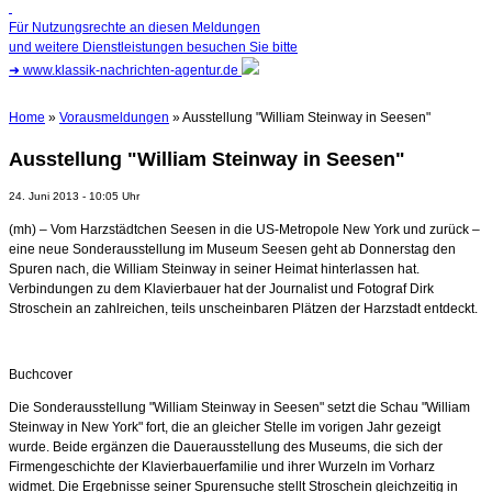
Für Nutzungsrechte an diesen Meldungen
und weitere Dienstleistungen besuchen Sie bitte
➜
www.klassik-nachrichten-agentur.de
Home
»
Vorausmeldungen
» Ausstellung "William Steinway in Seesen"
Ausstellung "William Steinway in Seesen"
24. Juni 2013 - 10:05 Uhr
(mh) – Vom Harzstädtchen Seesen in die US-Metropole New York und zurück –
eine neue Sonderausstellung im Museum Seesen geht ab Donnerstag den
Spuren nach, die William Steinway in seiner Heimat hinterlassen hat.
Verbindungen zu dem Klavierbauer hat der Journalist und Fotograf Dirk
Stroschein an zahlreichen, teils unscheinbaren Plätzen der Harzstadt
entdeckt.
Buchcover
Die Sonderausstellung "William Steinway in Seesen" setzt die Schau "William
Steinway in New York" fort, die an gleicher Stelle im vorigen Jahr gezeigt
wurde. Beide ergänzen die Dauerausstellung des Museums, die sich der
Firmengeschichte der Klavierbauerfamilie und ihrer Wurzeln im Vorharz
widmet. Die Ergebnisse seiner Spurensuche stellt Stroschein gleichzeitig in