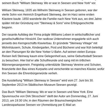
seinem Buch "William Steinway. Wo er war in Seesen und New York" vor.
William Steinway, 1835 als Wilhelm Steinweg in Seesen geboren, war der
vierte Sohn von Heinrich Engelhard Steinweg, der im Harz seine ersten
Klaviere baute. 1850 wanderte die Familie nach New York aus, wo drei Jahre
später mit der Gründung von "Steinway & Sons" eine Erfolgsgeschichte
begann.
Der rasante Aufstieg der Firma prägte Williams Leben in wirtschaftlicher und
gesellschaftlicher Hinsicht. Der rastlose Unternehmer engagierte sich auch
jenseits des Kerngeschäfts Klavierbau. Er gründete "Steinway Village" mit
Wohnhäusern, Schule, Kindergarten, Post und Bücherei und war früh beteiligt
an den Planungen für die New Yorker U-Bahn. Auf seinen vielen Europa-
Reisen ließ Steinway kaum eine Gelegenheit aus, seine Geburtsstadt Seesen
zu besuchen. Hier traf er alte Schulfreunde und sang mit im örtlichen
Männergesangverein. Freigiebig unterstützte Steinway Vereine und Schulen,
finanzierte den Bau eines Kurparks und verschenkte so manches Klavier, wofür
ihm Seesen die Ehrenbürgerwürde verlieh.
Die Ausstellung "William Steinway in Seesen" wird vom 27. Juni bis 30.
September 2013 im Städtischen Museum Seesen gezeigt.
Das Buch "William Steinway. Wo er war in Seesen und New York. Eine
Spurensuche von Dirk Stroschein" stellt der Autor am Donnerstag, 27. Juni
2013, um 19:30 Uhr, in den Räumen der Braunschweigischen
Landessparkasse Seesen vor (Anmeldung per E-Mail an