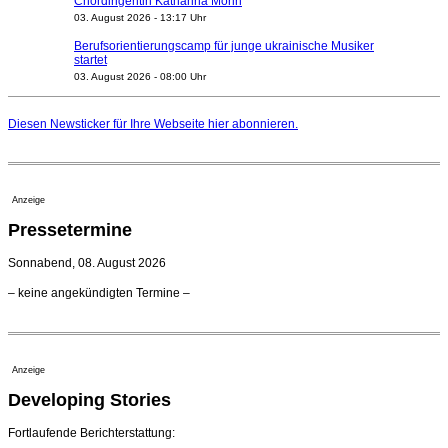
Chordirigentin Katharina Morin
03. August 2026 - 13:17 Uhr
Berufsorientierungscamp für junge ukrainische Musiker
startet
03. August 2026 - 08:00 Uhr
Elena Tzavara wird neue Opernintendantin am
Nationaltheater Mannheim
Diesen Newsticker für Ihre Webseite
hier
abonnieren.
29. Juli 2026 - 11:39 Uhr
Regensburger Generalmusikdirektor Stefan Veselka
geht 2027
23. Juli 2026 - 17:27 Uhr
Anzeige
Kammerorchester Heilbronn: Chefdirigent Risto Joost
Pressetermine
verlängert bis 2030
21. Juli 2026 - 13:08 Uhr
Sonnabend, 08. August 2026
Opernhäuser gedenken vertriebener jüdischer
– keine angekündigten Termine –
Ensemblemitglieder
20. Juli 2026 - 18:15 Uhr
Bayreuth erwartet prominente Gäste zum Start der
Festspiele
Anzeige
17. Juli 2026 - 18:03 Uhr
Developing Stories
Dirigent Nicolás Pasquet mit Würth-Preis der
Jeunesses Musicales ausgezeichnet
07. August 2026 - 13:20 Uhr
Fortlaufende Berichterstattung: