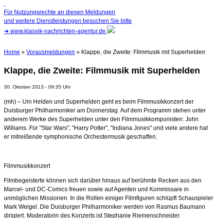
Für Nutzungsrechte an diesen Meldungen
und weitere Dienstleistungen besuchen Sie bitte
➜
www.klassik-nachrichten-agentur.de
Home
»
Vorausmeldungen
» Klappe, die Zweite: Filmmusik mit Superhelden
Klappe, die Zweite: Filmmusik mit Superhelden
30. Oktober 2013 - 09:35 Uhr
(mh) – Um Helden und Superhelden geht es beim Filmmusikkonzert der
Duisburger Philharmoniker am Donnerstag. Auf dem Programm stehen unter
anderem Werke des Superhelden unter den Filmmusikkomponisten: John
Williams. Für "Star Wars", "Harry Potter", "Indiana Jones" und viele andere hat
er mitreißende symphonische Orchestermusik
geschaffen.
Filmmusikkonzert
Filmbegeisterte können sich darüber hinaus auf berühmte Recken aus den
Marcel- und DC-Comics freuen sowie auf Agenten und Kommissare in
unmöglichen Missionen. In die Rollen einiger Filmfiguren schlüpft Schauspieler
Mark Weigel. Die Duisburger Philharmoniker werden von Rasmus Baumann
dirigiert. Moderatorin des Konzerts ist Stephanie Riemenschneider.