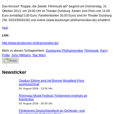
Das Konzert "Klappe, die Zweite: Filmmusik ab!" beginnt am Donnerstag, 31.
Oktober 2013, um 19:00 Uhr im Theater Duisburg. Karten zum Preis von 14,00
Euro (ermäßigt 5,00 Euro, Familienkarten 30,00 Euro) sind im Theater Duisburg
(Tel. 0203/3009100) und online (www.duisburger-philharmoniker.de) erhältlich.
(
wa
)
Link:
http://www.duisburger-philharmoniker.de/
Mehr zu diesen Schlagwörtern:
Duisburger Philharmoniker
,
Filmmusik
,
Harry
Potter
,
John Williams
,
Star Wars
Newsticker
Quatuor Ebène wird mit Bremer Musikfest-Preis
ausgezeichnet
04. August 2026 - 13:30 Uhr
Rheingau Musik Festival: Förderpreis erstmals an
Klavierduo
03. August 2026 - 20:35 Uhr
Förderpreis Deutschlandfunk an Orchester- und