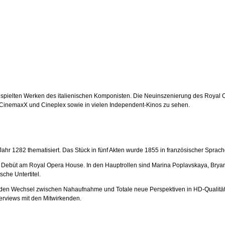
 gespielten Werken des italienischen Komponisten. Die Neuinszenierung des Royal
ar, CinemaxX und Cineplex sowie in vielen Independent-Kinos zu sehen.
m Jahr 1282 thematisiert. Das Stück in fünf Akten wurde 1855 in französischer Sprac
 Debüt am Royal Opera House. In den Hauptrollen sind Marina Poplavskaya, Bryan 
che Untertitel.
d den Wechsel zwischen Nahaufnahme und Totale neue Perspektiven in HD-Qualitä
terviews mit den Mitwirkenden.