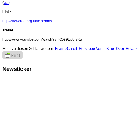
(
wa
)
Link:
http://www.roh.org.uk/cinemas
Trailer:
http://www.youtube.com/watch?v=KO99Ep8jzKw
Mehr zu diesen Schlagwörtern:
Erwin Schrott
,
Giuseppe Verdi
,
Kino
,
Oper
,
Royal
Newsticker