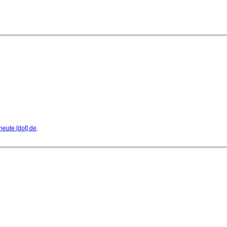
heute [dot] de
.