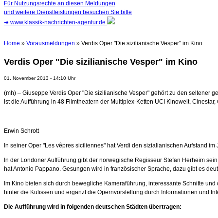
Für Nutzungsrechte an diesen Meldungen
und weitere Dienstleistungen besuchen Sie bitte
➜
www.klassik-nachrichten-agentur.de
Home
»
Vorausmeldungen
» Verdis Oper "Die sizilianische Vesper" im Kino
Verdis Oper "Die sizilianische Vesper" im Kino
01. November 2013 - 14:10 Uhr
(mh) – Giuseppe Verdis Oper "Die sizilianische Vesper" gehört zu den seltener
ist die Aufführung in 48 Filmtheatern der Multiplex-Ketten UCI Kinowelt, Cinest
Erwin Schrott
In seiner Oper "Les vêpres siciliennes" hat Verdi den sizialianischen Aufstand i
In der Londoner Aufführung gibt der norwegische Regisseur Stefan Herheim sein
hat Antonio Pappano. Gesungen wird in französischer Sprache, dazu gibt es deuts
Im Kino bieten sich durch bewegliche Kameraführung, interessante Schnitte un
hinter die Kulissen und ergänzt die Opernvorstellung durch Informationen und In
Die Aufführung wird in folgenden deutschen Städten übertragen: