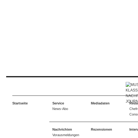
Startseite
Service
Mediadaten
Reda
News-Abo
Chefr
Consu
Nachrichten
Rezensionen
Inter
Vorausmeldungen