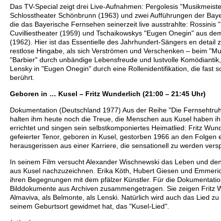
Das TV-Special zeigt drei Live-Aufnahmen: Pergolesis "Musikmeist
Schlosstheater Schönbrunn (1963) und zwei Aufführungen der Baye
die das Bayerische Fernsehen seinerzeit live ausstrahlte: Rossinis
Cuvilliestheater (1959) und Tschaikowskys "Eugen Onegin" aus de
(1962). Hier ist das Essentielle des Jahrhundert-Sängers en detail 
restlose Hingabe, als sich Verströmen und Verschenken – beim "Mu
"Barbier" durch unbändige Lebensfreude und lustvolle Komödiantik
Lensky in "Eugen Onegin" durch eine Rollenidentifikation, die fast 
berührt.
Geboren in … Kusel – Fritz Wunderlich (21:00 – 21:45 Uhr)
Dokumentation (Deutschland 1977) Aus der Reihe "Die Fernsehtruhe
halten ihm heute noch die Treue, die Menschen aus Kusel haben i
errichtet und singen sein selbstkomponiertes Heimatlied: Fritz Wunde
gefeierter Tenor, geboren in Kusel, gestorben 1966 an den Folgen e
herausgerissen aus einer Karriere, die sensationell zu werden vers
In seinem Film versucht Alexander Wischnewski das Leben und den
aus Kusel nachzuzeichnen. Erika Köth, Hubert Giesen und Emmeri
ihren Begegnungen mit dem pfälzer Künstler. Für die Dokumentati
Bilddokumente aus Archiven zusammengetragen. Sie zeigen Fritz W
Almaviva, als Belmonte, als Lenski. Natürlich wird auch das Lied zu
seinem Geburtsort gewidmet hat, das "Kusel-Lied".