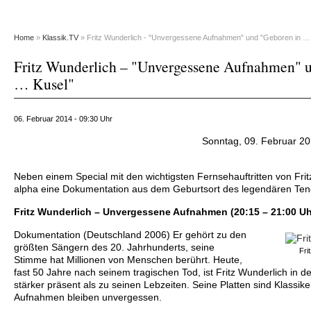
Home
»
Klassik.TV
» Fritz Wunderlich - "Unvergessene Aufnahmen" und "Geboren in … 
Fritz Wunderlich – "Unvergessene Aufnahmen" 
… Kusel"
06. Februar 2014 - 09:30 Uhr
Sonntag, 09. Februar 20
Neben einem Special mit den wichtigsten Fernsehauftritten von Frit
alpha eine Dokumentation aus dem Geburtsort des legendären Ten
Fritz Wunderlich – Unvergessene Aufnahmen (20:15 – 21:00 Uh
Dokumentation (Deutschland 2006) Er gehört zu den
größten Sängern des 20. Jahrhunderts, seine
Fri
Stimme hat Millionen von Menschen berührt. Heute,
fast 50 Jahre nach seinem tragischen Tod, ist Fritz Wunderlich in 
stärker präsent als zu seinen Lebzeiten. Seine Platten sind Klassike
Aufnahmen bleiben unvergessen.