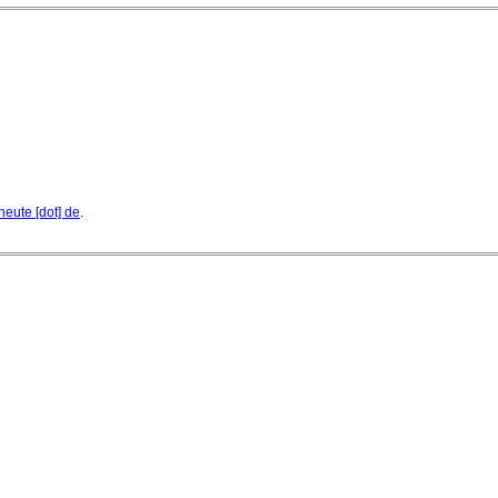
heute [dot] de
.