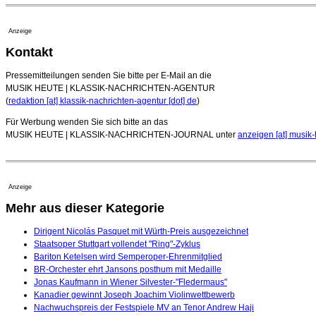
Anzeige
Kontakt
Pressemitteilungen senden Sie bitte per E-Mail an die
MUSIK HEUTE | KLASSIK-NACHRICHTEN-AGENTUR
(
redaktion [at] klassik-nachrichten-agentur [dot] de
)
Für Werbung wenden Sie sich bitte an das
MUSIK HEUTE | KLASSIK-NACHRICHTEN-JOURNAL unter
anzeigen [at] musik-
Anzeige
Mehr aus dieser Kategorie
Dirigent Nicolás Pasquet mit Würth-Preis ausgezeichnet
Staatsoper Stuttgart vollendet "Ring"-Zyklus
Bariton Ketelsen wird Semperoper-Ehrenmitglied
BR-Orchester ehrt Jansons posthum mit Medaille
Jonas Kaufmann in Wiener Silvester-"Fledermaus"
Kanadier gewinnt Joseph Joachim Violinwettbewerb
Nachwuchspreis der Festspiele MV an Tenor Andrew Haji