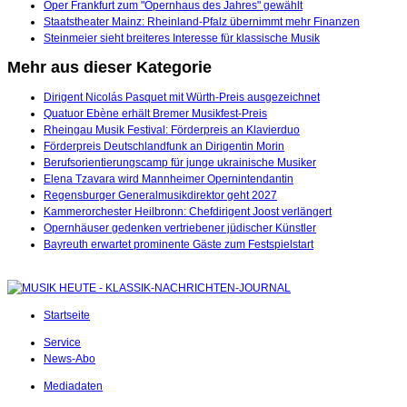
Oper Frankfurt zum "Opernhaus des Jahres" gewählt
Staatstheater Mainz: Rheinland-Pfalz übernimmt mehr Finanzen
Steinmeier sieht breiteres Interesse für klassische Musik
Mehr aus dieser Kategorie
Dirigent Nicolás Pasquet mit Würth-Preis ausgezeichnet
Quatuor Ebène erhält Bremer Musikfest-Preis
Rheingau Musik Festival: Förderpreis an Klavierduo
Förderpreis Deutschlandfunk an Dirigentin Morin
Berufsorientierungscamp für junge ukrainische Musiker
Elena Tzavara wird Mannheimer Opernintendantin
Regensburger Generalmusikdirektor geht 2027
Kammerorchester Heilbronn: Chefdirigent Joost verlängert
Opernhäuser gedenken vertriebener jüdischer Künstler
Bayreuth erwartet prominente Gäste zum Festspielstart
Startseite
Service
News-Abo
Mediadaten