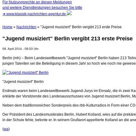
Für Nutzungsrechte an diesen Meldungen
und weitere Dienstleistungen besuchen Sie bitte
➜
www.klassik-nachrichten-agentur.de
Home
»
Nachrichten
» "Jugend musiziert" Berlin vergibt 213 erste Preise
"Jugend musiziert" Berlin vergibt 213 erste Preise
08. April 2014 - 08:03 Uhr
Berlin (mh) – Beim Landeswettbewerb "Jugend musiziert" Berlin haben 213 Teilneh
jungen Talenten sei die Beteiligung in diesem Jahr so hoch wie noch nie gewes
"Jugend musiziert" Berlin
Erstmals waren beim Landeswettbewerb Jugend-Jurys im Einsatz, die in zwei Kate
erklärte der Vorsitzende des Landesausschusses von Jugend musiziert Berlin, M
Neben dem traditionsreichen Sonderpreis des rbb-Kulturradios in Form einer CD-
Der Präsident des Landesmusikrates Berlin, Hubert Kolland, wies auf die prekäre
in der Schule fehle, betonte er. In seinem Grußwort appellierte Kolland an die a
(
wa
)