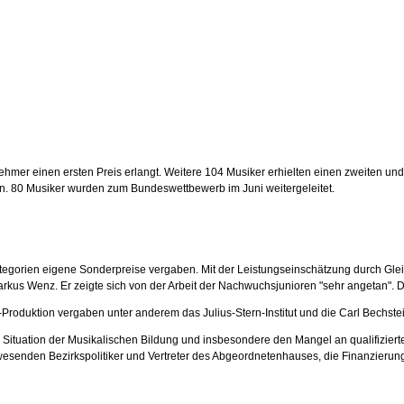
mer einen ersten Preis erlangt. Weitere 104 Musiker erhielten einen zweiten und 3
en. 80 Musiker wurden zum Bundeswettbewerb im Juni weitergeleitet.
gorien eigene Sonderpreise vergaben. Mit der Leistungseinschätzung durch Gleich
arkus Wenz. Er zeigte sich von der Arbeit der Nachwuchsjunioren "sehr angetan".
Produktion vergaben unter anderem das Julius-Stern-Institut und die Carl Bechste
 Situation der Musikalischen Bildung und insbesondere den Mangel an qualifiziert
nwesenden Bezirkspolitiker und Vertreter des Abgeordnetenhauses, die Finanzierung