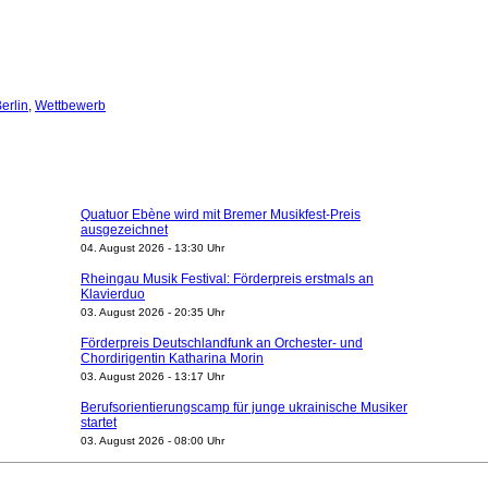
erlin
,
Wettbewerb
Quatuor Ebène wird mit Bremer Musikfest-Preis
ausgezeichnet
04. August 2026 - 13:30 Uhr
Rheingau Musik Festival: Förderpreis erstmals an
Klavierduo
03. August 2026 - 20:35 Uhr
Förderpreis Deutschlandfunk an Orchester- und
Chordirigentin Katharina Morin
03. August 2026 - 13:17 Uhr
Berufsorientierungscamp für junge ukrainische Musiker
startet
03. August 2026 - 08:00 Uhr
Elena Tzavara wird neue Opernintendantin am
Nationaltheater Mannheim