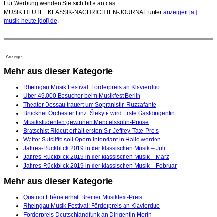
Für Werbung wenden Sie sich bitte an das
MUSIK HEUTE | KLASSIK-NACHRICHTEN-JOURNAL unter
anzeigen [at]
musik-heute [dot] de
.
Anzeige
Mehr aus dieser Kategorie
Rheingau Musik Festival: Förderpreis an Klavierduo
Über 49.000 Besucher beim Musikfest Berlin
Theater Dessau trauert um Sopranistin Ruzzafante
Bruckner Orchester Linz: Šlekytė wird Erste Gastdirigentin
Musikstudenten gewinnen Mendelssohn-Preise
Bratschist Ridout erhält ersten Sir-Jeffrey-Tate-Preis
Walter Sutcliffe soll Opern-Intendant in Halle werden
Jahres-Rückblick 2019 in der klassischen Musik – Juli
Jahres-Rückblick 2019 in der klassischen Musik – März
Jahres-Rückblick 2019 in der klassischen Musik – Februar
Mehr aus dieser Kategorie
Quatuor Ebène erhält Bremer Musikfest-Preis
Rheingau Musik Festival: Förderpreis an Klavierduo
Förderpreis Deutschlandfunk an Dirigentin Morin