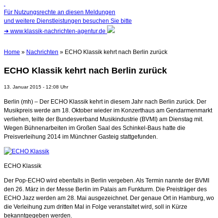
Für Nutzungsrechte an diesen Meldungen
und weitere Dienstleistungen besuchen Sie bitte
➜
www.klassik-nachrichten-agentur.de
Home
»
Nachrichten
» ECHO Klassik kehrt nach Berlin zurück
ECHO Klassik kehrt nach Berlin zurück
13. Januar 2015 - 12:08 Uhr
Berlin (mh) – Der ECHO Klassik kehrt in diesem Jahr nach Berlin zurück. Der
Musikpreis werde am 18. Oktober wieder im Konzerthaus am Gendarmenmarkt
verliehen, teilte der Bundesverband Musikindustrie (BVMI) am Dienstag mit.
Wegen Bühnenarbeiten im Großen Saal des Schinkel-Baus hatte die
Preisverleihung 2014 im Münchner Gasteig stattgefunden.
ECHO Klassik
Der Pop-ECHO wird ebenfalls in Berlin vergeben. Als Termin nannte der BVMI
den 26. März in der Messe Berlin im Palais am Funkturm. Die Preisträger des
ECHO Jazz werden am 28. Mai ausgezeichnet. Der genaue Ort in Hamburg, wo
die Verleihung zum dritten Mal in Folge veranstaltet wird, soll in Kürze
bekanntgegeben werden.