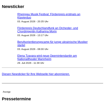
Newsticker
Rheingau Musik Festival: Förderpreis erstmals an
Klavierduo
03. August 2026 - 20:35 Uhr
Förderpreis Deutschlandfunk an Orchester- und
Chordirigentin Katharina Morin
03. August 2026 - 13:17 Uhr
Berufsorientierungscamp für junge ukrainische Musiker
startet
03. August 2026 - 08:00 Uhr
Elena Tzavara wird neue Opernintendantin am
Nationaltheater Mannheim
29. Juli 2026 - 11:39 Uhr
Regensburger Generalmusikdirektor Stefan Veselka
geht 2027
Diesen Newsticker für Ihre Webseite
hier
abonnieren.
23. Juli 2026 - 17:27 Uhr
Kammerorchester Heilbronn: Chefdirigent Risto Joost
verlängert bis 2030
21. Juli 2026 - 13:08 Uhr
Anzeige
Opernhäuser gedenken vertriebener jüdischer
Pressetermine
Ensemblemitglieder
20. Juli 2026 - 18:15 Uhr