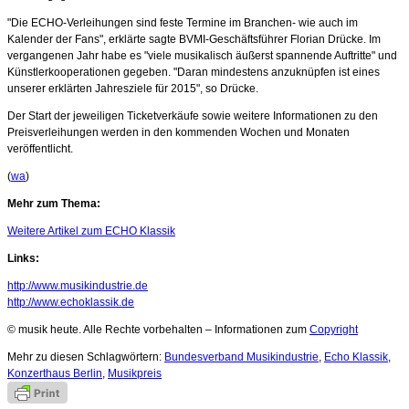
"Die ECHO-Verleihungen sind feste Termine im Branchen- wie auch im
Kalender der Fans", erklärte sagte BVMI-Geschäftsführer Florian Drücke. Im
vergangenen Jahr habe es "viele musikalisch äußerst spannende Auftritte" und
Künstlerkooperationen gegeben. "Daran mindestens anzuknüpfen ist eines
unserer erklärten Jahresziele für 2015", so Drücke.
Der Start der jeweiligen Ticketverkäufe sowie weitere Informationen zu den
Preisverleihungen werden in den kommenden Wochen und Monaten
veröffentlicht.
(
wa
)
Mehr zum Thema:
Weitere Artikel zum ECHO Klassik
Links:
http://www.musikindustrie.de
http://www.echoklassik.de
© musik heute. Alle Rechte vorbehalten – Informationen zum
Copyright
Mehr zu diesen Schlagwörtern:
Bundesverband Musikindustrie
,
Echo Klassik
,
Konzerthaus Berlin
,
Musikpreis