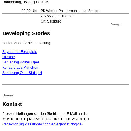
Donnerstag, 06. August 2026
Bayreuth erwartet prominente Gäste zum Start der
13.00 Uhr
PK Wiener Philharmoniker zu Saison
Festspiele
2026/27 u.a. Themen
17. Juli 2026 - 18:03 Uhr
Ort: Salzburg
Düsseldorfer Stadtrat beendet Pläne für Opernhaus-
Anzeige
Neubau
Developing Stories
16. Juli 2026 - 22:49 Uhr
Quatuor Ebène wird mit Bremer Musikfest-Preis
Fortlaufende Berichterstattung:
ausgezeichnet
04. August 2026 - 13:30 Uhr
Bayreuther Festspiele
Ukraine
Sanierung Kölner Oper
Konzerthaus München
Sanierung Oper Stuttgart
Anzeige
Kontakt
Pressemitteilungen senden Sie bitte per E-Mail an die
MUSIK HEUTE | KLASSIK-NACHRICHTEN-AGENTUR
(
redaktion [at] klassik-nachrichten-agentur [dot] de
)