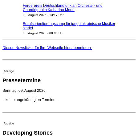
Förderpreis Deutschlandfunk an Orchester- und
Chordirigentin Katharina Morin
03. August 2026 - 13:17 Uhr
Berufsorientierungscamp für junge ukrainische Musiker
startet
03. August 2026 - 08:00 Uhr
Elena Tzavara wird neue Opernintendantin am
Nationaltheater Mannheim
Diesen Newsticker für Ihre Webseite
hier
abonnieren.
29. Juli 2026 - 11:39 Uhr
Regensburger Generalmusikdirektor Stefan Veselka
geht 2027
23. Juli 2026 - 17:27 Uhr
Anzeige
Kammerorchester Heilbronn: Chefdirigent Risto Joost
Pressetermine
verlängert bis 2030
21. Juli 2026 - 13:08 Uhr
Sonntag, 09. August 2026
Opernhäuser gedenken vertriebener jüdischer
– keine angekündigten Termine –
Ensemblemitglieder
20. Juli 2026 - 18:15 Uhr
Bayreuth erwartet prominente Gäste zum Start der
Festspiele
Anzeige
17. Juli 2026 - 18:03 Uhr
Developing Stories
Dirigent Nicolás Pasquet mit Würth-Preis der
Jeunesses Musicales ausgezeichnet