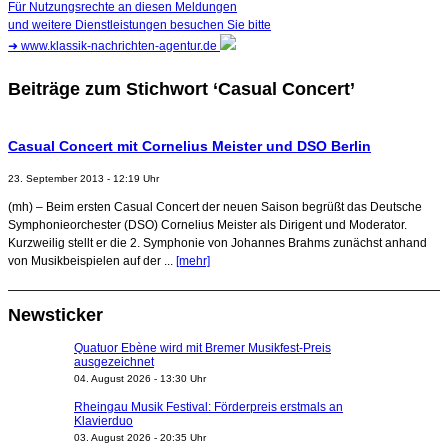
Für Nutzungsrechte an diesen Meldungen
und weitere Dienstleistungen besuchen Sie bitte
➜
www.klassik-nachrichten-agentur.de
Beiträge zum Stichwort ‘Casual Concert’
Casual Concert mit Cornelius Meister und DSO Berlin
23. September 2013 - 12:19 Uhr
(mh) – Beim ersten Casual Concert der neuen Saison begrüßt das Deutsche
Symphonieorchester (DSO) Cornelius Meister als Dirigent und Moderator.
Kurzweilig stellt er die 2. Symphonie von Johannes Brahms zunächst anhand
von Musikbeispielen auf der ...
[mehr]
Newsticker
Quatuor Ebène wird mit Bremer Musikfest-Preis
ausgezeichnet
04. August 2026 - 13:30 Uhr
Rheingau Musik Festival: Förderpreis erstmals an
Klavierduo
03. August 2026 - 20:35 Uhr