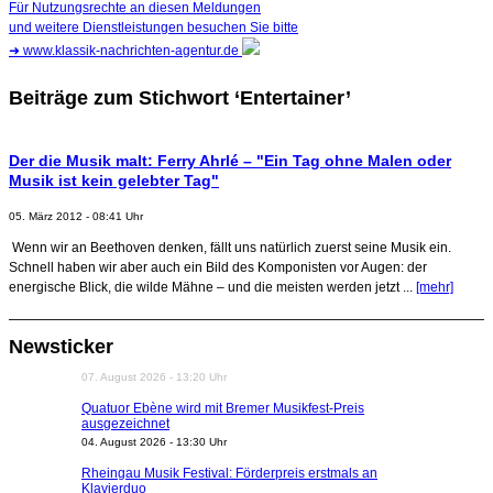
Für Nutzungsrechte an diesen Meldungen
und weitere Dienstleistungen besuchen Sie bitte
➜
www.klassik-nachrichten-agentur.de
Beiträge zum Stichwort ‘Entertainer’
Der die Musik malt: Ferry Ahrlé – "Ein Tag ohne Malen oder
Musik ist kein gelebter Tag"
05. März 2012 - 08:41 Uhr
Wenn wir an Beethoven denken, fällt uns natürlich zuerst seine Musik ein.
Schnell haben wir aber auch ein Bild des Komponisten vor Augen: der
energische Blick, die wilde Mähne – und die meisten werden jetzt ...
[mehr]
Dirigent Nicolás Pasquet mit Würth-Preis der
Newsticker
Jeunesses Musicales ausgezeichnet
07. August 2026 - 13:20 Uhr
Quatuor Ebène wird mit Bremer Musikfest-Preis
ausgezeichnet
04. August 2026 - 13:30 Uhr
Rheingau Musik Festival: Förderpreis erstmals an
Klavierduo
03. August 2026 - 20:35 Uhr