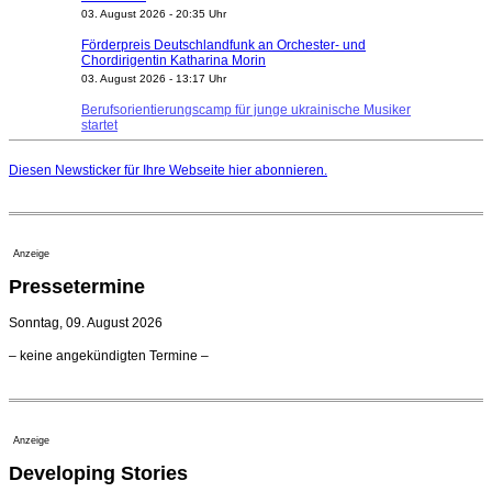
Förderpreis Deutschlandfunk an Orchester- und
Chordirigentin Katharina Morin
03. August 2026 - 13:17 Uhr
Berufsorientierungscamp für junge ukrainische Musiker
startet
03. August 2026 - 08:00 Uhr
Elena Tzavara wird neue Opernintendantin am
Diesen Newsticker für Ihre Webseite
hier
abonnieren.
Nationaltheater Mannheim
29. Juli 2026 - 11:39 Uhr
Regensburger Generalmusikdirektor Stefan Veselka
geht 2027
Anzeige
23. Juli 2026 - 17:27 Uhr
Pressetermine
Kammerorchester Heilbronn: Chefdirigent Risto Joost
verlängert bis 2030
Sonntag, 09. August 2026
21. Juli 2026 - 13:08 Uhr
Opernhäuser gedenken vertriebener jüdischer
– keine angekündigten Termine –
Ensemblemitglieder
20. Juli 2026 - 18:15 Uhr
Bayreuth erwartet prominente Gäste zum Start der
Festspiele
Anzeige
17. Juli 2026 - 18:03 Uhr
Developing Stories
Dirigent Nicolás Pasquet mit Würth-Preis der