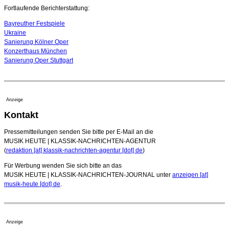
Jeunesses Musicales ausgezeichnet
Fortlaufende Berichterstattung:
07. August 2026 - 13:20 Uhr
Bayreuther Festspiele
Ukraine
Sanierung Kölner Oper
Konzerthaus München
Sanierung Oper Stuttgart
Anzeige
Kontakt
Pressemitteilungen senden Sie bitte per E-Mail an die
MUSIK HEUTE | KLASSIK-NACHRICHTEN-AGENTUR
(
redaktion [at] klassik-nachrichten-agentur [dot] de
)
Für Werbung wenden Sie sich bitte an das
MUSIK HEUTE | KLASSIK-NACHRICHTEN-JOURNAL unter
anzeigen [at]
musik-heute [dot] de
.
Anzeige