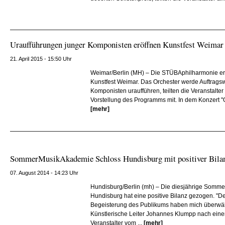
Uraufführungen junger Komponisten eröffnen Kunstfest Weimar
21. April 2015 - 15:50 Uhr
Weimar/Berlin (MH) – Die STÜBAphilharmonie erö
Kunstfest Weimar. Das Orchester werde Auftragsw
Komponisten uraufführen, teilten die Veranstalte
Vorstellung des Programms mit. In dem Konzert "O
[mehr]
SommerMusikAkademie Schloss Hundisburg mit positiver Bila
07. August 2014 - 14:23 Uhr
Hundisburg/Berlin (mh) – Die diesjährige Som
Hundisburg hat eine positive Bilanz gezogen. "D
Begeisterung des Publikums haben mich überwälti
Künstlerische Leiter Johannes Klumpp nach einer
Veranstalter vom ...
[mehr]