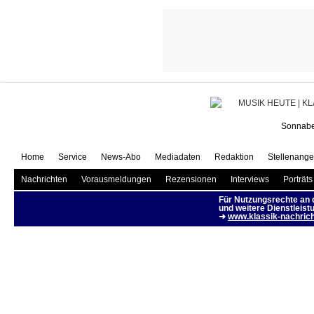
Signum saxop
Sonnabe
Home
Service
News-Abo
Mediadaten
Redaktion
Stellenange
Nachrichten
Vorausmeldungen
Rezensionen
Interviews
Porträts
Für Nutzungsrechte an
und weitere Dienstleist
➜
www.klassik-nachrich