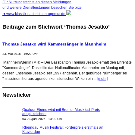
Für Nutzungsrechte an diesen Meldungen
und weitere Dienstleistungen besuchen Sie bitte
➜
www.klassik-nachrichten-agentur.de
Beiträge zum Stichwort ‘Thomas Jesatko’
Thomas Jesatko wird Kammersänger in Mannheim
23. Mai 2016 - 16:23 Uhr
Mannheim/Berlin (MH) – Der Bassbariton Thomas Jesatko erhält den Ehrentitel
"Kammersänger". Das teilte das Nationaltheater Mannheim am Montag mit,
dessen Ensemble Jesatko seit 1997 angehört. Der gebürtige Nürnberger sei
"mit seinem herausragenden künstlerischen Wirken ein ...
[mehr]
Newsticker
Quatuor Ebène wird mit Bremer Musikfest-Preis
ausgezeichnet
04. August 2026 - 13:30 Uhr
Rheingau Musik Festival: Förderpreis erstmals an
Klavierduo
03. August 2026 - 20:35 Uhr