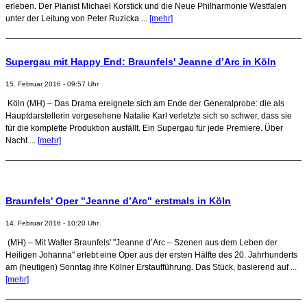
erleben. Der Pianist Michael Korstick und die Neue Philharmonie Westfalen
unter der Leitung von Peter Ruzicka ...
[mehr]
Supergau mit Happy End: Braunfels' Jeanne d’Arc in Köln
15. Februar 2016 - 09:57 Uhr
Köln (MH) – Das Drama ereignete sich am Ende der Generalprobe: die als
Hauptdarstellerin vorgesehene Natalie Karl verletzte sich so schwer, dass sie
für die komplette Produktion ausfällt. Ein Supergau für jede Premiere. Über
Nacht ...
[mehr]
Braunfels' Oper "Jeanne d’Arc" erstmals in Köln
14. Februar 2016 - 10:20 Uhr
(MH) – Mit Walter Braunfels' "Jeanne d’Arc – Szenen aus dem Leben der
Heiligen Johanna" erlebt eine Oper aus der ersten Hälfte des 20. Jahrhunderts
am (heutigen) Sonntag ihre Kölner Erstaufführung. Das Stück, basierend auf ...
[mehr]