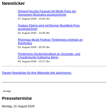
Newsticker
Dirigent Nicolás Pasquet mit Würth-Preis der
Jeunesses Musicales ausgezeichnet
07. August 2026 - 13:20 Uhr
Quatuor Ebène wird mit Bremer Musikfest-Preis
ausgezeichnet
04. August 2026 - 13:30 Uhr
Rheingau Musik Festival: Förderpreis erstmals an
Klavierduo
03. August 2026 - 20:35 Uhr
Förderpreis Deutschlandfunk an Orchester- und
Chordirigentin Katharina Morin
03. August 2026 - 13:17 Uhr
Berufsorientierungscamp für junge ukrainische Musiker
startet
Diesen Newsticker für Ihre Webseite
hier
abonnieren.
03. August 2026 - 08:00 Uhr
Elena Tzavara wird neue Opernintendantin am
Nationaltheater Mannheim
29. Juli 2026 - 11:39 Uhr
Anzeige
Regensburger Generalmusikdirektor Stefan Veselka
Pressetermine
geht 2027
23. Juli 2026 - 17:27 Uhr
Montag, 10. August 2026