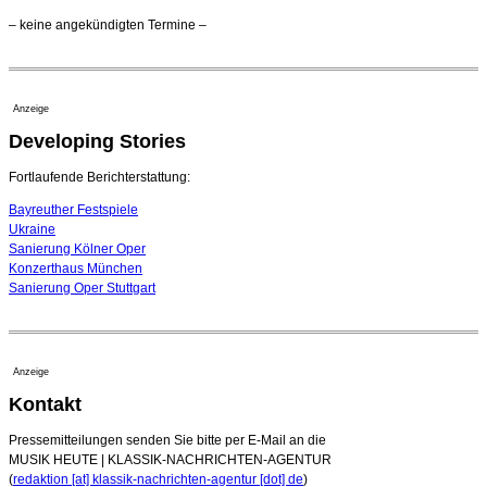
Kammerorchester Heilbronn: Chefdirigent Risto Joost
– keine angekündigten Termine –
verlängert bis 2030
21. Juli 2026 - 13:08 Uhr
Opernhäuser gedenken vertriebener jüdischer
Ensemblemitglieder
Anzeige
20. Juli 2026 - 18:15 Uhr
Developing Stories
Leslie Suganandarajah neuer Chefdirigent des
Landesjugendsinfonieorchesters Hessen
09. August 2026 - 16:51 Uhr
Fortlaufende Berichterstattung:
Bayreuther Festspiele
Ukraine
Sanierung Kölner Oper
Konzerthaus München
Sanierung Oper Stuttgart
Anzeige
Kontakt
Pressemitteilungen senden Sie bitte per E-Mail an die
MUSIK HEUTE | KLASSIK-NACHRICHTEN-AGENTUR
(
redaktion [at] klassik-nachrichten-agentur [dot] de
)