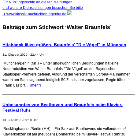
Für Nutzungsrechte an diesen Meldungen
und weitere Dienstleistungen besuchen Sie bitte
➜
www.klassik-nachrichten-agentur.de
Beiträge zum Stichwort ‘Walter Braunfels’
Hitchcock lässt grüßen: Braunfels' "Die Vögel" in München
31. Oktober 2020 - 22:44 Uhr
München/Berlin (MH) – Unter ungewöhnlichen Bedingungen hat eine
Neuproduktion von Walter Braunfels' "Die Vögel" an der Bayerischen
Staatsoper Premiere gefeiert. Aufgrund der verschärften Corona-Maßnahmen
waren am Samstagabend lediglich 50 Zuschauer zugelassen. Regie führte
Frank Castorf, ...
[mehr]
Unbekanntes von Beethoven und Braunfels beim Klavier-
Festival Ruhr
13. Juli 2017 - 09:10 Uhr
Recklinghausen/Berlin (MH) – Ein Satz aus Beethovens nie vollendetem 6.
Klavierkonzert ist am (heutigen) Donnerstag beim Klavier-Festival Ruhr zu