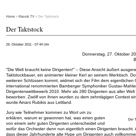
Home
»
Klassik.TV
» Der Taktstock
Der Taktstock
26. Oktober 2011 - 07:44 Uhr
Donnerstag, 27. Oktober 20
B
"Die Welt braucht keine Dirigenten!" – Diese Ansicht äußert ausger
Taktstockbauer, ein animierter kleiner Kerl an seinem Werktisch. D
weiteren Schlüssen kommt, widmet sich der Film dem eigentliche
international renommierten Bamberger Symphoniker Gustav-Mahle
Dirigentenwettbewerb 2010. Mehr als 280 Dirigenten aus aller Welt 
beworben. Zwölf von ihnen wurden zu dem zehntägigen Contest ei
wurde Ainars Rubikis aus Lettland.
Jury wie Teilnehmer kommen zu Wort um zu
erklären, warum er gewonnen hat, was einen guten
Der 
von einem sehr guten Dirigenten unterscheidet und
wofür das Orchester denn nun eigentlich einen Dirigenten braucht. A
dass dieser Jahrhunderte alte Hype um Dirigenten auch vollkommen 