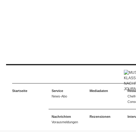
Startseite
Service
Mediadaten
Reda
News-Abo
Chefr
Consu
Nachrichten
Rezensionen
Inter
Vorausmeldungen