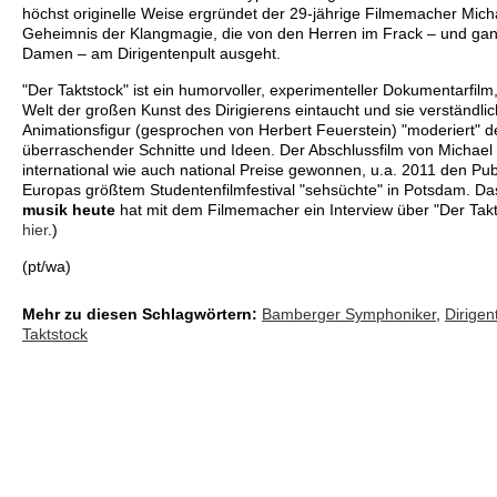
höchst originelle Weise ergründet der 29-jährige Filmemacher Mic
Geheimnis der Klangmagie, die von den Herren im Frack – und gan
Damen – am Dirigentenpult ausgeht.
"Der Taktstock" ist ein humorvoller, experimenteller Dokumentarfilm
Welt der großen Kunst des Dirigierens eintaucht und sie verständlich
Animationsfigur (gesprochen von Herbert Feuerstein) "moderiert" de
überraschender Schnitte und Ideen. Der Abschlussfilm von Michae
international wie auch national Preise gewonnen, u.a. 2011 den Pub
Europas größtem Studentenfilmfestival "sehsüchte" in Potsdam. D
musik heute
hat mit dem Filmemacher ein Interview über "Der Takt
hier
.)
(pt/wa)
Mehr zu diesen Schlagwörtern:
Bamberger Symphoniker
,
Dirigen
Taktstock