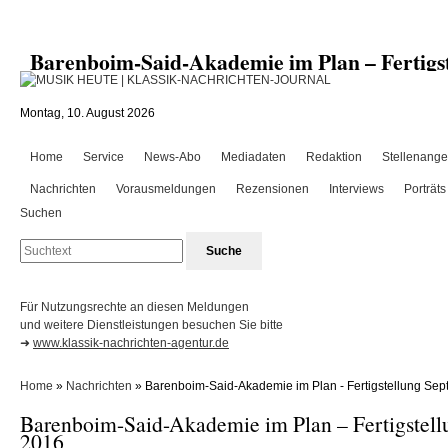
Barenboim-Said-Akademie im Plan – Fertig
Montag, 10. August 2026
Home
Service
News-Abo
Mediadaten
Redaktion
Stellenange
Nachrichten
Vorausmeldungen
Rezensionen
Interviews
Porträts
Suchen
Für Nutzungsrechte an diesen Meldungen
und weitere Dienstleistungen besuchen Sie bitte
➜
www.klassik-nachrichten-agentur.de
Home
»
Nachrichten
» Barenboim-Said-Akademie im Plan - Fertigstellung Se
Barenboim-Said-Akademie im Plan – Fertigstel
2016