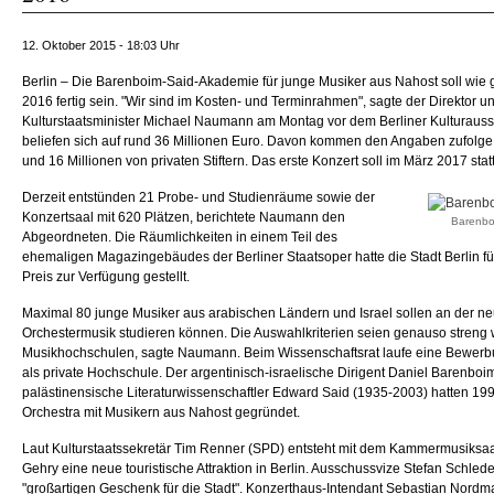
12. Oktober 2015 - 18:03 Uhr
Berlin – Die Barenboim-Said-Akademie für junge Musiker aus Nahost soll wie
2016 fertig sein. "Wir sind im Kosten- und Terminrahmen", sagte der Direktor u
Kulturstaatsminister Michael Naumann am Montag vor dem Berliner Kulturaus
beliefen sich auf rund 36 Millionen Euro. Davon kommen den Angaben zufolge
und 16 Millionen von privaten Stiftern. Das erste Konzert soll im März 2017 stat
Derzeit entstünden 21 Probe- und Studienräume sowie der
Konzertsaal mit 620 Plätzen, berichtete Naumann den
Barenbo
Abgeordneten. Die Räumlichkeiten in einem Teil des
ehemaligen Magazingebäudes der Berliner Staatsoper hatte die Stadt Berlin f
Preis zur Verfügung gestellt.
Maximal 80 junge Musiker aus arabischen Ländern und Israel sollen an der 
Orchestermusik studieren können. Die Auswahlkriterien seien genauso streng
Musikhochschulen, sagte Naumann. Beim Wissenschaftsrat laufe eine Bewer
als private Hochschule. Der argentinisch-israelische Dirigent Daniel Barenboi
palästinensische Literaturwissenschaftler Edward Said (1935-2003) hatten 19
Orchestra mit Musikern aus Nahost gegründet.
Laut Kulturstaatssekretär Tim Renner (SPD) entsteht mit dem Kammermusiksaal
Gehry eine neue touristische Attraktion in Berlin. Ausschussvize Stefan Schl
"großartigen Geschenk für die Stadt". Konzerthaus-Intendant Sebastian Nord