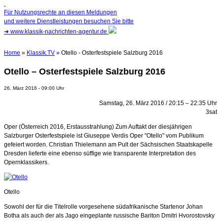
Für Nutzungsrechte an diesen Meldungen
und weitere Dienstleistungen besuchen Sie bitte
➜
www.klassik-nachrichten-agentur.de
Home
»
Klassik.TV
» Otello - Osterfestspiele Salzburg 2016
Otello – Osterfestspiele Salzburg 2016
26. März 2016 - 09:00 Uhr
Samstag, 26. März 2016 / 20:15 – 22:35 Uhr
3sat
Oper (Österreich 2016, Erstausstrahlung) Zum Auftakt der diesjährigen
Salzburger Osterfestspiele ist Giuseppe Verdis Oper "Otello" vom Publikum
gefeiert worden. Christian Thielemann am Pult der Sächsischen Staatskapelle
Dresden lieferte eine ebenso süffige wie transparente Interpretation des
Opernklassikers.
Otello
Sowohl der für die Titelrolle vorgesehene südafrikanische Startenor Johan
Botha als auch der als Jago eingeplante russische Bariton Dmitri Hvorostovsky