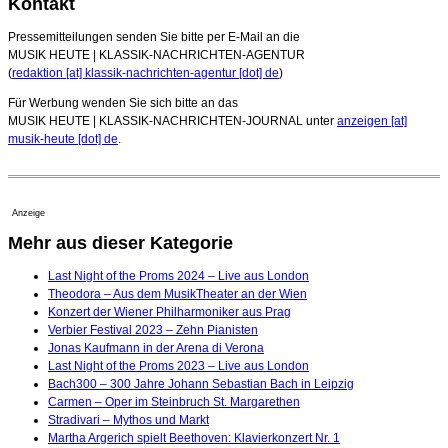
Kontakt
Pressemitteilungen senden Sie bitte per E-Mail an die
MUSIK HEUTE | KLASSIK-NACHRICHTEN-AGENTUR
(
redaktion [at] klassik-nachrichten-agentur [dot] de
)
Für Werbung wenden Sie sich bitte an das
MUSIK HEUTE | KLASSIK-NACHRICHTEN-JOURNAL unter
anzeigen [at]
musik-heute [dot] de
.
Anzeige
Mehr aus dieser Kategorie
Last Night of the Proms 2024 – Live aus London
Theodora – Aus dem MusikTheater an der Wien
Konzert der Wiener Philharmoniker aus Prag
Verbier Festival 2023 – Zehn Pianisten
Jonas Kaufmann in der Arena di Verona
Last Night of the Proms 2023 – Live aus London
Bach300 – 300 Jahre Johann Sebastian Bach in Leipzig
Carmen – Oper im Steinbruch St. Margarethen
Stradivari – Mythos und Markt
Martha Argerich spielt Beethoven: Klavierkonzert Nr. 1