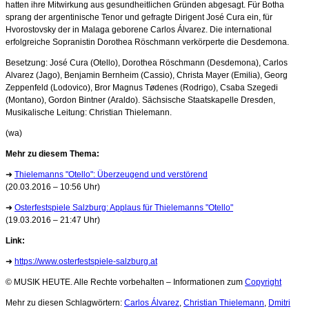
hatten ihre Mitwirkung aus gesundheitlichen Gründen abgesagt. Für Botha
sprang der argentinische Tenor und gefragte Dirigent José Cura ein, für
Hvorostovsky der in Malaga geborene Carlos Álvarez. Die international
erfolgreiche Sopranistin Dorothea Röschmann verkörperte die Desdemona.
Besetzung: José Cura (Otello), Dorothea Röschmann (Desdemona), Carlos
Alvarez (Jago), Benjamin Bernheim (Cassio), Christa Mayer (Emilia), Georg
Zeppenfeld (Lodovico), Bror Magnus Tødenes (Rodrigo), Csaba Szegedi
(Montano), Gordon Bintner (Araldo). Sächsische Staatskapelle Dresden,
Musikalische Leitung: Christian Thielemann.
(wa)
Mehr zu diesem Thema:
➜
Thielemanns "Otello": Überzeugend und verstörend
(20.03.2016 – 10:56 Uhr)
➜
Osterfestspiele Salzburg: Applaus für Thielemanns "Otello"
(19.03.2016 – 21:47 Uhr)
Link:
➜
https://www.osterfestspiele-salzburg.at
© MUSIK HEUTE. Alle Rechte vorbehalten – Informationen zum
Copyright
Mehr zu diesen Schlagwörtern:
Carlos Álvarez
,
Christian Thielemann
,
Dmitri