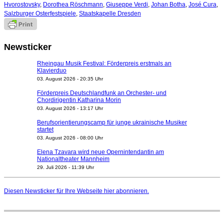
Hvorostovsky
,
Dorothea Röschmann
,
Giuseppe Verdi
,
Johan Botha
,
José Cura
,
Salzburger Osterfestspiele
,
Staatskapelle Dresden
Newsticker
Rheingau Musik Festival: Förderpreis erstmals an
Klavierduo
03. August 2026 - 20:35 Uhr
Förderpreis Deutschlandfunk an Orchester- und
Chordirigentin Katharina Morin
03. August 2026 - 13:17 Uhr
Berufsorientierungscamp für junge ukrainische Musiker
startet
03. August 2026 - 08:00 Uhr
Elena Tzavara wird neue Opernintendantin am
Nationaltheater Mannheim
29. Juli 2026 - 11:39 Uhr
Regensburger Generalmusikdirektor Stefan Veselka
geht 2027
Diesen Newsticker für Ihre Webseite
hier
abonnieren.
23. Juli 2026 - 17:27 Uhr
Kammerorchester Heilbronn: Chefdirigent Risto Joost
verlängert bis 2030