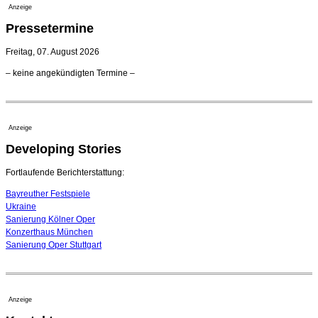
21. Juli 2026 - 13:08 Uhr
Anzeige
Opernhäuser gedenken vertriebener jüdischer
Pressetermine
Ensemblemitglieder
20. Juli 2026 - 18:15 Uhr
Freitag, 07. August 2026
Bayreuth erwartet prominente Gäste zum Start der
– keine angekündigten Termine –
Festspiele
17. Juli 2026 - 18:03 Uhr
Düsseldorfer Stadtrat beendet Pläne für Opernhaus-
Neubau
Anzeige
16. Juli 2026 - 22:49 Uhr
Developing Stories
Quatuor Ebène wird mit Bremer Musikfest-Preis
ausgezeichnet
04. August 2026 - 13:30 Uhr
Fortlaufende Berichterstattung:
Bayreuther Festspiele
Ukraine
Sanierung Kölner Oper
Konzerthaus München
Sanierung Oper Stuttgart
Anzeige