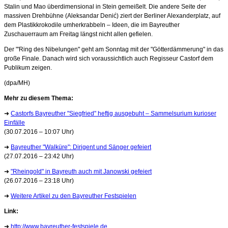
Stalin und Mao überdimensional in Stein gemeißelt. Die andere Seite der
massiven Drehbühne (Aleksandar Denić) ziert der Berliner Alexanderplatz, auf
dem Plastikkrokodile umherkrabbeln – Ideen, die im Bayreuther
Zuschauerraum am Freitag längst nicht allen gefielen.
Der "'Ring des Nibelungen" geht am Sonntag mit der "Götterdämmerung" in das
große Finale. Danach wird sich voraussichtlich auch Regisseur Castorf dem
Publikum zeigen.
(dpa/MH)
Mehr zu diesem Thema:
➜
Castorfs Bayreuther "Siegfried" heftig ausgebuht – Sammelsurium kurioser
Einfälle
(30.07.2016 – 10:07 Uhr)
➜
Bayreuther "Walküre": Dirigent und Sänger gefeiert
(27.07.2016 – 23:42 Uhr)
➜
"Rheingold" in Bayreuth auch mit Janowski gefeiert
(26.07.2016 – 23:18 Uhr)
➜
Weitere Artikel zu den Bayreuther Festspielen
Link:
➜
http://www.bayreuther-festspiele.de