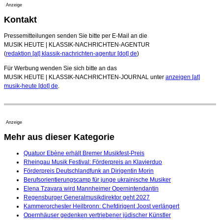
Anzeige
Kontakt
Pressemitteilungen senden Sie bitte per E-Mail an die
MUSIK HEUTE | KLASSIK-NACHRICHTEN-AGENTUR
(
redaktion [at] klassik-nachrichten-agentur [dot] de
)
Für Werbung wenden Sie sich bitte an das
MUSIK HEUTE | KLASSIK-NACHRICHTEN-JOURNAL unter
anzeigen [at]
musik-heute [dot] de
.
Anzeige
Mehr aus dieser Kategorie
Quatuor Ebène erhält Bremer Musikfest-Preis
Rheingau Musik Festival: Förderpreis an Klavierduo
Förderpreis Deutschlandfunk an Dirigentin Morin
Berufsorientierungscamp für junge ukrainische Musiker
Elena Tzavara wird Mannheimer Opernintendantin
Regensburger Generalmusikdirektor geht 2027
Kammerorchester Heilbronn: Chefdirigent Joost verlängert
Opernhäuser gedenken vertriebener jüdischer Künstler