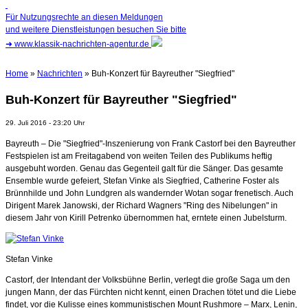
Für Nutzungsrechte an diesen Meldungen
und weitere Dienstleistungen besuchen Sie bitte
➜
www.klassik-nachrichten-agentur.de
Home
»
Nachrichten
» Buh-Konzert für Bayreuther "Siegfried"
Buh-Konzert für Bayreuther "Siegfried"
29. Juli 2016 - 23:20 Uhr
Bayreuth – Die "Siegfried"-Inszenierung von Frank Castorf bei den Bayreuther
Festspielen ist am Freitagabend von weiten Teilen des Publikums heftig
ausgebuht worden. Genau das Gegenteil galt für die Sänger. Das gesamte
Ensemble wurde gefeiert, Stefan Vinke als Siegfried, Catherine Foster als
Brünnhilde und John Lundgren als wandernder Wotan sogar frenetisch. Auch
Dirigent Marek Janowski, der Richard Wagners "Ring des Nibelungen" in
diesem Jahr von Kirill Petrenko übernommen hat, erntete einen Jubelsturm.
Stefan Vinke
Castorf, der Intendant der Volksbühne Berlin, verlegt die große Saga um den
jungen Mann, der das Fürchten nicht kennt, einen Drachen tötet und die Liebe
findet, vor die Kulisse eines kommunistischen Mount Rushmore – Marx, Lenin,