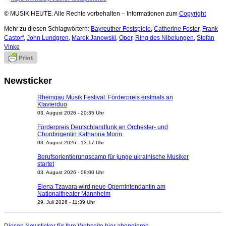
© MUSIK HEUTE. Alle Rechte vorbehalten – Informationen zum
Copyright
Mehr zu diesen Schlagwörtern:
Bayreuther Festspiele
,
Catherine Foster
,
Frank
Castorf
,
John Lundgren
,
Marek Janowski
,
Oper
,
Ring des Nibelungen
,
Stefan
Vinke
Newsticker
Rheingau Musik Festival: Förderpreis erstmals an
Klavierduo
03. August 2026 - 20:35 Uhr
Förderpreis Deutschlandfunk an Orchester- und
Chordirigentin Katharina Morin
03. August 2026 - 13:17 Uhr
Berufsorientierungscamp für junge ukrainische Musiker
startet
03. August 2026 - 08:00 Uhr
Elena Tzavara wird neue Opernintendantin am
Nationaltheater Mannheim
29. Juli 2026 - 11:39 Uhr
Regensburger Generalmusikdirektor Stefan Veselka
geht 2027