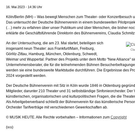
16. Mai 2023 - 14:36 Uhr
Köln/Berlin (MH) – Was bewegt Menschen zum Theater- oder Konzertbesuch u
Das untersucht der Deutsche Bühnenverein in einem bundesweiten Pilotprojekt.
(…) mehr zu erfahren über unser Publikum und über Menschen, die bisher noc
erklärte die Geschäftsführende Direktorin des Bühnenvereins, Claudia Schmitz
An der Untersuchung, die am 23. Mai startet, beteiligen sich
insgesamt neun Theater: aus Frankfurt/Main, Freiburg,
Cl
Görlitz-Zittau, Hamburg, München, Oldenburg, Schwedt,
Weimar und Wuppertal. Partner des Projekts unter dem Motto "New Alliance" sin
Unternehmensberater, die für die teilnehmenden Bühnen Besucherbefragunge
werden sie eine bundesweite Marktstudie durchführen. Die Ergebnisse des Proj
2024 vorgestellt werden.
Der Deutsche Bühnenverein mit Sitz in Köln wurde 1846 in Oldenburg gegründ
Mitglieder, darunter 210 Theater und 31 selbstständige Sinfonieorchester. Der V
künstlerischen, organisatorischen und kulturpolitischen Fragen, die die Theater
Als Arbeitgeberverband schließt der Bühnenverein für das künstlerische Perso
Orchester Tarifverträge mit verschiedenen Gewerkschaften ab.
© MUSIK HEUTE. Alle Rechte vorbehalten – Informationen zum
Copyright
(
wa
)