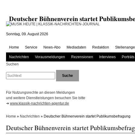
Deutscher Bühnenverein startet Publikum
Sonntag, 09. August 2026
Home
Service
News-Abo
Mediadaten
Redaktion
Stellenange
Nachrichten
Vorausmeldungen
Rezensionen
Interviews
Porträts
Suchen
Für Nutzungsrechte an diesen Meldungen
und weitere Dienstleistungen besuchen Sie bitte
➜
www.klassik-nachrichten-agentur.de
Home
»
Nachrichten
» Deutscher Bühnenverein startet Publikumsbefragung
Deutscher Bühnenverein startet Publikumsbefra