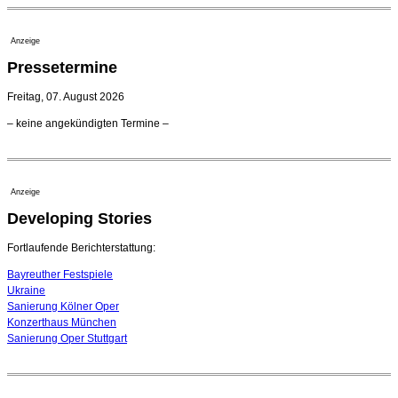
Kammerorchester Heilbronn: Chefdirigent Risto Joost
verlängert bis 2030
21. Juli 2026 - 13:08 Uhr
Anzeige
Opernhäuser gedenken vertriebener jüdischer
Pressetermine
Ensemblemitglieder
20. Juli 2026 - 18:15 Uhr
Freitag, 07. August 2026
Bayreuth erwartet prominente Gäste zum Start der
– keine angekündigten Termine –
Festspiele
17. Juli 2026 - 18:03 Uhr
Düsseldorfer Stadtrat beendet Pläne für Opernhaus-
Neubau
Anzeige
16. Juli 2026 - 22:49 Uhr
Developing Stories
Quatuor Ebène wird mit Bremer Musikfest-Preis
ausgezeichnet
04. August 2026 - 13:30 Uhr
Fortlaufende Berichterstattung:
Bayreuther Festspiele
Ukraine
Sanierung Kölner Oper
Konzerthaus München
Sanierung Oper Stuttgart