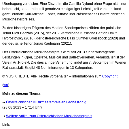
Übertragung zu leisten. Eine Disziplin, die Camilla Nylund ohne Frage nicht nur
beherrscht, sondern ihr mit geradezu einzigartiger Leichtigkeit von der Hand
geht", erklärte Karl-Michael Ebner, Initiator und Präsident des Österreichischen
Musiktheaterpreises.
Zu den bisherigen Trägern des Medien-Sonderpreises zählen der polnische
Tenor Piotr Beczała (2015), der 2017 verstorbene russische Bariton Dmitri
Hvorostovsky (2016), der österreichische Bass Günther Groissböck (2020) und
der deutsche Tenor Jonas Kaufmann (2021).
Der Österreichische Musiktheaterpreis wird seit 2013 für herausragende
Leistungen in Oper, Operette, Musical und Ballett verliehen. Veranstalter ist der
Verein Art Projekt. Die diesjährige Verleihung findet am 7. September im Wiener
Rathaus statt. Es gibt 48 Nominierungen in 13 Kategorien.
© MUSIK HEUTE. Alle Rechte vorbehalten – Informationen zum
Copyright
(
wa
)
Mehr zu diesem Thema:
➜
Österreichischer Musiktheaterpreis an Leona König
(28.08.2023 – 17:14 Uhr)
➜
Weitere Artikel zum Österreichischen Musiktheaterpreis
Link: