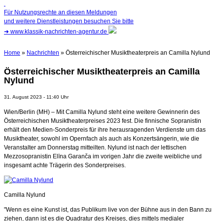
Für Nutzungsrechte an diesen Meldungen
und weitere Dienstleistungen besuchen Sie bitte
➜
www.klassik-nachrichten-agentur.de
Home
»
Nachrichten
» Österreichischer Musiktheaterpreis an Camilla Nylund
Österreichischer Musiktheaterpreis an Camilla
Nylund
31. August 2023 - 11:40 Uhr
Wien/Berlin (MH) – Mit Camilla Nylund steht eine weitere Gewinnerin des
Österreichischen Musiktheaterpreises 2023 fest. Die finnische Sopranistin
erhält den Medien-Sonderpreis für ihre herausragenden Verdienste um das
Musiktheater, sowohl im Opernfach als auch als Konzertsängerin, wie die
Veranstalter am Donnerstag mitteilten. Nylund ist nach der lettischen
Mezzosopranistin Elīna Garanča im vorigen Jahr die zweite weibliche und
insgesamt achte Trägerin des Sonderpreises.
Camilla Nylund
"Wenn es eine Kunst ist, das Publikum live von der Bühne aus in den Bann zu
ziehen, dann ist es die Quadratur des Kreises, dies mittels medialer