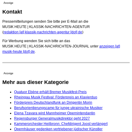
Anzeige
Kontakt
Pressemitteilungen senden Sie bitte per E-Mail an die
MUSIK HEUTE | KLASSIK-NACHRICHTEN-AGENTUR
(
redaktion [at] klassik-nachrichten-agentur [dot] de
)
Für Werbung wenden Sie sich bitte an das
MUSIK HEUTE | KLASSIK-NACHRICHTEN-JOURNAL unter
anzeigen [at]
musik-heute [dot] de
.
Anzeige
Mehr aus dieser Kategorie
Quatuor Ebène erhält Bremer Musikfest-Preis
Rheingau Musik Festival: Förderpreis an Klavierduo
Förderpreis Deutschlandfunk an Dirigentin Morin
Berufsorientierungscamp für junge ukrainische Musiker
Elena Tzavara wird Mannheimer Opernintendantin
Regensburger Generalmusikdirektor geht 2027
Kammerorchester Heilbronn: Chefdirigent Joost verlängert
Opernhäuser gedenken vertriebener jüdischer Künstler