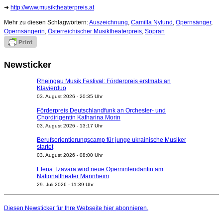
➜
http://www.musiktheaterpreis.at
Mehr zu diesen Schlagwörtern:
Auszeichnung
,
Camilla Nylund
,
Opernsänger
,
Opernsängerin
,
Österreichischer Musiktheaterpreis
,
Sopran
Newsticker
Rheingau Musik Festival: Förderpreis erstmals an
Klavierduo
03. August 2026 - 20:35 Uhr
Förderpreis Deutschlandfunk an Orchester- und
Chordirigentin Katharina Morin
03. August 2026 - 13:17 Uhr
Berufsorientierungscamp für junge ukrainische Musiker
startet
03. August 2026 - 08:00 Uhr
Elena Tzavara wird neue Opernintendantin am
Nationaltheater Mannheim
29. Juli 2026 - 11:39 Uhr
Regensburger Generalmusikdirektor Stefan Veselka
geht 2027
Diesen Newsticker für Ihre Webseite
hier
abonnieren.
23. Juli 2026 - 17:27 Uhr